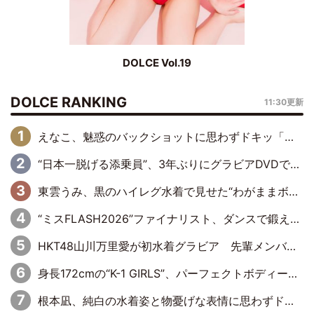
DOLCE Vol.19
DOLCE RANKING
11:30更新
えなこ、魅惑のバックショットに思わずドキッ「世界最高レベルの美しさ」「クールビューティーで良き」「ポーズも表情も完璧」
“日本一脱げる添乗員”、3年ぶりにグラビアDVDで復活 31歳の艶やかな表情がさえわたる
東雲うみ、黒のハイレグ水着で見せた“わがままボディ”がたまらない「うみちゃんカワイイ」「全てがステキな女神さま」「魅力的です」
“ミスFLASH2026”ファイナリスト、ダンスで鍛え上げた健康的な美ボディー披露
HKT48山川万里愛が初水着グラビア 先輩メンバーも思わず“ガン見”した新たな魅力
身長172cmの“K-1 GIRLS”、パーフェクトボディーでグラビアDVDデビュー
根本凪、純白の水着姿と物憂げな表情に思わずドキドキ…「ステキなお写真」「透明感がスゴい」