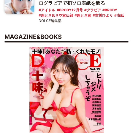
ログラビアで初ソロ表紙を飾る
アイドル
BRODY12月号
グラビア
BRODY
超ときめき♡宣伝部
超とき宣
吉川ひより
表紙
DOLCE編集部
MAGAZINE&BOOKS