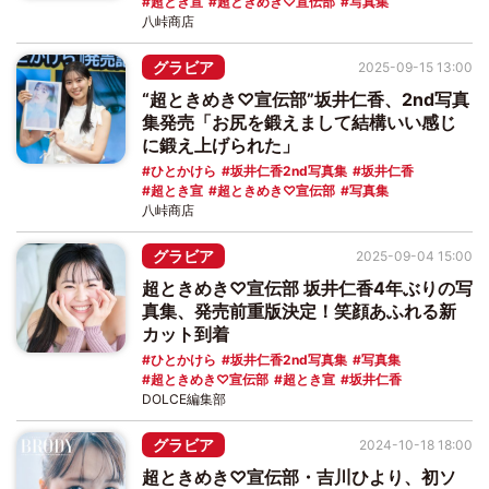
超とき宣
超ときめき♡宣伝部
写真集
八峠商店
グラビア
2025-09-15 13:00
“超ときめき♡宣伝部”坂井仁香、2nd写真
集発売「お尻を鍛えまして結構いい感じ
に鍛え上げられた」
ひとかけら
坂井仁香2nd写真集
坂井仁香
超とき宣
超ときめき♡宣伝部
写真集
八峠商店
グラビア
2025-09-04 15:00
超ときめき♡宣伝部 坂井仁香4年ぶりの写
真集、発売前重版決定！笑顔あふれる新
カット到着
ひとかけら
坂井仁香2nd写真集
写真集
超ときめき♡宣伝部
超とき宣
坂井仁香
DOLCE編集部
グラビア
2024-10-18 18:00
超ときめき♡宣伝部・吉川ひより、初ソ