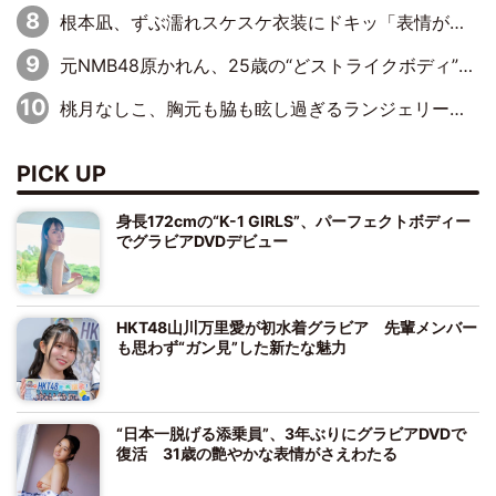
根本凪、ずぶ濡れスケスケ衣装にドキッ「表情が良過ぎる」「ねもちゃんの眼差しにドキドキが止まらない」
元NMB48原かれん、25歳の“どストライクボディ”をバリで解禁 169cmモデル体形で挑む初の本格グラビア
桃月なしこ、胸元も脇も眩し過ぎるランジェリー＆ビキニ姿を披露「なしこたそ最強」「セクシーでゴージャスで大きなボリューム」
PICK UP
身長172cmの“K-1 GIRLS”、パーフェクトボディー
でグラビアDVDデビュー
HKT48山川万里愛が初水着グラビア 先輩メンバー
も思わず“ガン見”した新たな魅力
“日本一脱げる添乗員”、3年ぶりにグラビアDVDで
復活 31歳の艶やかな表情がさえわたる