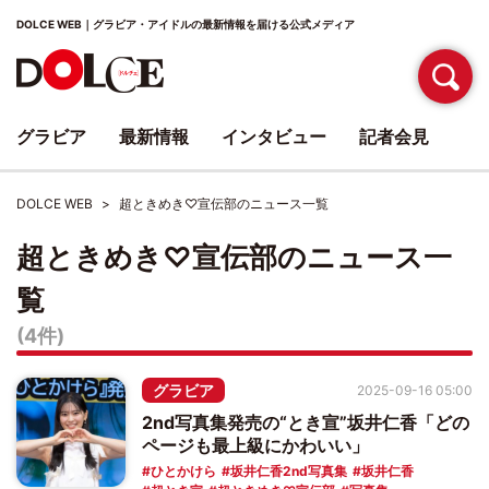
DOLCE WEB｜グラビア・アイドルの最新情報を届ける公式メディア
グラビア
最新情報
インタビュー
記者会見
DOLCE WEB
超ときめき♡宣伝部のニュース一覧
超ときめき♡宣伝部のニュース一
覧
(4件)
グラビア
2025-09-16 05:00
2nd写真集発売の“とき宣”坂井仁香「どの
ページも最上級にかわいい」
ひとかけら
坂井仁香2nd写真集
坂井仁香