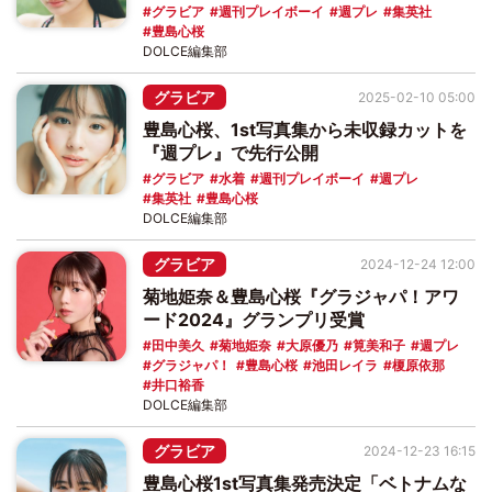
グラビア
週刊プレイボーイ
週プレ
集英社
豊島心桜
DOLCE編集部
グラビア
2025-02-10 05:00
豊島心桜、1st写真集から未収録カットを
『週プレ』で先行公開
グラビア
水着
週刊プレイボーイ
週プレ
集英社
豊島心桜
DOLCE編集部
グラビア
2024-12-24 12:00
菊地姫奈＆豊島心桜『グラジャパ！アワ
ード2024』グランプリ受賞
田中美久
菊地姫奈
大原優乃
筧美和子
週プレ
グラジャパ！
豊島心桜
池田レイラ
榎原依那
井口裕香
DOLCE編集部
グラビア
2024-12-23 16:15
豊島心桜1st写真集発売決定「ベトナムな