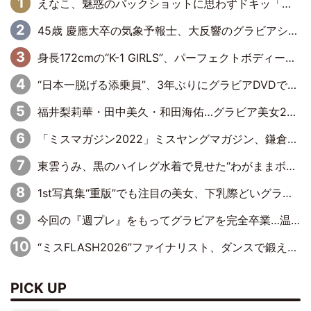
えなこ、魅惑のバックショットに思わずドキッ「世界最高レベルの美しさ」「クールビューティーで良き」「ポーズも表情も完璧」
45歳 慶應大卒の気象予報士、大反響のグラビアショット
身長172cmの“K-1 GIRLS”、パーフェクトボディーでグラビアDVDデビュー
“日本一脱げる添乗員”、3年ぶりにグラビアDVDで復活 31歳の艶やかな表情がさえわたる
福井梨莉華・田中美久・和田海佑…グラビア美女20人が勢ぞろい
「ミスマガジン2022」ミスヤングマガジン、鎌倉の古民家でしっとりグラビア
東雲うみ、黒のハイレグ水着で見せた“わがままボディ”がたまらない「うみちゃんカワイイ」「全てがステキな女神さま」「魅力的です」
1st写真集“重版”でも注目の美女、下乳際どいグラビアショット
今回の『週プレ』をもってグラビアを完全卒業…温泉旅館を舞台に13年間の集大成グラビア
“ミスFLASH2026”ファイナリスト、ダンスで鍛え上げた健康的な美ボディー披露
PICK UP