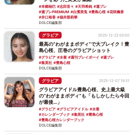
本郷柚巴
志田音々
天羽希純
週プレ
週プレPREMIUM
白濱美兎
豊島心桜
花咲楓香
井口裕香
福井梨莉華
DOLCE編集部
グラビア
2025-12-22 05:00
最高の“わがままボディ”で大ブレイク！豊
島心桜、圧巻のグラビアショット
グラビア
水着
週刊プレイボーイ
週プレ
集英社
豊島心桜
DOLCE編集部
グラビア
2025-12-07 19:31
グラビアアイドル豊島心桜、史上最大級
の“わがままボディ”も「もしかしたら今回
が最後…」
グラビア
グラビアアイドル
水着
カレンダーブック
集英社
豊島心桜
豊島心桜カレンダーブック
DOLCE編集部