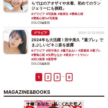
らではのアオザイや水着、初めてのラン
ジェリーにも挑戦」
グラビア
写真集
集英社
豊島心桜
豊島心桜1st写真集
DOLCE編集部
グラビア
2024-12-23 05:00
2024年も大活躍！田中美久『週プレ』で
まぶしいビキニ姿を披露
グラビア
田中美久
藤乃あおい
渡邊渚
週プレ
豊島心桜
矢野ななか
東京オートサロン
井口裕香
星野琴
DOLCE編集部
…
1
2
3
6
MAGAZINE&BOOKS