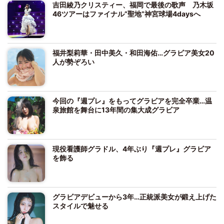
吉田綾乃クリスティー、福岡で最後の歌声 乃木坂
46ツアーはファイナル”聖地”神宮球場4daysへ
福井梨莉華・田中美久・和田海佑…グラビア美女20
人が勢ぞろい
今回の『週プレ』をもってグラビアを完全卒業…温
泉旅館を舞台に13年間の集大成グラビア
現役看護師グラドル、4年ぶり『週プレ』グラビア
を飾る
グラビアデビューから3年…正統派美女が鍛え上げた
スタイルで魅せる