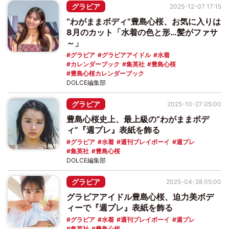
グラビア
2025-12-07 17:15
“わがままボディ”豊島心桜、お気に入りは
8月のカット「水着の色と形…髪がファサ
～」
グラビア
グラビアアイドル
水着
カレンダーブック
集英社
豊島心桜
豊島心桜カレンダーブック
DOLCE編集部
グラビア
2025-10-27 05:00
豊島心桜史上、最上級の“わがままボデ
ィ”『週プレ』表紙を飾る
グラビア
水着
週刊プレイボーイ
週プレ
集英社
豊島心桜
DOLCE編集部
グラビア
2025-04-28 05:00
グラビアアイドル豊島心桜、迫力美ボデ
ィーで『週プレ』表紙を飾る
グラビア
水着
週刊プレイボーイ
週プレ
集英社
豊島心桜