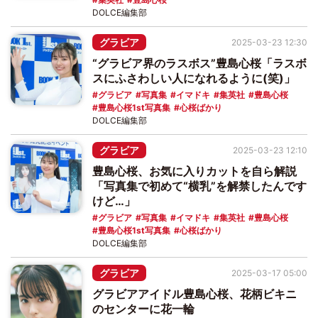
DOLCE編集部
グラビア
2025-03-23 12:30
“グラビア界のラスボス”豊島心桜「ラスボ
スにふさわしい人になれるように(笑)」
グラビア
写真集
イマドキ
集英社
豊島心桜
豊島心桜1st写真集
心桜ばかり
DOLCE編集部
グラビア
2025-03-23 12:10
豊島心桜、お気に入りカットを自ら解説
「写真集で初めて“横乳”を解禁したんです
けど…」
グラビア
写真集
イマドキ
集英社
豊島心桜
豊島心桜1st写真集
心桜ばかり
DOLCE編集部
グラビア
2025-03-17 05:00
グラビアアイドル豊島心桜、花柄ビキニ
のセンターに花一輪