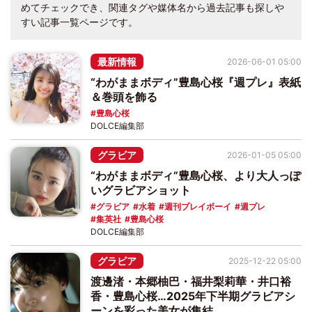
めてチェックでき、関連タグや媒体名から過去記事も探しや
すい記事一覧ページです。
最新情報
2026-06-01 05:00
“わがままボディ”豊島心桜『週プレ』表紙
＆巻頭を飾る
豊島心桜
DOLCE編集部
グラビア
2026-01-05 05:00
“わがままボディ”豊島心桜、より大人っぽ
いグラビアショット
グラビア
水着
週刊プレイボーイ
週プレ
集英社
豊島心桜
DOLCE編集部
グラビア
2025-12-22 05:00
渡邊渚・本郷柚巴・福井梨莉華・井口裕
香・豊島心桜…2025年下半期グラビアシ
ーンを彩った美女が集結