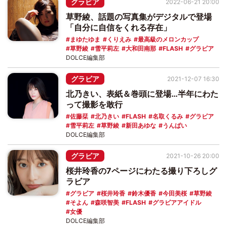
グラビア
2022-06-21 20:00
草野綾、話題の写真集がデジタルで登場
「自分に自信をくれる存在」
まゆたゆま
くりえみ
最高級のメロンカップ
草野綾
雪平莉左
大和田南那
FLASH
グラビア
DOLCE編集部
グラビア
2021-12-07 16:30
北乃きい、表紙＆巻頭に登場…半年にわた
って撮影を敢行
佐藤栞
北乃きい
FLASH
名取くるみ
グラビア
雪平莉左
草野綾
新田あゆな
うんぱい
DOLCE編集部
グラビア
2021-10-26 20:00
桜井玲香の7ページにわたる撮り下ろしグ
ラビア
グラビア
桜井玲香
鈴木優香
今田美桜
草野綾
そよん
森咲智美
FLASH
グラビアアイドル
女優
DOLCE編集部