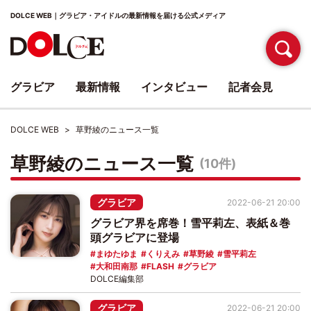
DOLCE WEB｜グラビア・アイドルの最新情報を届ける公式メディア
グラビア
最新情報
インタビュー
記者会見
DOLCE WEB
草野綾のニュース一覧
草野綾のニュース一覧
(10件)
グラビア
2022-06-21 20:00
グラビア界を席巻！雪平莉左、表紙＆巻
頭グラビアに登場
まゆたゆま
くりえみ
草野綾
雪平莉左
大和田南那
FLASH
グラビア
DOLCE編集部
グラビア
2022-06-21 20:00