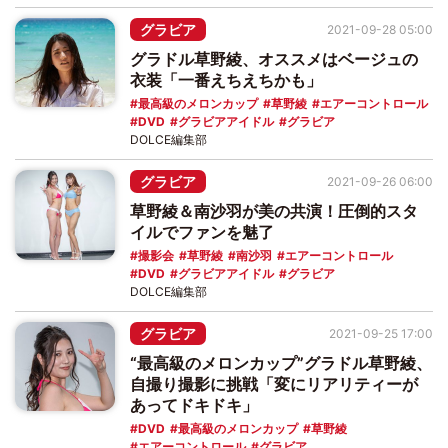
グラビア
2021-09-28 05:00
グラドル草野綾、オススメはベージュの
衣装「一番えちえちかも」
最高級のメロンカップ
草野綾
エアーコントロール
DVD
グラビアアイドル
グラビア
DOLCE編集部
グラビア
2021-09-26 06:00
草野綾＆南沙羽が美の共演！圧倒的スタ
イルでファンを魅了
撮影会
草野綾
南沙羽
エアーコントロール
DVD
グラビアアイドル
グラビア
DOLCE編集部
グラビア
2021-09-25 17:00
“最高級のメロンカップ”グラドル草野綾、
自撮り撮影に挑戦「変にリアリティーが
あってドキドキ」
DVD
最高級のメロンカップ
草野綾
エアーコントロール
グラビア