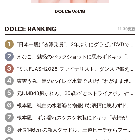
DOLCE Vol.19
DOLCE RANKING
11:30更新
“日本一脱げる添乗員”、3年ぶりにグラビアDVDで復活 31歳の艶やかな表情がさえわたる
えなこ、魅惑のバックショットに思わずドキッ「世界最高レベルの美しさ」「クールビューティーで良き」「ポーズも表情も完璧」
“ミスFLASH2026”ファイナリスト、ダンスで鍛え上げた健康的な美ボディー披露
東雲うみ、黒のハイレグ水着で見せた“わがままボディ”がたまらない「うみちゃんカワイイ」「全てがステキな女神さま」「魅力的です」
元NMB48原かれん、25歳の“どストライクボディ”をバリで解禁 169cmモデル体形で挑む初の本格グラビア
根本凪、純白の水着姿と物憂げな表情に思わずドキドキ…「ステキなお写真」「透明感がスゴい」
根本凪、ずぶ濡れスケスケ衣装にドキッ「表情が良過ぎる」「ねもちゃんの眼差しにドキドキが止まらない」
身長146cmの新人グラドル、王道ビーチからプールサイドそしてゴールドビキニまで…DVDデビュー作で躍動