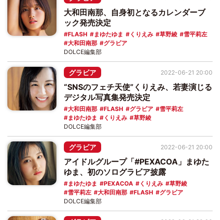
大和田南那、自身初となるカレンダーブ
ック発売決定
FLASH
まゆたゆま
くりえみ
草野綾
雪平莉左
大和田南那
グラビア
DOLCE編集部
グラビア
2022-06-21 20:00
“SNSのフェチ天使”くりえみ、若妻演じる
デジタル写真集発売決定
大和田南那
FLASH
グラビア
雪平莉左
まゆたゆま
くりえみ
草野綾
DOLCE編集部
グラビア
2022-06-21 20:00
アイドルグループ「#PEXACOA」まゆた
ゆま、初のソログラビア披露
まゆたゆま
PEXACOA
くりえみ
草野綾
雪平莉左
大和田南那
FLASH
グラビア
DOLCE編集部