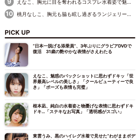
えなこ、胸元に目を奪われるコスプレ水着姿で魅了「群を抜く美しさと華やかさ」「えなこりんの千咲は破壊力がスゴい」
桃月なしこ、胸元も脇も眩し過ぎるランジェリー＆ビキニ姿を披露「なしこたそ最強」「セクシーでゴージャスで大きなボリューム」
PICK UP
“日本一脱げる添乗員”、3年ぶりにグラビアDVDで
復活 31歳の艶やかな表情がさえわたる
えなこ、魅惑のバックショットに思わずドキッ「世
界最高レベルの美しさ」「クールビューティーで良
き」「ポーズも表情も完璧」
根本凪、純白の水着姿と物憂げな表情に思わずドキ
ドキ…「ステキなお写真」「透明感がスゴい」
東雲うみ、黒のハイレグ水着で見せた“わがままボデ