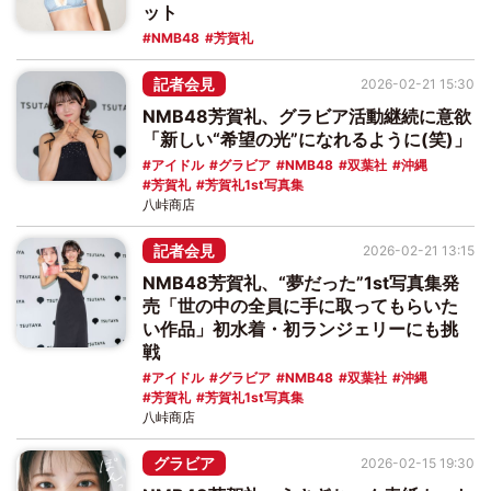
ット
NMB48
芳賀礼
記者会見
2026-02-21 15:30
NMB48芳賀礼、グラビア活動継続に意欲
「新しい“希望の光”になれるように(笑)」
アイドル
グラビア
NMB48
双葉社
沖縄
芳賀礼
芳賀礼1st写真集
八峠商店
記者会見
2026-02-21 13:15
NMB48芳賀礼、“夢だった”1st写真集発
売「世の中の全員に手に取ってもらいた
い作品」初水着・初ランジェリーにも挑
戦
アイドル
グラビア
NMB48
双葉社
沖縄
芳賀礼
芳賀礼1st写真集
八峠商店
グラビア
2026-02-15 19:30