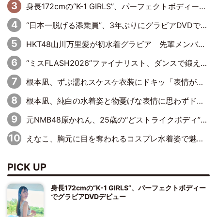
身長172cmの“K-1 GIRLS”、パーフェクトボディーでグラビアDVDデビュー
“日本一脱げる添乗員”、3年ぶりにグラビアDVDで復活 31歳の艶やかな表情がさえわたる
HKT48山川万里愛が初水着グラビア 先輩メンバーも思わず“ガン見”した新たな魅力
“ミスFLASH2026”ファイナリスト、ダンスで鍛え上げた健康的な美ボディー披露
根本凪、ずぶ濡れスケスケ衣装にドキッ「表情が良過ぎる」「ねもちゃんの眼差しにドキドキが止まらない」
根本凪、純白の水着姿と物憂げな表情に思わずドキドキ…「ステキなお写真」「透明感がスゴい」
元NMB48原かれん、25歳の“どストライクボディ”をバリで解禁 169cmモデル体形で挑む初の本格グラビア
えなこ、胸元に目を奪われるコスプレ水着姿で魅了「群を抜く美しさと華やかさ」「えなこりんの千咲は破壊力がスゴい」
PICK UP
身長172cmの“K-1 GIRLS”、パーフェクトボディー
でグラビアDVDデビュー