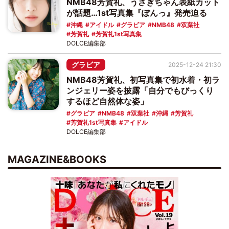
NMB48芳賀礼、うさぎちゃん表紙カット
が話題…1st写真集『ぽんっ』発売迫る
沖縄
アイドル
グラビア
NMB48
双葉社
芳賀礼
芳賀礼1st写真集
DOLCE編集部
グラビア
2025-12-24 21:30
NMB48芳賀礼、初写真集で初水着・初ラ
ンジェリー姿を披露「自分でもびっくり
するほど自然体な姿」
グラビア
NMB48
双葉社
沖縄
芳賀礼
芳賀礼1st写真集
アイドル
DOLCE編集部
MAGAZINE&BOOKS