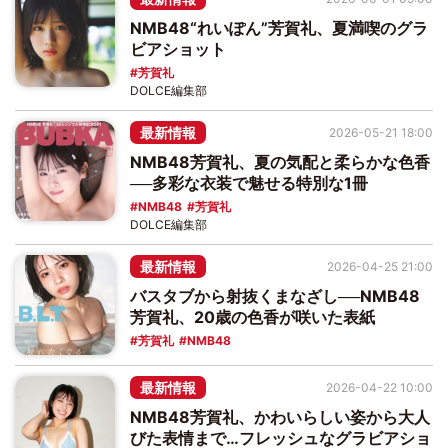
NMB48“れいぽん”芳賀礼、夏満喫のグラ
ビアショット
芳賀礼
DOLCE編集部
最新情報
2026-05-21 18:00
NMB48芳賀礼、夏の気配と柔らかな色香
──多彩な衣装で魅せる特別な1冊
NMB48
芳賀礼
DOLCE編集部
最新情報
2026-04-25 21:00
バスタブから射抜くまなざし──NMB48
芳賀礼、20歳の色香が咲いた表紙
芳賀礼
NMB48
最新情報
2026-04-22 10:00
NMB48芳賀礼、かわいらしい姿から大人
びた表情まで…フレッシュなグラビアショ