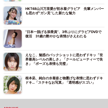
HKT48山川万里愛が初水着グラビア 先輩メンバー
も思わず“ガン見”した新たな魅力
“日本一脱げる添乗員”、3年ぶりにグラビアDVDで
復活 31歳の艶やかな表情がさえわたる
えなこ、魅惑のバックショットに思わずドキッ「世
界最高レベルの美しさ」「クールビューティーで良
き」「ポーズも表情も完璧」
根本凪、純白の水着姿と物憂げな表情に思わずドキ
ドキ…「ステキなお写真」「透明感がスゴい」