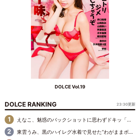
DOLCE Vol.19
DOLCE RANKING
23:30更新
えなこ、魅惑のバックショットに思わずドキッ「世界最高レベルの美しさ」「クールビューティーで良き」「ポーズも表情も完璧」
東雲うみ、黒のハイレグ水着で見せた“わがままボディ”がたまらない「うみちゃんカワイイ」「全てがステキな女神さま」「魅力的です」