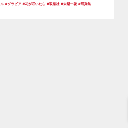
ドル
グラビア
花が咲いたら
双葉社
未梨一花
写真集