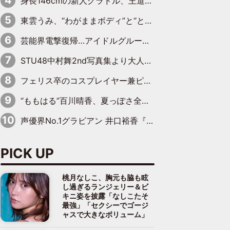
身長146cmの新人グラドル、王道ビーチからプールサイドそしてゴールドビキニまで…DVDデビュー作で躍動
東雲うみ、“わがままボディ”と“とんでもない衣装”で誘惑「パーフェクトなスタイル」「くびれがステキ」「やみつきになるボディ」
芸能界電撃復帰…アイドルグループに新たに加入
STU48中村舞2nd写真集より大人の魅力にさらに磨きがかかった新先行カット到着
フェリス卒のコスプレイヤー兼ピアニスト、まばゆいばかりのグラビアショット
“ももはる”百川晴香、夏っぽさ全開の浴衣姿がキュート「とても似合ってる」「爽やかで良い」「袖をギュッとしてるのが最高」
声優界No.1グラビアン 井口裕香『FLASH』表紙＆巻頭を飾る
PICK UP
桃月なしこ、胸元も脇も眩
し過ぎるランジェリー＆ビ
キニ姿を披露「なしこたそ
最強」「セクシーでゴージ
ャスで大きなボリューム」