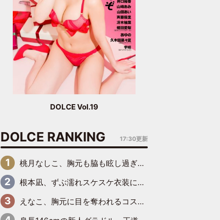
DOLCE Vol.19
DOLCE RANKING
17:30更新
桃月なしこ、胸元も脇も眩し過ぎるランジェリー＆ビキニ姿を披露「なしこたそ最強」「セクシーでゴージャスで大きなボリューム」
根本凪、ずぶ濡れスケスケ衣装にドキッ「表情が良過ぎる」「ねもちゃんの眼差しにドキドキが止まらない」
えなこ、胸元に目を奪われるコスプレ水着姿で魅了「群を抜く美しさと華やかさ」「えなこりんの千咲は破壊力がスゴい」