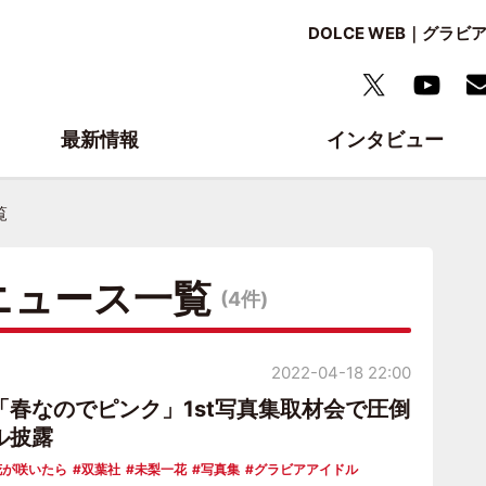
DOLCE WEB｜グ
最新情報
インタビュー
覧
ニュース一覧
(4件)
2022-04-18 22:00
「春なのでピンク」1st写真集取材会で圧倒
ル披露
花が咲いたら
双葉社
未梨一花
写真集
グラビアアイドル