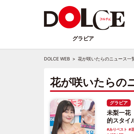
グラビア
DOLCE WEB
花が咲いたらのニュース一
花が咲いたらの
グラビア
未梨一花
的スタイ
みりベスト