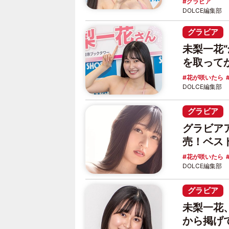
グラビア
DOLCE編集部
グラビア
未梨一花
を取って
花が咲いたら
DOLCE編集部
グラビア
グラビアア
売！ベス
花が咲いたら
DOLCE編集部
グラビア
未梨一花
から掲げ