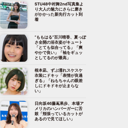
STU48中村舞2nd写真集よ
り大人の魅力にさらに磨き
がかかった新先行カット到
着
“ももはる”百川晴香、夏っぽ
さ全開の浴衣姿がキュート
「とても似合ってる」「爽
やかで良い」「袖をギュッ
としてるのが最高」
根本凪、ずぶ濡れスケスケ
衣装にドキッ「表情が良過
ぎる」「ねもちゃんの眼差
しにドキドキが止まらな
い」
日向坂46藤嶌果歩、本場ア
メリカのハンバーガーに舌
鼓「頬張っているカットが
あるので見てほしい」