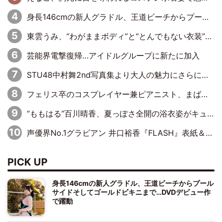
身長146cmの新人グラドル、王道ビーチからプールサイドそしてゴールドビキニまで…DVDデビュー作で躍動
東雲うみ、“わがままボディ”と“とんでもない衣装”で誘惑「パーフェクトなスタイル」「くびれがステキ」「やみつきになるボディ」
芸能界電撃復帰…アイドルグループに新たに加入
STU48中村舞2nd写真集より大人の魅力にさらに磨きがかかった新先行カット到着
フェリス卒のコスプレイヤー兼ピアニスト、まばゆいばかりのグラビアショット
“ももはる”百川晴香、夏っぽさ全開の浴衣姿がキュート「とても似合ってる」「爽やかで良い」「袖をギュッとしてるのが最高」
声優界No.1グラビアン 井口裕香『FLASH』表紙＆巻頭を飾る
PICK UP
身長146cmの新人グラドル、王道ビーチからプール
サイドそしてゴールドビキニまで…DVDデビュー作
で躍動