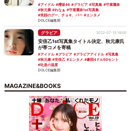
アイドル
櫻坂46
グラビア
写真集
守屋麗奈
秋元康
れなぁ
守屋麗奈1st写真集
笑顔のグー、チョキ、パー
エンタメ
DOLCE編集部
グラビア
2022-07-15 19:00
安倍乙1st写真集タイトル決定、秋元康氏
が帯コメを寄稿
アイドル
グラビア
グラビアアイドル
写真集
秋元康
安倍乙
エンタメ
劇団4ドル50セント
吐息の温度
DOLCE編集部
MAGAZINE&BOOKS