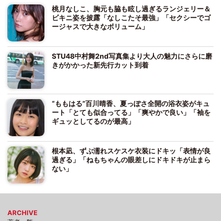
桃月なしこ、胸元も脇も眩し過ぎるランジェリー＆
ビキニ姿を披露「なしこたそ最強」「セクシーでゴ
ージャスで大きなボリューム」
STU48中村舞2nd写真集より大人の魅力にさらに磨
きがかかった新先行カット到着
“ももはる”百川晴香、夏っぽさ全開の浴衣姿がキュ
ート「とても似合ってる」「爽やかで良い」「袖を
ギュッとしてるのが最高」
根本凪、ずぶ濡れスケスケ衣装にドキッ「表情が良
過ぎる」「ねもちゃんの眼差しにドキドキが止まら
ない」
ARCHIVE