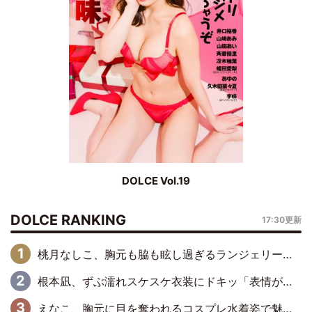
DOLCE Vol.19
DOLCE RANKING
17:30更新
桃月なしこ、胸元も脇も眩し過ぎるランジェリー＆ビキニ姿を披露「なしこたそ最強」「セクシーでゴージャスで大きなボリューム」
根本凪、ずぶ濡れスケスケ衣装にドキッ「表情が良過ぎる」「ねもちゃんの眼差しにドキドキが止まらない」
えなこ、胸元に目を奪われるコスプレ水着姿で魅了「群を抜く美しさと華やかさ」「えなこりんの千咲は破壊力がスゴい」