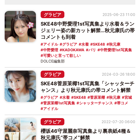
グラビア
2025-06-23 11:00
SKE48中野愛理1st写真集より水着＆ラン
ジェリー姿の新カット解禁…秋元康氏の帯
コメントも到着
アイドル
グラビア
水着
SKE48
秋元康
中野愛理
KADOKAWA
バリ
中野愛理1st写真集
可愛いと言って欲しい
DOLCE編集部
グラビア
2024-03-26 18:00
SKE48菅原茉椰1st写真集「シャッターチ
ャンス」より秋元康氏の帯コメント解禁
グラビア
水着
SKE48
菅原茉椰
秋元康
宮城
菅原茉椰1st写真集
シャッターチャンス
帯コメ
アイドル
グラビア
2022-07-20 06:00
櫻坂46守屋麗奈写真集より裏表紙4種＆
秋元康氏“帯コメ”解禁