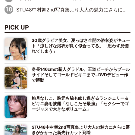
STU48中村舞2nd写真集より大人の魅力にさらに磨きがかかった新先行カット到着
PICK UP
30歳グラビア美女、夏っぽさ全開の浴衣姿がキュー
ト「涼しげな浴衣が良く似合ってる」「思わず見惚
れてしまう」
身長146cmの新人グラドル、王道ビーチからプール
サイドそしてゴールドビキニまで…DVDデビュー作
で躍動
桃月なしこ、胸元も脇も眩し過ぎるランジェリー＆
ビキニ姿を披露「なしこたそ最強」「セクシーでゴ
ージャスで大きなボリューム」
STU48中村舞2nd写真集より大人の魅力にさらに磨
きがかかった新先行カット到着