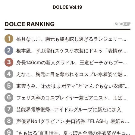
DOLCE Vol.19
DOLCE RANKING
5:30更新
桃月なしこ、胸元も脇も眩し過ぎるランジェリー＆ビキニ姿を披露「なしこたそ最強」「セクシーでゴージャスで大きなボリューム」
根本凪、ずぶ濡れスケスケ衣装にドキッ「表情が良過ぎる」「ねもちゃんの眼差しにドキドキが止まらない」
身長146cmの新人グラドル、王道ビーチからプールサイドそしてゴールドビキニまで…DVDデビュー作で躍動
えなこ、胸元に目を奪われるコスプレ水着姿で魅了「群を抜く美しさと華やかさ」「えなこりんの千咲は破壊力がスゴい」
東雲うみ、“わがままボディ”と“とんでもない衣装”で誘惑「パーフェクトなスタイル」「くびれがステキ」「やみつきになるボディ」
フェリス卒のコスプレイヤー兼ピアニスト、まばゆいばかりのグラビアショット
芸能界電撃復帰…アイドルグループに新たに加入
声優界No.1グラビアン 井口裕香『FLASH』表紙＆巻頭を飾る
“ももはる”百川晴香、夏っぽさ全開の浴衣姿がキュート「とても似合ってる」「爽やかで良い」「袖をギュッとしてるのが最高」