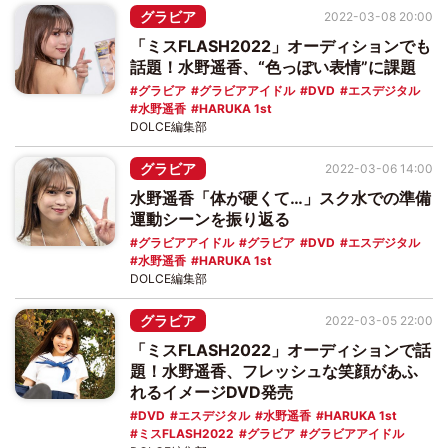
グラビア
2022-03-08 20:00
「ミスFLASH2022」オーディションでも
話題！水野遥香、“色っぽい表情”に課題
グラビア
グラビアアイドル
DVD
エスデジタル
水野遥香
HARUKA 1st
DOLCE編集部
グラビア
2022-03-06 14:00
水野遥香「体が硬くて…」スク水での準備
運動シーンを振り返る
グラビアアイドル
グラビア
DVD
エスデジタル
水野遥香
HARUKA 1st
DOLCE編集部
グラビア
2022-03-05 22:00
「ミスFLASH2022」オーディションで話
題！水野遥香、フレッシュな笑顔があふ
れるイメージDVD発売
DVD
エスデジタル
水野遥香
HARUKA 1st
ミスFLASH2022
グラビア
グラビアアイドル