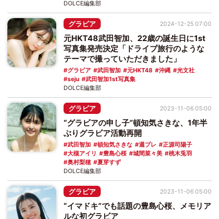
DOLCE編集部
グラビア
2024-12-25 07:00
元HKT48武田智加、22歳の誕生日に1st
写真集発売決定「ドライブ旅行のような
テーマで撮っていただきました」
グラビア
武田智加
元HKT48
沖縄
光文社
seju
武田智加1st写真集
DOLCE編集部
グラビア
2023-11-06 05:00
“グラビアの申し子”頓知気さきな、1年半
ぶりグラビア活動再開
武田智加
頓知気さきな
週プレ
正源司陽子
大槻アイリ
豊島心桜
城間菜々美
桃木兎羽
奥村梨穂
夏芽すず
DOLCE編集部
グラビア
2023-11-06 05:00
“イマドキ”でも話題の豊島心桜、メモリア
ルな初グラビア