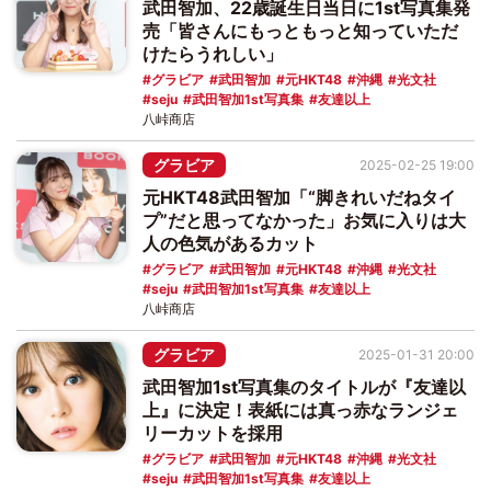
武田智加、22歳誕生日当日に1st写真集発
売「皆さんにもっともっと知っていただ
けたらうれしい」
グラビア
武田智加
元HKT48
沖縄
光文社
seju
武田智加1st写真集
友達以上
八峠商店
グラビア
2025-02-25 19:00
元HKT48武田智加「“脚きれいだねタイ
プ”だと思ってなかった」お気に入りは大
人の色気があるカット
グラビア
武田智加
元HKT48
沖縄
光文社
seju
武田智加1st写真集
友達以上
八峠商店
グラビア
2025-01-31 20:00
武田智加1st写真集のタイトルが『友達以
上』に決定！表紙には真っ赤なランジェ
リーカットを採用
グラビア
武田智加
元HKT48
沖縄
光文社
seju
武田智加1st写真集
友達以上