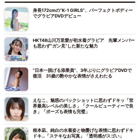
身長172cmの“K-1 GIRLS”、パーフェクトボディー
でグラビアDVDデビュー
HKT48山川万里愛が初水着グラビア 先輩メンバー
も思わず“ガン見”した新たな魅力
“日本一脱げる添乗員”、3年ぶりにグラビアDVDで
復活 31歳の艶やかな表情がさえわたる
えなこ、魅惑のバックショットに思わずドキッ「世
界最高レベルの美しさ」「クールビューティーで良
き」「ポーズも表情も完璧」
根本凪、純白の水着姿と物憂げな表情に思わずドキ
ドキ…「ステキなお写真」「透明感がスゴい」