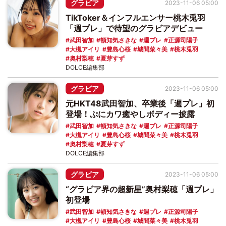
グラビア
2023-11-06 05:00
TikToker＆インフルエンサー桃木兎羽
「週プレ」で待望のグラビアデビュー
武田智加
頓知気さきな
週プレ
正源司陽子
大槻アイリ
豊島心桜
城間菜々美
桃木兎羽
奥村梨穂
夏芽すず
DOLCE編集部
グラビア
2023-11-06 05:00
元HKT48武田智加、卒業後「週プレ」初
登場！ぷにカワ癒やしボディー披露
武田智加
頓知気さきな
週プレ
正源司陽子
大槻アイリ
豊島心桜
城間菜々美
桃木兎羽
奥村梨穂
夏芽すず
DOLCE編集部
グラビア
2023-11-06 05:00
“グラビア界の超新星”奥村梨穂「週プレ」
初登場
武田智加
頓知気さきな
週プレ
正源司陽子
大槻アイリ
豊島心桜
城間菜々美
桃木兎羽