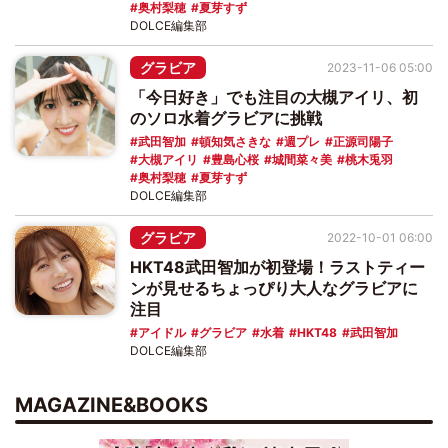
奥村梨穂
夏芽すず
DOLCE編集部
グラビア
2023-11-06 05:00
「今日好き」でも注目の大槻アイリ、初
のソロ水着グラビアに挑戦
武田智加
頓知気さきな
週プレ
正源司陽子
大槻アイリ
豊島心桜
城間菜々美
桃木兎羽
奥村梨穂
夏芽すず
DOLCE編集部
グラビア
2022-10-01 06:00
HKT48武田智加が初登場！ラストティー
ンが見せるちょっぴり大人なグラビアに
注目
アイドル
グラビア
水着
HKT48
武田智加
DOLCE編集部
MAGAZINE&BOOKS