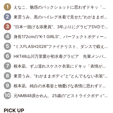
えなこ、魅惑のバックショットに思わずドキッ「世界最高レベルの美しさ」「クールビューティーで良き」「ポーズも表情も完璧」
東雲うみ、黒のハイレグ水着で見せた“わがままボディ”がたまらない「うみちゃんカワイイ」「全てがステキな女神さま」「魅力的です」
“日本一脱げる添乗員”、3年ぶりにグラビアDVDで復活 31歳の艶やかな表情がさえわたる
身長172cmの“K-1 GIRLS”、パーフェクトボディーでグラビアDVDデビュー
“ミスFLASH2026”ファイナリスト、ダンスで鍛え上げた健康的な美ボディー披露
HKT48山川万里愛が初水着グラビア 先輩メンバーも思わず“ガン見”した新たな魅力
根本凪、ずぶ濡れスケスケ衣装にドキッ「表情が良過ぎる」「ねもちゃんの眼差しにドキドキが止まらない」
東雲うみ、“わがままボディ”と“とんでもない衣装”で誘惑「パーフェクトなスタイル」「くびれがステキ」「やみつきになるボディ」
根本凪、純白の水着姿と物憂げな表情に思わずドキドキ…「ステキなお写真」「透明感がスゴい」
元NMB48原かれん、25歳の“どストライクボディ”をバリで解禁 169cmモデル体形で挑む初の本格グラビア
PICK UP