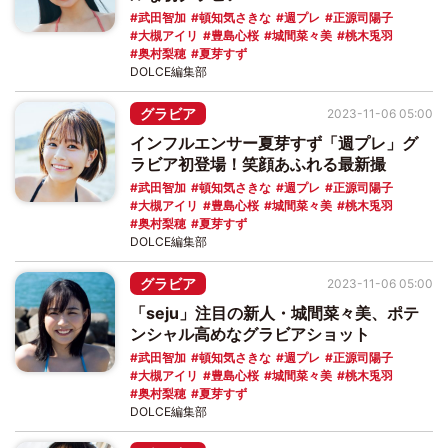
武田智加
頓知気さきな
週プレ
正源司陽子
大槻アイリ
豊島心桜
城間菜々美
桃木兎羽
奥村梨穂
夏芽すず
DOLCE編集部
グラビア
2023-11-06 05:00
インフルエンサー夏芽すず「週プレ」グ
ラビア初登場！笑顔あふれる最新撮
武田智加
頓知気さきな
週プレ
正源司陽子
大槻アイリ
豊島心桜
城間菜々美
桃木兎羽
奥村梨穂
夏芽すず
DOLCE編集部
グラビア
2023-11-06 05:00
「seju」注目の新人・城間菜々美、ポテ
ンシャル高めなグラビアショット
武田智加
頓知気さきな
週プレ
正源司陽子
大槻アイリ
豊島心桜
城間菜々美
桃木兎羽
奥村梨穂
夏芽すず
DOLCE編集部