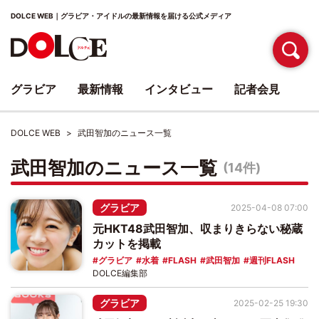
DOLCE WEB｜グラビア・アイドルの最新情報を届ける公式メディア
グラビア
最新情報
インタビュー
記者会見
DOLCE WEB
武田智加のニュース一覧
武田智加のニュース一覧
(14件)
グラビア
2025-04-08 07:00
元HKT48武田智加、収まりきらない秘蔵
カットを掲載
グラビア
水着
FLASH
武田智加
週刊FLASH
DOLCE編集部
グラビア
2025-02-25 19:30