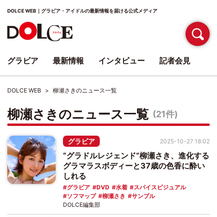
DOLCE WEB｜グラビア・アイドルの最新情報を届ける公式メディア
グラビア
最新情報
インタビュー
記者会見
DOLCE WEB
柳瀬さきのニュース一覧
柳瀬さきのニュース一覧
(21件)
グラビア
2025-10-27 18:02
“グラドルレジェンド”柳瀬さき、進化する
グラマラスボディーと37歳の色香に酔い
しれる
グラビア
DVD
水着
スパイスビジュアル
ソフマップ
柳瀬さき
サンプル
DOLCE編集部