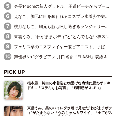
身長146cmの新人グラドル、王道ビーチからプールサイドそしてゴールドビキニまで…DVDデビュー作で躍動
えなこ、胸元に目を奪われるコスプレ水着姿で魅了「群を抜く美しさと華やかさ」「えなこりんの千咲は破壊力がスゴい」
桃月なしこ、胸元も脇も眩し過ぎるランジェリー＆ビキニ姿を披露「なしこたそ最強」「セクシーでゴージャスで大きなボリューム」
東雲うみ、“わがままボディ”と“とんでもない衣装”で誘惑「パーフェクトなスタイル」「くびれがステキ」「やみつきになるボディ」
フェリス卒のコスプレイヤー兼ピアニスト、まばゆいばかりのグラビアショット
声優界No.1グラビアン 井口裕香『FLASH』表紙＆巻頭を飾る
PICK UP
根本凪、純白の水着姿と物憂げな表情に思わずドキ
ドキ…「ステキなお写真」「透明感がスゴい」
東雲うみ、黒のハイレグ水着で見せた“わがままボデ
ィ”がたまらない「うみちゃんカワイイ」「全てがス