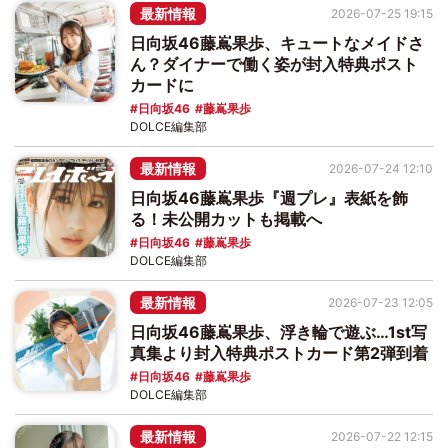
最新情報
2026-07-25 19:15
日向坂46藤嶌果歩、キュートなメイドさ
ん？ダイナーで働く姿が封入特典ポスト
カードに
日向坂46
藤嶌果歩
DOLCE編集部
最新情報
2026-07-24 12:10
日向坂46藤嶌果歩『週プレ』表紙を飾
る！未公開カットも掲載へ
日向坂46
藤嶌果歩
DOLCE編集部
最新情報
2026-07-23 12:05
日向坂46藤嶌果歩、浮き輪で遊ぶ…1st写
真集より封入特典ポストカード第2弾到着
日向坂46
藤嶌果歩
DOLCE編集部
最新情報
2026-07-22 12:15