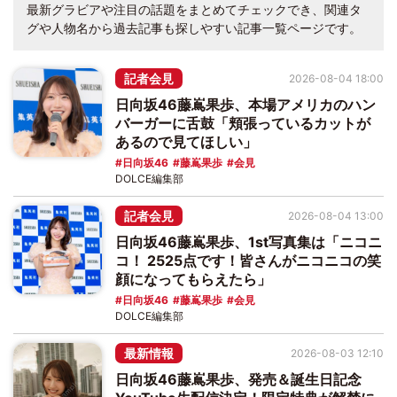
最新グラビアや注目の話題をまとめてチェックでき、関連タ
グや人物名から過去記事も探しやすい記事一覧ページです。
記者会見
2026-08-04 18:00
日向坂46藤嶌果歩、本場アメリカのハン
バーガーに舌鼓「頬張っているカットが
あるので見てほしい」
日向坂46
藤嶌果歩
会見
DOLCE編集部
記者会見
2026-08-04 13:00
日向坂46藤嶌果歩、1st写真集は「ニコニ
コ！ 2525点です！皆さんがニコニコの笑
顔になってもらえたら」
日向坂46
藤嶌果歩
会見
DOLCE編集部
最新情報
2026-08-03 12:10
日向坂46藤嶌果歩、発売＆誕生日記念