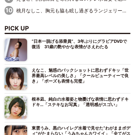
桃月なしこ、胸元も脇も眩し過ぎるランジェリー＆ビキニ姿を披露「なしこたそ最強」「セクシーでゴージャスで大きなボリューム」
PICK UP
“日本一脱げる添乗員”、3年ぶりにグラビアDVDで
復活 31歳の艶やかな表情がさえわたる
えなこ、魅惑のバックショットに思わずドキッ「世
界最高レベルの美しさ」「クールビューティーで良
き」「ポーズも表情も完璧」
根本凪、純白の水着姿と物憂げな表情に思わずドキ
ドキ…「ステキなお写真」「透明感がスゴい」
東雲うみ、黒のハイレグ水着で見せた“わがままボデ
ィ”がたまらない「うみちゃんカワイイ」「全てがス