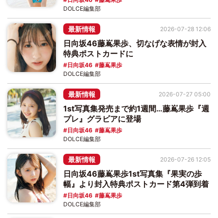
DOLCE編集部
最新情報
2026-07-28 12:06
日向坂46藤嶌果歩、切なげな表情が封入
特典ポストカードに
日向坂46
藤嶌果歩
DOLCE編集部
最新情報
2026-07-27 05:00
1st写真集発売まで約1週間…藤嶌果歩『週
プレ』グラビアに登場
日向坂46
藤嶌果歩
DOLCE編集部
最新情報
2026-07-26 12:05
日向坂46藤嶌果歩1st写真集『果実の歩
幅』より封入特典ポストカード第4弾到着
日向坂46
藤嶌果歩
DOLCE編集部