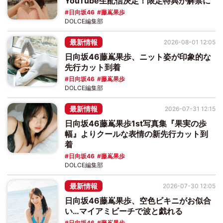
YouTube生配信決定！限定特典が解禁に
日向坂46
藤嶌果歩
DOLCE編集部
最新情報
2026-08-01 12:05
日向坂46藤嶌果歩、ニット姿が印象的な
先行カット到着
日向坂46
藤嶌果歩
DOLCE編集部
最新情報
2026-07-31 12:15
日向坂46藤嶌果歩1st写真集『果実の歩
幅』よりクールな表情の新先行カット到
着
日向坂46
藤嶌果歩
DOLCE編集部
最新情報
2026-07-30 12:05
日向坂46藤嶌果歩、空色ビキニがお似合
い…マイアミビーチで波と戯れる
日向坂46
藤嶌果歩