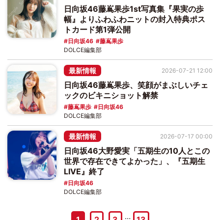
日向坂46藤嶌果歩1st写真集『果実の歩
幅』よりふわふわニットの封入特典ポス
トカード第1弾公開
日向坂46
藤嶌果歩
DOLCE編集部
最新情報
2026-07-21 12:00
日向坂46藤嶌果歩、笑顔がまぶしいチェ
ックのビキニショット解禁
藤嶌果歩
日向坂46
DOLCE編集部
最新情報
2026-07-17 00:00
日向坂46大野愛実「五期生の10人とこの
世界で存在できてよかった」、『五期生
LIVE』終了
日向坂46
DOLCE編集部
…
1
2
3
13