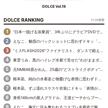
DOLCE Vol.19
DOLCE RANKING
11:30更新
“日本一脱げる添乗員”、3年ぶりにグラビアDVDで復活 31歳の艶やかな表情がさえわたる
えなこ、魅惑のバックショットに思わずドキッ「世界最高レベルの美しさ」「クールビューティーで良き」「ポーズも表情も完璧」
“ミスFLASH2026”ファイナリスト、ダンスで鍛え上げた健康的な美ボディー披露
東雲うみ、黒のハイレグ水着で見せた“わがままボディ”がたまらない「うみちゃんカワイイ」「全てがステキな女神さま」「魅力的です」
元NMB48原かれん、25歳の“どストライクボディ”をバリで解禁 169cmモデル体形で挑む初の本格グラビア
根本凪、純白の水着姿と物憂げな表情に思わずドキドキ…「ステキなお写真」「透明感がスゴい」
根本凪、ずぶ濡れスケスケ衣装にドキッ「表情が良過ぎる」「ねもちゃんの眼差しにドキドキが止まらない」
身長146cmの新人グラドル、王道ビーチからプールサイドそしてゴールドビキニまで…DVDデビュー作で躍動
えなこ、胸元に目を奪われるコスプレ水着姿で魅了「群を抜く美しさと華やかさ」「えなこりんの千咲は破壊力がスゴい」