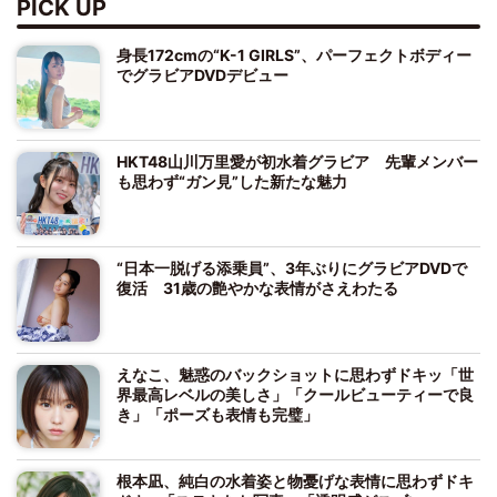
PICK UP
身長172cmの“K-1 GIRLS”、パーフェクトボディー
でグラビアDVDデビュー
HKT48山川万里愛が初水着グラビア 先輩メンバー
も思わず“ガン見”した新たな魅力
“日本一脱げる添乗員”、3年ぶりにグラビアDVDで
復活 31歳の艶やかな表情がさえわたる
えなこ、魅惑のバックショットに思わずドキッ「世
界最高レベルの美しさ」「クールビューティーで良
き」「ポーズも表情も完璧」
根本凪、純白の水着姿と物憂げな表情に思わずドキ