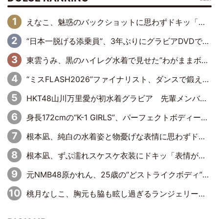
えなこ、魅惑のバックショットに思わずドキッ「世界最高レベルの美しさ」「クールビューティーで良き」「ポーズも表情も完璧」
“日本一脱げる添乗員”、3年ぶりにグラビアDVDで復活 31歳の艶やかな表情がさえわたる
東雲うみ、黒のハイレグ水着で見せた“わがままボディ”がたまらない「うみちゃんカワイイ」「全てがステキな女神さま」「魅力的です」
“ミスFLASH2026”ファイナリスト、ダンスで鍛え上げた健康的な美ボディー披露
HKT48山川万里愛が初水着グラビア 先輩メンバーも思わず“ガン見”した新たな魅力
身長172cmの“K-1 GIRLS”、パーフェクトボディーでグラビアDVDデビュー
根本凪、純白の水着姿と物憂げな表情に思わずドキドキ…「ステキなお写真」「透明感がスゴい」
根本凪、ずぶ濡れスケスケ衣装にドキッ「表情が良過ぎる」「ねもちゃんの眼差しにドキドキが止まらない」
元NMB48原かれん、25歳の“どストライクボディ”をバリで解禁 169cmモデル体形で挑む初の本格グラビア
桃月なしこ、胸元も脇も眩し過ぎるランジェリー＆ビキニ姿を披露「なしこたそ最強」「セクシーでゴージャスで大きなボリューム」