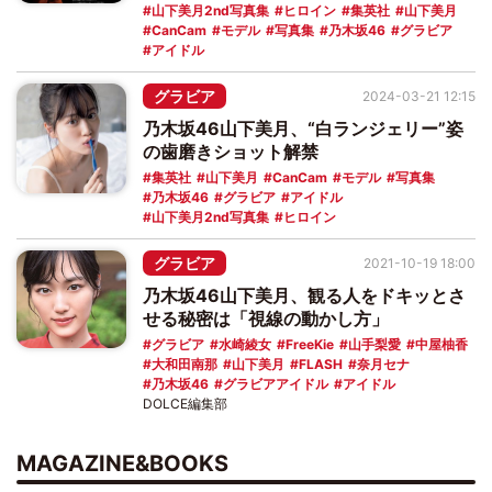
山下美月2nd写真集
ヒロイン
集英社
山下美月
CanCam
モデル
写真集
乃木坂46
グラビア
アイドル
グラビア
2024-03-21 12:15
乃木坂46山下美月、“白ランジェリー”姿
の歯磨きショット解禁
集英社
山下美月
CanCam
モデル
写真集
乃木坂46
グラビア
アイドル
山下美月2nd写真集
ヒロイン
グラビア
2021-10-19 18:00
乃木坂46山下美月、観る人をドキッとさ
せる秘密は「視線の動かし方」
グラビア
水崎綾女
FreeKie
山手梨愛
中屋柚香
大和田南那
山下美月
FLASH
奈月セナ
乃木坂46
グラビアアイドル
アイドル
DOLCE編集部
MAGAZINE&BOOKS