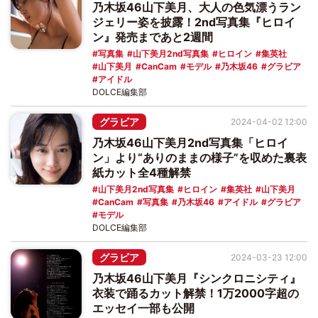
乃木坂46山下美月、大人の色気漂うラン
ジェリー姿を披露！2nd写真集『ヒロイ
ン』発売まであと2週間
写真集
山下美月2nd写真集
ヒロイン
集英社
山下美月
CanCam
モデル
乃木坂46
グラビア
アイドル
DOLCE編集部
グラビア
2024-04-02 12:00
乃木坂46山下美月2nd写真集「ヒロイ
ン」より“ありのままの様子”を収めた裏表
紙カット全4種解禁
山下美月2nd写真集
ヒロイン
集英社
山下美月
CanCam
写真集
乃木坂46
アイドル
グラビア
モデル
DOLCE編集部
グラビア
2024-03-23 12:00
乃木坂46山下美月『シンクロニシティ』
衣装で踊るカット解禁！1万2000字超の
エッセイ一部も公開