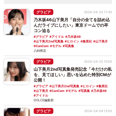
グラビア
2024-04-23 17:30
乃木坂46山下美月「自分の全てを詰め込
んだライブにしたい」東京ドームでの卒
コン迫る
グラビア
アイドル
乃木坂46
山下美月2nd写真集
ヒロイン
集英社
山下美月
CanCam
モデル
写真集
八峠商店
グラビア
2024-04-23 15:00
山下美月2nd写真集発売記念「今だけの私
を、見てほしい」思いを込めた特別CMが
公開！
グラビア
山下美月2nd写真集
ヒロイン
集英社
山下美月
CanCam
モデル
写真集
乃木坂46
アイドル
DOLCE編集部
グラビア
2024-04-09 12:00