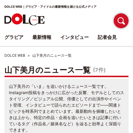
DOLCE WEB｜グラビア・アイドルの最新情報を届ける公式メディア
グラビア
最新情報
インタビュー
記者会見
DOLCE WEB
山下美月のニュース一覧
山下美月のニュース一覧
(7件)
山下美月の「いま」を追いかけるニュース一覧です。
Instagram投稿をきっかけに広がった反響、モデルとしてのス
タイリング／ビジュアル公開、俳優としての出演作やイベン
ト登壇、インタビューで語られたエピソードまで――関連ト
ピックを時系列でまとめています。最新動向を俯瞰したいと
きは上から、特定の作品・企画を追いたいときは記事に付い
ているタグ（作品名／媒体名など）を辿ると効率よく深掘り
できます。