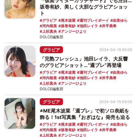
『仮面ライダーガッチャード』でも注目…
坂巻有紗、美しく大胆なグラビアショッ
ト
グラビア
尾木波菜
週刊プレイボーイ
由良ゆら
河内裕里
坂巻有紗
池田レイラ
井手美希
上杉真央
アンジーひより
DOLCE編集部
グラビア
2024-04-15 05:00
「完熟フレッシュ」池田レイラ、大反響
のグラビアショット…“週プレ”再登場
グラビア
尾木波菜
週刊プレイボーイ
由良ゆら
河内裕里
坂巻有紗
池田レイラ
井手美希
上杉真央
アンジーひより
DOLCE編集部
グラビア
2024-04-15 05:00
≠ME尾木波菜「週プレ」で初ソロ表紙を
飾る！1st写真集『おぎはな』発売も迫る
グラビア
尾木波菜
週刊プレイボーイ
由良ゆら
河内裕里
坂巻有紗
池田レイラ
井手美希
上杉真央
アンジーひより