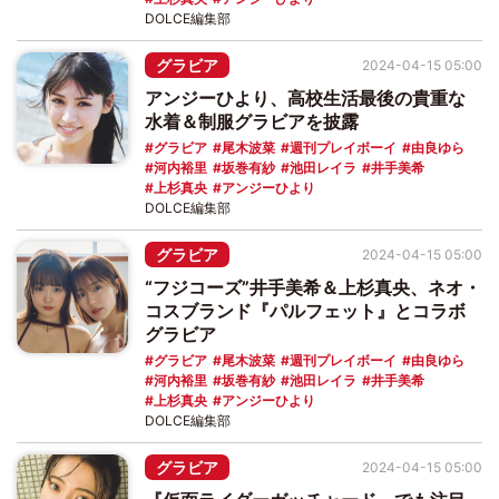
DOLCE編集部
グラビア
2024-04-15 05:00
アンジーひより、高校生活最後の貴重な
水着＆制服グラビアを披露
グラビア
尾木波菜
週刊プレイボーイ
由良ゆら
河内裕里
坂巻有紗
池田レイラ
井手美希
上杉真央
アンジーひより
DOLCE編集部
グラビア
2024-04-15 05:00
“フジコーズ”井手美希＆上杉真央、ネオ・
コスブランド『パルフェット』とコラボ
グラビア
グラビア
尾木波菜
週刊プレイボーイ
由良ゆら
河内裕里
坂巻有紗
池田レイラ
井手美希
上杉真央
アンジーひより
DOLCE編集部
グラビア
2024-04-15 05:00