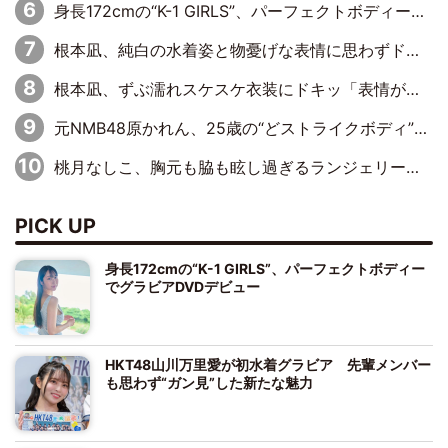
身長172cmの“K-1 GIRLS”、パーフェクトボディーでグラビアDVDデビュー
根本凪、純白の水着姿と物憂げな表情に思わずドキドキ…「ステキなお写真」「透明感がスゴい」
根本凪、ずぶ濡れスケスケ衣装にドキッ「表情が良過ぎる」「ねもちゃんの眼差しにドキドキが止まらない」
元NMB48原かれん、25歳の“どストライクボディ”をバリで解禁 169cmモデル体形で挑む初の本格グラビア
桃月なしこ、胸元も脇も眩し過ぎるランジェリー＆ビキニ姿を披露「なしこたそ最強」「セクシーでゴージャスで大きなボリューム」
PICK UP
身長172cmの“K-1 GIRLS”、パーフェクトボディー
でグラビアDVDデビュー
HKT48山川万里愛が初水着グラビア 先輩メンバー
も思わず“ガン見”した新たな魅力