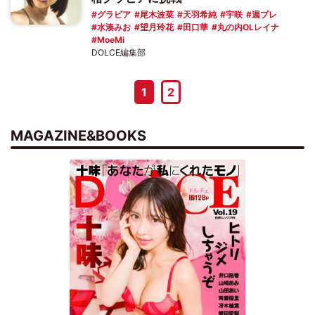
グラビア
尾木波菜
天羽希純
宇咲
週プレ
水湊みお
望月玲花
田口華
丸の内OLレイナ
MoeMi
DOLCE編集部
1
2
MAGAZINE&BOOKS