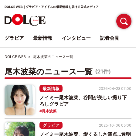
DOLCE WEB｜グラビア・アイドルの最新情報を届ける公式メディア
グラビア
最新情報
インタビュー
記者会見
DOLCE WEB
尾木波菜のニュース一覧
尾木波菜のニュース一覧
(21件)
最新情報
2026-04-28 07:00
ノイミー尾木波菜、谷間が美しい撮り下
ろしグラビア
尾木波菜
グラビア
2025-10-06 05:00
ノイミー尾木波菜、愛くるしさ満点…透明