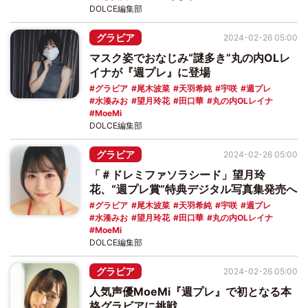
DOLCE編集部
グラビア
2024-02-26 05:00
マスク姿でおなじみ“謎多き”丸の内OLレ
イナが『週プレ』に登場
グラビア
尾木波菜
天羽希純
宇咲
週プレ
水湊みお
望月玲花
田口華
丸の内OLレイナ
MoeMi
DOLCE編集部
グラビア
2024-02-26 05:00
「＃ドレミファソラシード」望月玲
花、“週プレ賞”特典デジタル写真集発売へ
グラビア
尾木波菜
天羽希純
宇咲
週プレ
水湊みお
望月玲花
田口華
丸の内OLレイナ
MoeMi
DOLCE編集部
グラビア
2024-02-26 05:00
人気声優MoeMi『週プレ』で初となる本
格グラビアに挑戦