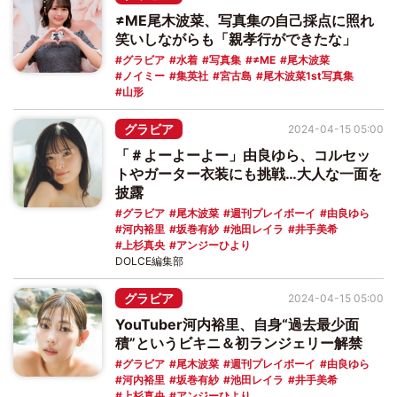
≠ME尾木波菜、写真集の自己採点に照れ
笑いしながらも「親孝行ができたな」
グラビア
水着
写真集
≠ME
尾木波菜
ノイミー
集英社
宮古島
尾木波菜1st写真集
山形
グラビア
2024-04-15 05:00
「＃よーよーよー」由良ゆら、コルセッ
トやガーター衣装にも挑戦…大人な一面を
披露
グラビア
尾木波菜
週刊プレイボーイ
由良ゆら
河内裕里
坂巻有紗
池田レイラ
井手美希
上杉真央
アンジーひより
DOLCE編集部
グラビア
2024-04-15 05:00
YouTuber河内裕里、自身“過去最少面
積”というビキニ＆初ランジェリー解禁
グラビア
尾木波菜
週刊プレイボーイ
由良ゆら
河内裕里
坂巻有紗
池田レイラ
井手美希
上杉真央
アンジーひより