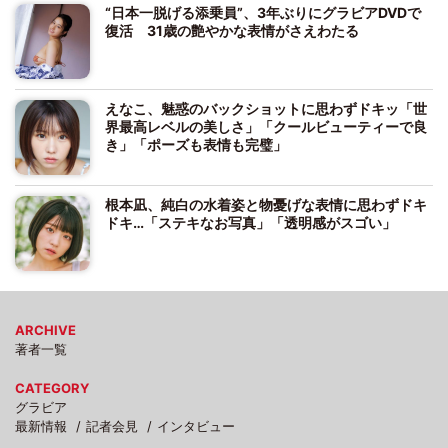
“日本一脱げる添乗員”、3年ぶりにグラビアDVDで
復活 31歳の艶やかな表情がさえわたる
えなこ、魅惑のバックショットに思わずドキッ「世
界最高レベルの美しさ」「クールビューティーで良
き」「ポーズも表情も完璧」
根本凪、純白の水着姿と物憂げな表情に思わずドキ
ドキ…「ステキなお写真」「透明感がスゴい」
ARCHIVE
著者一覧
CATEGORY
グラビア
最新情報
記者会見
インタビュー