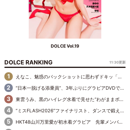
DOLCE Vol.19
DOLCE RANKING
11:30更新
えなこ、魅惑のバックショットに思わずドキッ「世界最高レベルの美しさ」「クールビューティーで良き」「ポーズも表情も完璧」
“日本一脱げる添乗員”、3年ぶりにグラビアDVDで復活 31歳の艶やかな表情がさえわたる
東雲うみ、黒のハイレグ水着で見せた“わがままボディ”がたまらない「うみちゃんカワイイ」「全てがステキな女神さま」「魅力的です」
“ミスFLASH2026”ファイナリスト、ダンスで鍛え上げた健康的な美ボディー披露
HKT48山川万里愛が初水着グラビア 先輩メンバーも思わず“ガン見”した新たな魅力