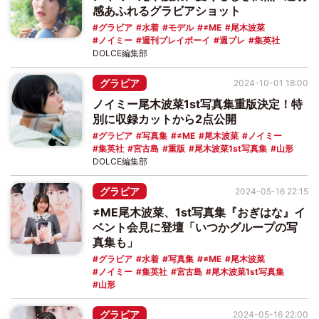
感あふれるグラビアショット
グラビア
水着
モデル
≠ME
尾木波菜
ノイミー
週刊プレイボーイ
週プレ
集英社
DOLCE編集部
グラビア
2024-10-01 18:00
ノイミー尾木波菜1st写真集重版決定！特
別に収録カットから2点公開
グラビア
写真集
≠ME
尾木波菜
ノイミー
集英社
宮古島
重版
尾木波菜1st写真集
山形
DOLCE編集部
グラビア
2024-05-16 22:15
≠ME尾木波菜、1st写真集『おぎはな』イ
ベント会見に登壇「いつかグループの写
真集も」
グラビア
水着
写真集
≠ME
尾木波菜
ノイミー
集英社
宮古島
尾木波菜1st写真集
山形
グラビア
2024-05-16 22:00