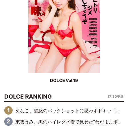
DOLCE Vol.19
DOLCE RANKING
17:30更新
えなこ、魅惑のバックショットに思わずドキッ「世界最高レベルの美しさ」「クールビューティーで良き」「ポーズも表情も完璧」
東雲うみ、黒のハイレグ水着で見せた“わがままボディ”がたまらない「うみちゃんカワイイ」「全てがステキな女神さま」「魅力的です」