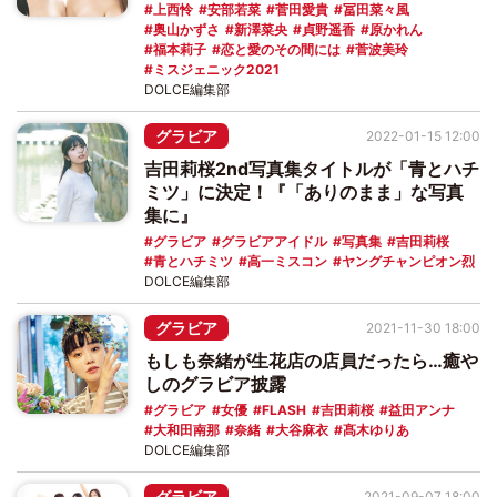
上西怜
安部若菜
菅田愛貴
冨田菜々風
奥山かずさ
新澤菜央
貞野遥香
原かれん
福本莉子
恋と愛のその間には
菅波美玲
ミスジェニック2021
DOLCE編集部
グラビア
2022-01-15 12:00
吉田莉桜2nd写真集タイトルが「青とハチ
ミツ」に決定！『「ありのまま」な写真
集に』
グラビア
グラビアアイドル
写真集
吉田莉桜
青とハチミツ
高一ミスコン
ヤングチャンピオン烈
DOLCE編集部
グラビア
2021-11-30 18:00
もしも奈緒が生花店の店員だったら…癒や
しのグラビア披露
グラビア
女優
FLASH
吉田莉桜
益田アンナ
大和田南那
奈緒
大谷麻衣
髙木ゆりあ
DOLCE編集部
グラビア
2021-09-07 18:00