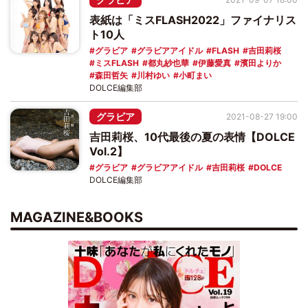
表紙は「ミスFLASH2022」ファイナリス
ト10人
グラビア
グラビアアイドル
FLASH
吉田莉桜
ミスFLASH
都丸紗也華
伊藤愛真
濱田よりか
森田哲矢
川村ゆい
小町まい
DOLCE編集部
グラビア
2021-08-27 19:00
吉田莉桜、10代最後の夏の表情【DOLCE
Vol.2】
グラビア
グラビアアイドル
吉田莉桜
DOLCE
DOLCE編集部
MAGAZINE&BOOKS