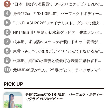
“日本一脱げる添乗員”、3年ぶりにグラビアDVDで復活 31歳の艶やかな表情がさえわたる
身長172cmの“K-1 GIRLS”、パーフェクトボディーでグラビアDVDデビュー
“ミスFLASH2026”ファイナリスト、ダンスで鍛え上げた健康的な美ボディー披露
HKT48山川万里愛が初水着グラビア 先輩メンバーも思わず“ガン見”した新たな魅力
根本凪、ずぶ濡れスケスケ衣装にドキッ「表情が良過ぎる」「ねもちゃんの眼差しにドキドキが止まらない」
東雲うみ、“わがままボディ”と“とんでもない衣装”で誘惑「パーフェクトなスタイル」「くびれがステキ」「やみつきになるボディ」
根本凪、純白の水着姿と物憂げな表情に思わずドキドキ…「ステキなお写真」「透明感がスゴい」
元NMB48原かれん、25歳の“どストライクボディ”をバリで解禁 169cmモデル体形で挑む初の本格グラビア
PICK UP
身長172cmの“K-1 GIRLS”、パーフェクトボディー
でグラビアDVDデビュー