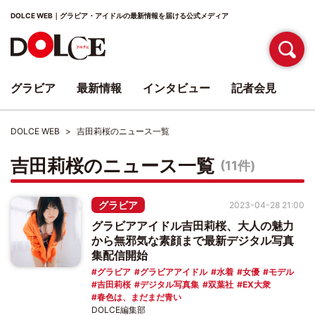
DOLCE WEB｜グラビア・アイドルの最新情報を届ける公式メディア
グラビア
最新情報
インタビュー
記者会見
DOLCE WEB
吉田莉桜のニュース一覧
吉田莉桜のニュース一覧
(11件)
グラビア
2023-04-28 21:00
グラビアアイドル吉田莉桜、大人の魅力
から無邪気な素顔まで最新デジタル写真
集配信開始
グラビア
グラビアアイドル
水着
女優
モデル
吉田莉桜
デジタル写真集
双葉社
EX大衆
春色は、まだまだ青い
DOLCE編集部