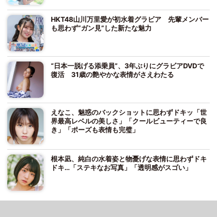
HKT48山川万里愛が初水着グラビア 先輩メンバー
も思わず“ガン見”した新たな魅力
“日本一脱げる添乗員”、3年ぶりにグラビアDVDで
復活 31歳の艶やかな表情がさえわたる
えなこ、魅惑のバックショットに思わずドキッ「世
界最高レベルの美しさ」「クールビューティーで良
き」「ポーズも表情も完璧」
根本凪、純白の水着姿と物憂げな表情に思わずドキ
ドキ…「ステキなお写真」「透明感がスゴい」