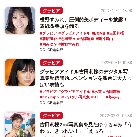
グラビア
2022-12-22 18:00
横野すみれ、圧倒的美ボディーを披露！
表紙＆巻頭を飾る
グラビア
グラビアアイドル
BOMB
吉田莉桜
蓼沼優衣
志田音々
吉澤遥奈
新谷真由
南みゆか
横野すみれ
DOLCE編集部
グラビア
2022-09-16 10:30
グラビアアイドル吉田莉桜のデジタル写
真集配信開始…ペンションを舞台に大人っ
ぽい表情も
グラビア
グラビアアイドル
水着
吉田莉桜
blt graph.
デジタル写真集
B.L.T.
冬の花。
DOLCE編集部
グラビア
2022-02-21 05:30
吉田莉桜2nd写真集を見たゆうちゃみ「う
わっ、きっれい！」「えっろ！」