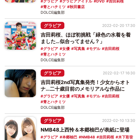
グラビア
グラビアアイドル
DVD
吉田莉桜
青とハチミツ
秋田書店
DOLCE編集部
グラビア
2022-02-20 17:30
吉田莉桜、ほぼ初挑戦「緑色の水着を着
ました…似合ってません？」
グラビア
女優
写真集
モデル
吉田莉桜
青とハチミツ
DOLCE編集部
グラビア
2022-02-17 16:30
吉田莉桜2nd写真集発売！少女からオト
ナ…二十歳目前のメモリアルな作品に
グラビア
女優
写真集
モデル
吉田莉桜
青とハチミツ
DOLCE編集部
グラビア
2022-02-10 13:30
NMB48上西怜＆本郷柚巴が表紙に登場
グラビア
本郷柚巴
NMB48
吉田莉桜
木下彩音