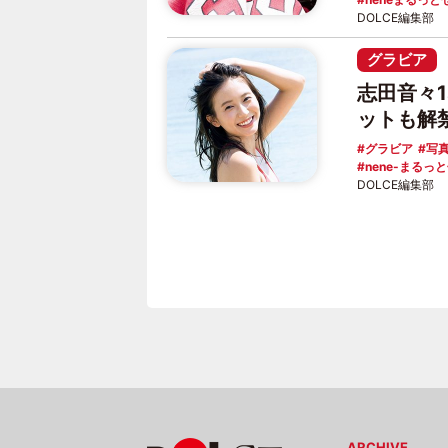
DOLCE編集部
グラビア
志田音々
ットも解
グラビア
写
nene-まるっ
DOLCE編集部
ARCHIVE