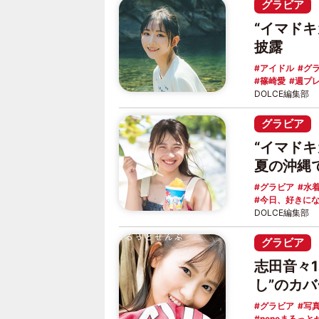
グラビア
“イマド
披露
アイドル
グ
篠崎愛
週プ
DOLCE編集部
グラビア
“イマドキ
夏の沖縄
グラビア
水
今日、好きに
DOLCE編集部
グラビア
志田音々
し”のカ
グラビア
写
neneまるっと