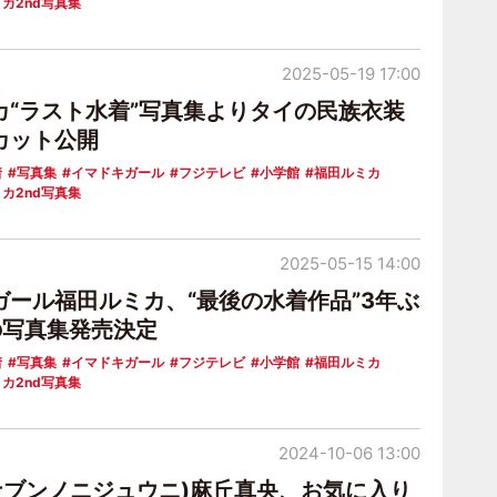
カ2nd写真集
2025-05-19 17:00
カ“ラスト水着”写真集よりタイの民族衣装
カット公開
着
写真集
イマドキガール
フジテレビ
小学館
福田ルミカ
カ2nd写真集
2025-05-15 14:00
ガール福田ルミカ、“最後の水着作品”3年ぶ
の写真集発売決定
着
写真集
イマドキガール
フジテレビ
小学館
福田ルミカ
カ2nd写真集
2024-10-06 13:00
ナナブンノニジュウニ)麻丘真央、お気に入り