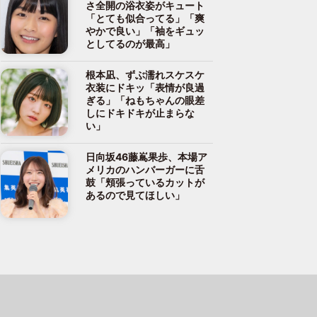
さ全開の浴衣姿がキュート
「とても似合ってる」「爽
やかで良い」「袖をギュッ
としてるのが最高」
根本凪、ずぶ濡れスケスケ
衣装にドキッ「表情が良過
ぎる」「ねもちゃんの眼差
しにドキドキが止まらな
い」
日向坂46藤嶌果歩、本場ア
メリカのハンバーガーに舌
鼓「頬張っているカットが
あるので見てほしい」