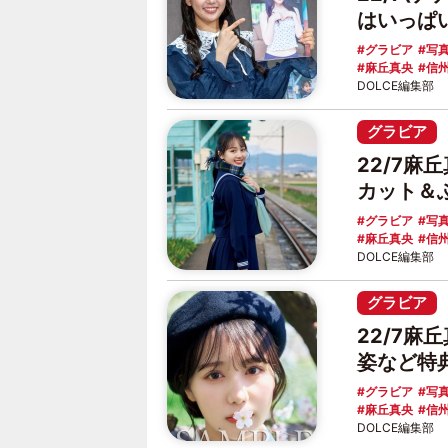
はいっぱ
グラビア
写
麻丘真央
信
DOLCE編集部
グラビア
22/7麻
カット＆
グラビア
写
麻丘真央
信
DOLCE編集部
グラビア
22/7麻
姿など特
グラビア
写
麻丘真央
信
DOLCE編集部