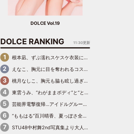
DOLCE Vol.19
DOLCE RANKING
11:30更新
根本凪、ずぶ濡れスケスケ衣装にドキッ「表情が良過ぎる」「ねもちゃんの眼差しにドキドキが止まらない」
えなこ、胸元に目を奪われるコスプレ水着姿で魅了「群を抜く美しさと華やかさ」「えなこりんの千咲は破壊力がスゴい」
桃月なしこ、胸元も脇も眩し過ぎるランジェリー＆ビキニ姿を披露「なしこたそ最強」「セクシーでゴージャスで大きなボリューム」
東雲うみ、“わがままボディ”と“とんでもない衣装”で誘惑「パーフェクトなスタイル」「くびれがステキ」「やみつきになるボディ」
芸能界電撃復帰…アイドルグループに新たに加入
“ももはる”百川晴香、夏っぽさ全開の浴衣姿がキュート「とても似合ってる」「爽やかで良い」「袖をギュッとしてるのが最高」
STU48中村舞2nd写真集より大人の魅力にさらに磨きがかかった新先行カット到着