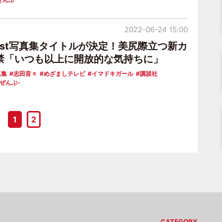
2022-06-24 15:00
1st写真集タイトルが決定！美尻際立つ新カ
禁「いつも以上に開放的な気持ちに」
真集
志田音々
めざましテレビ
イマドキガール
講談社
とぜんぶ-
1
2
CATEGORY