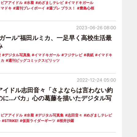
ラビアアイドル
水着
めざましテレビ
イマドキガール
イマドキ
週刊プレイボーイ
週プレ プラス！
豊島心桜
2023-06-26 08:00
キガール”福田ルミカ、一足早く高校生活最
み
優
デジタル写真集
イマドキガール
フジテレビ
表紙
イマドキ
ミカ
週刊ビッグコミックスピリッツ
2022-12-24 05:00
アイドル志田音々「さよならは言わない約
のに…バカ」心の葛藤を描いたデジタル写
ラビアアイドル
水着
デジタル写真集
志田音々
めざましテレビ
ル
STRiKE!
仮面ライダーギーツ
桜井沙羅