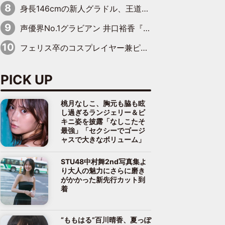
身長146cmの新人グラドル、王道ビーチからプールサイドそしてゴールドビキニまで…DVDデビュー作で躍動
声優界No.1グラビアン 井口裕香『FLASH』表紙＆巻頭を飾る
フェリス卒のコスプレイヤー兼ピアニスト、まばゆいばかりのグラビアショット
PICK UP
桃月なしこ、胸元も脇も眩
し過ぎるランジェリー＆ビ
キニ姿を披露「なしこたそ
最強」「セクシーでゴージ
ャスで大きなボリューム」
STU48中村舞2nd写真集よ
り大人の魅力にさらに磨き
がかかった新先行カット到
着
“ももはる”百川晴香、夏っぽ