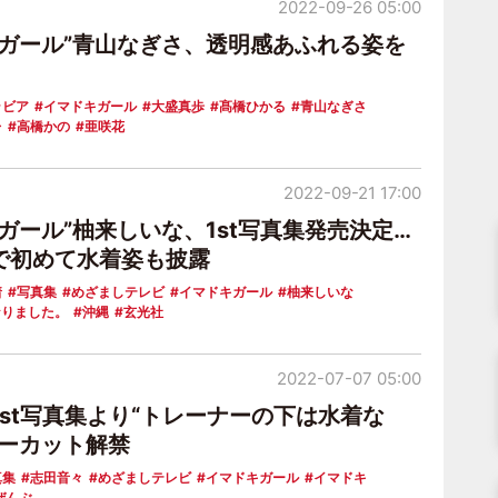
2022-09-26 05:00
キガール”青山なぎさ、透明感あふれる姿を
ラビア
イマドキガール
大盛真歩
髙橋ひかる
青山なぎさ
レ
高橋かの
亜咲花
2022-09-21 17:00
ガール”柚来しいな、1st写真集発売決定…
で初めて水着姿も披露
着
写真集
めざましテレビ
イマドキガール
柚来しいな
なりました。
沖縄
玄光社
2022-07-07 05:00
1st写真集より“トレーナーの下は水着な
バーカット解禁
真集
志田音々
めざましテレビ
イマドキガール
イマドキ
ぜんぶ