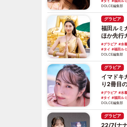
タイ
福田ルミ
DOLCE編集部
グラビア
福田ルミ
ほか先行
グラビア
水
タイ
福田ルミ
DOLCE編集部
グラビア
イマドキ
り2冊目
グラビア
水
タイ
福田ルミ
DOLCE編集部
グラビア
22/7(