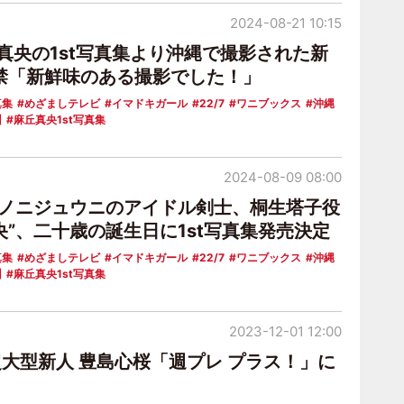
2024-08-21 10:15
丘真央の1st写真集より沖縄で撮影された新
禁「新鮮味のある撮影でした！」
真集
めざましテレビ
イマドキガール
22/7
ワニブックス
沖縄
州
麻丘真央1st写真集
2024-08-09 08:00
ンノニジュウニのアイドル剣士、桐生塔子役
央”、二十歳の誕生日に1st写真集発売決定
真集
めざましテレビ
イマドキガール
22/7
ワニブックス
沖縄
州
麻丘真央1st写真集
2023-12-01 12:00
超大型新人 豊島心桜「週プレ プラス！」に