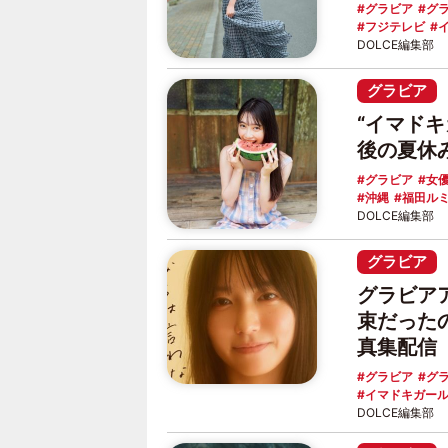
グラビア
グ
フジテレビ
DOLCE編集部
グラビア
“イマド
後の夏休
グラビア
女
沖縄
福田ル
DOLCE編集部
グラビア
グラビア
束だった
真集配信
グラビア
グ
イマドキガー
DOLCE編集部