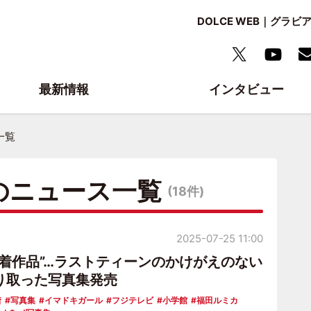
DOLCE WEB｜グ
最新情報
インタビュー
一覧
のニュース一覧
(18件)
2025-07-25 11:00
水着作品”…ラストティーンのかけがえのない
り取った写真集発売
着
写真集
イマドキガール
フジテレビ
小学館
福田ルミカ