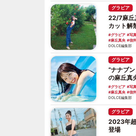
グラビア
22/7麻
カット解
グラビア
写
麻丘真央
信
DOLCE編集部
グラビア
“ナナブ
の麻丘真
グラビア
写
麻丘真央
信
DOLCE編集部
グラビア
2023年
登場