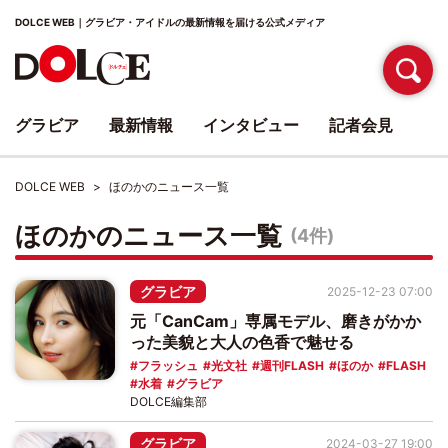
DOLCE WEB｜グラビア・アイドルの最新情報を届ける公式メディア
グラビア
最新情報
インタビュー
記者会見
DOLCE WEB
ほのかのニュース一覧
ほのかのニュース一覧
(4件)
グラビア
2025-12-23 07:00
元「CanCam」専属モデル、磨きがかか
った美貌と大人の色香で魅せる
フラッシュ
光文社
週刊FLASH
ほのか
FLASH
水着
グラビア
DOLCE編集部
グラビア
2024-03-27 19:00