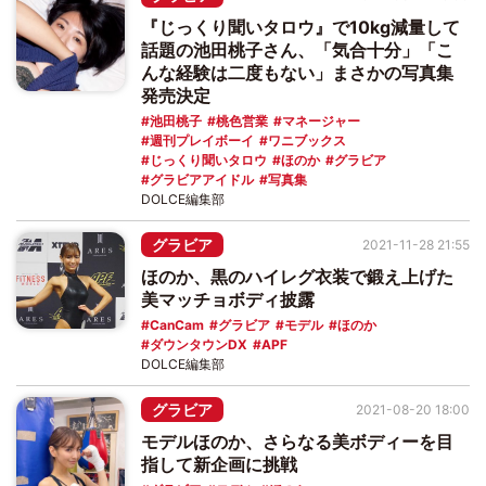
『じっくり聞いタロウ』で10kg減量して
話題の池田桃子さん、「気合十分」「こ
んな経験は二度もない」まさかの写真集
発売決定
池田桃子
桃色営業
マネージャー
週刊プレイボーイ
ワニブックス
じっくり聞いタロウ
ほのか
グラビア
グラビアアイドル
写真集
DOLCE編集部
グラビア
2021-11-28 21:55
ほのか、黒のハイレグ衣装で鍛え上げた
美マッチョボディ披露
CanCam
グラビア
モデル
ほのか
ダウンタウンDX
APF
DOLCE編集部
グラビア
2021-08-20 18:00
モデルほのか、さらなる美ボディーを目
指して新企画に挑戦