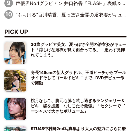
声優界No.1グラビアン 井口裕香『FLASH』表紙＆巻頭を飾る
“ももはる”百川晴香、夏っぽさ全開の浴衣姿がキュート「とても似合ってる」「爽やかで良い」「袖をギュッとしてるのが最高」
PICK UP
30歳グラビア美女、夏っぽさ全開の浴衣姿がキュー
ト「涼しげな浴衣が良く似合ってる」「思わず見惚
れてしまう」
身長146cmの新人グラドル、王道ビーチからプール
サイドそしてゴールドビキニまで…DVDデビュー作
で躍動
桃月なしこ、胸元も脇も眩し過ぎるランジェリー＆
ビキニ姿を披露「なしこたそ最強」「セクシーでゴ
ージャスで大きなボリューム」
STU48中村舞2nd写真集より大人の魅力にさらに磨