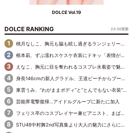
DOLCE Vol.19
DOLCE RANKING
23:30更新
桃月なしこ、胸元も脇も眩し過ぎるランジェリー＆ビキニ姿を披露「なしこたそ最強」「セクシーでゴージャスで大きなボリューム」
根本凪、ずぶ濡れスケスケ衣装にドキッ「表情が良過ぎる」「ねもちゃんの眼差しにドキドキが止まらない」
えなこ、胸元に目を奪われるコスプレ水着姿で魅了「群を抜く美しさと華やかさ」「えなこりんの千咲は破壊力がスゴい」
身長146cmの新人グラドル、王道ビーチからプールサイドそしてゴールドビキニまで…DVDデビュー作で躍動
東雲うみ、“わがままボディ”と“とんでもない衣装”で誘惑「パーフェクトなスタイル」「くびれがステキ」「やみつきになるボディ」
芸能界電撃復帰…アイドルグループに新たに加入
フェリス卒のコスプレイヤー兼ピアニスト、まばゆいばかりのグラビアショット
STU48中村舞2nd写真集より大人の魅力にさらに磨きがかかった新先行カット到着