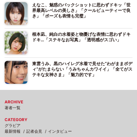
えなこ、魅惑のバックショットに思わずドキッ「世
界最高レベルの美しさ」「クールビューティーで良
き」「ポーズも表情も完璧」
根本凪、純白の水着姿と物憂げな表情に思わずドキ
ドキ…「ステキなお写真」「透明感がスゴい」
東雲うみ、黒のハイレグ水着で見せた“わがままボデ
ィ”がたまらない「うみちゃんカワイイ」「全てがス
テキな女神さま」「魅力的です」
ARCHIVE
著者一覧
CATEGORY
グラビア
最新情報
記者会見
インタビュー