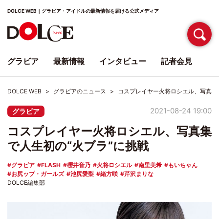
DOLCE WEB｜グラビア・アイドルの最新情報を届ける公式メディア
グラビア
最新情報
インタビュー
記者会見
DOLCE WEB
グラビアのニュース
コスプレイヤー火将ロシエル、写真集
2021-08-24 19:00
グラビア
コスプレイヤー火将ロシエル、写真集
で人生初の“火ブラ”に挑戦
グラビア
FLASH
櫻井音乃
火将ロシエル
南里美希
もいちゃん
お尻ップ・ガールズ
池尻愛梨
緒方咲
芹沢まりな
DOLCE編集部