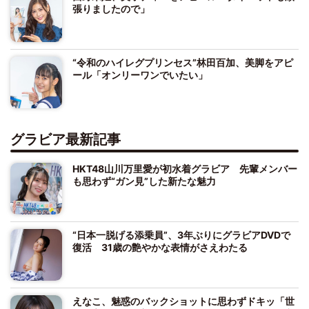
張りましたので」
“令和のハイレグプリンセス”林田百加、美脚をアピ
ール「オンリーワンでいたい」
グラビア最新記事
HKT48山川万里愛が初水着グラビア 先輩メンバー
も思わず“ガン見”した新たな魅力
“日本一脱げる添乗員”、3年ぶりにグラビアDVDで
復活 31歳の艶やかな表情がさえわたる
えなこ、魅惑のバックショットに思わずドキッ「世