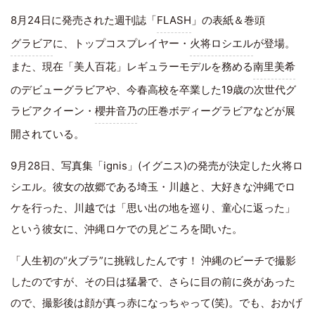
8月24日に発売された週刊誌「
FLASH
」の表紙＆巻頭
グラビア
に、トップコスプレイヤー・
火将ロシエル
が登場。
また、現在「美人百花」レギュラーモデルを務める
南里美希
のデビューグラビアや、今春高校を卒業した19歳の次世代グ
ラビアクイーン・
櫻井音乃
の圧巻ボディーグラビアなどが展
開されている。
9月28日、写真集「ignis」(イグニス)の発売が決定した火将ロ
シエル。彼女の故郷である埼玉・川越と、大好きな沖縄でロ
ケを行った、川越では「思い出の地を巡り、童心に返った」
という彼女に、沖縄ロケでの見どころを聞いた。
「人生初の“火ブラ”に挑戦したんです！ 沖縄のビーチで撮影
したのですが、その日は猛暑で、さらに目の前に炎があった
ので、撮影後は顔が真っ赤になっちゃって(笑)。でも、おかげ