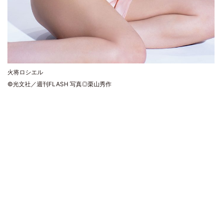
火将ロシエル
©光文社／週刊FLASH 写真◎栗山秀作