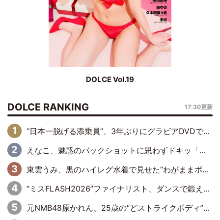
DOLCE Vol.19
DOLCE RANKING
17:30更新
“日本一脱げる添乗員”、3年ぶりにグラビアDVDで復活 31歳の艶やかな表情がさえわたる
えなこ、魅惑のバックショットに思わずドキッ「世界最高レベルの美しさ」「クールビューティーで良き」「ポーズも表情も完璧」
東雲うみ、黒のハイレグ水着で見せた“わがままボディ”がたまらない「うみちゃんカワイイ」「全てがステキな女神さま」「魅力的です」
“ミスFLASH2026”ファイナリスト、ダンスで鍛え上げた健康的な美ボディー披露
元NMB48原かれん、25歳の“どストライクボディ”をバリで解禁 169cmモデル体形で挑む初の本格グラビア