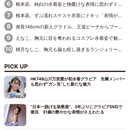
根本凪、純白の水着姿と物憂げな表情に思わずドキドキ…「ステキなお写真」「透明感がスゴい」
根本凪、ずぶ濡れスケスケ衣装にドキッ「表情が良過ぎる」「ねもちゃんの眼差しにドキドキが止まらない」
身長146cmの新人グラドル、王道ビーチからプールサイドそしてゴールドビキニまで…DVDデビュー作で躍動
えなこ、胸元に目を奪われるコスプレ水着姿で魅了「群を抜く美しさと華やかさ」「えなこりんの千咲は破壊力がスゴい」
桃月なしこ、胸元も脇も眩し過ぎるランジェリー＆ビキニ姿を披露「なしこたそ最強」「セクシーでゴージャスで大きなボリューム」
PICK UP
HKT48山川万里愛が初水着グラビア 先輩メンバー
も思わず“ガン見”した新たな魅力
“日本一脱げる添乗員”、3年ぶりにグラビアDVDで
復活 31歳の艶やかな表情がさえわたる