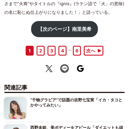
さまで“火将”やタイトルの『ignis』(ラテン語で「火」の意味)
の名に恥じぬ仕上がりになりました！」と語っている。
【次のページ】南里美希
…
1
2
3
4
6
次へ
関連記事
“干物グラビア”で話題の吉野七宝実「イカ・タコと
かやってみたい」
西野未姫、美ボディーをアピール「ダイエットも頑