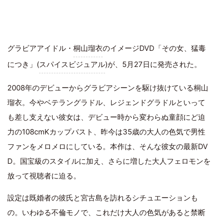
グラビアアイドル・
桐山瑠衣
のイメージDVD「その女、猛毒
につき」(
スパイスビジュアル
)が、5月27日に発売された。
2008年のデビューからグラビアシーンを駆け抜けている桐山
瑠衣。今やベテラングラドル、レジェンドグラドルといって
も差し支えない彼女は、デビュー時から変わらぬ童顔にど迫
力の108cmKカップバスト、昨今は35歳の大人の色気で男性
ファンをメロメロにしている。本作は、そんな彼女の最新DV
D。国宝級のスタイルに加え、さらに増した大人フェロモンを
放って視聴者に迫る。
設定は既婚者の彼氏と宮古島を訪れるシチュエーションも
の。いわゆる不倫モノで、これだけ大人の色気があると禁断