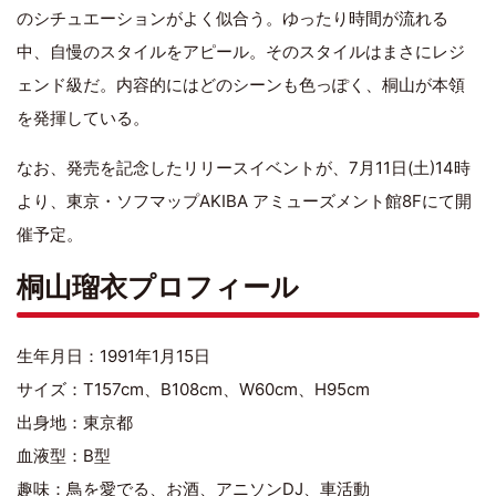
のシチュエーションがよく似合う。ゆったり時間が流れる
中、自慢のスタイルをアピール。そのスタイルはまさにレジ
ェンド級だ。内容的にはどのシーンも色っぽく、桐山が本領
を発揮している。
なお、発売を記念したリリースイベントが、7月11日(土)14時
より、東京・ソフマップAKIBA アミューズメント館8Fにて開
催予定。
桐山瑠衣プロフィール
生年月日：1991年1月15日
サイズ：T157cm、B108cm、W60cm、H95cm
出身地：東京都
血液型：B型
趣味：鳥を愛でる、お酒、アニソンDJ、車活動