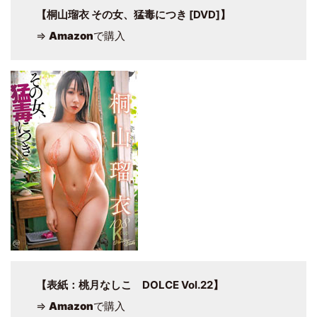
【桐山瑠衣 その女、猛毒につき [DVD]】
⇒
Amazon
で購入
【表紙：桃月なしこ DOLCE Vol.22】
⇒
Amazon
で購入