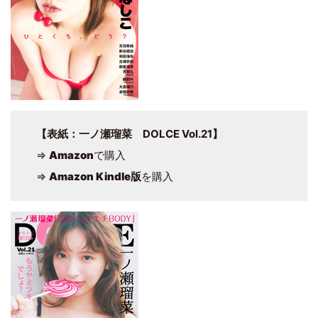
【表紙：一ノ瀬瑠菜 DOLCE Vol.21】
⇒
Amazon
で購入
⇒
Amazon Kindle版
を購入