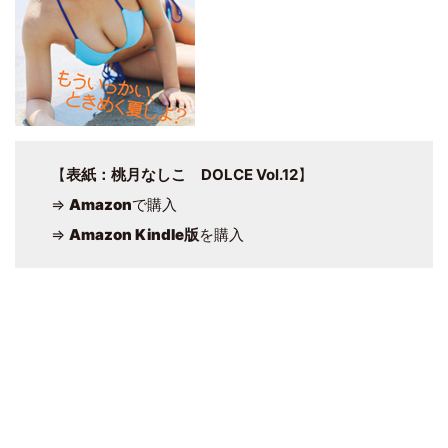
【
表紙：桃月なしこ DOLCE Vol.12
】
⇒
Amazon
で購入
⇒
Amazon Kindle版
を購入