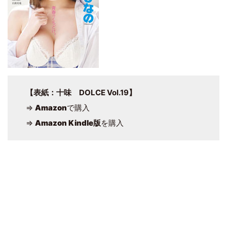
【表紙：十味 DOLCE Vol.19】
⇒
Amazon
で購入
⇒
Amazon Kindle版
を購入