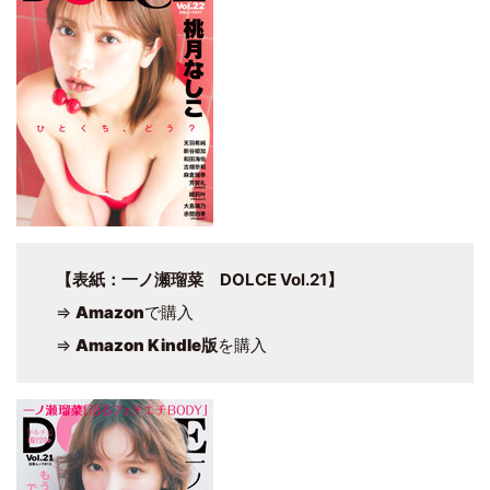
【表紙：一ノ瀬瑠菜 DOLCE Vol.21】
⇒
Amazon
で購入
⇒
Amazon Kindle版
を購入