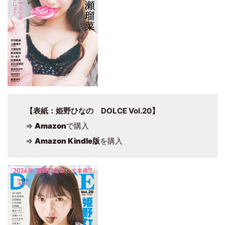
【表紙：姫野ひなの DOLCE Vol.20】
⇒
Amazon
で購入
⇒
Amazon Kindle版
を購入