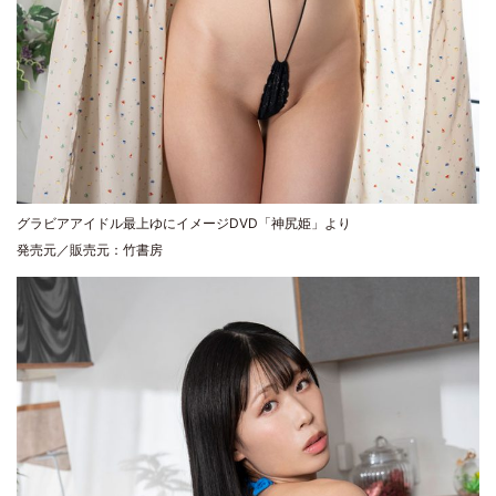
グラビアアイドル最上ゆにイメージDVD「神尻姫」より
発売元／販売元：竹書房