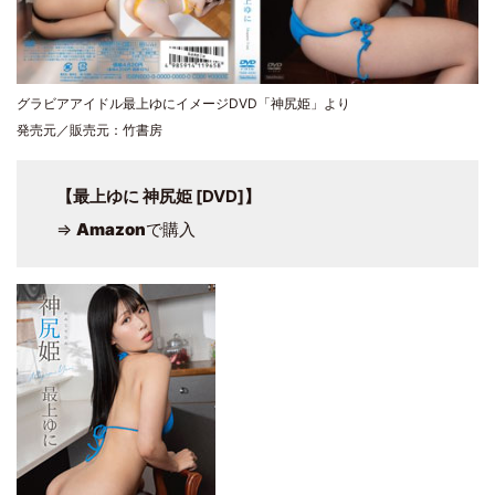
グラビアアイドル最上ゆにイメージDVD「神尻姫」より
発売元／販売元：竹書房
【最上ゆに 神尻姫 [DVD]】
⇒
Amazon
で購入