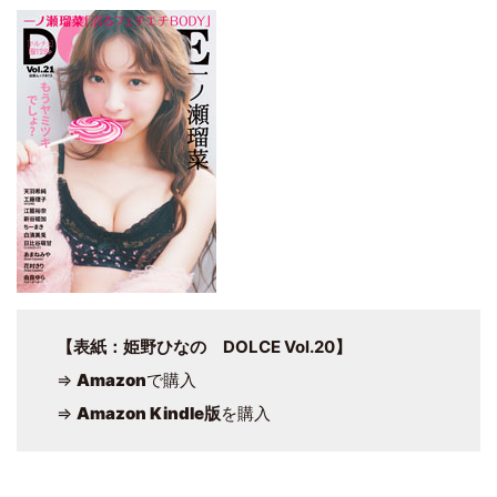
【表紙：姫野ひなの DOLCE Vol.20】
⇒
Amazon
で購入
⇒
Amazon Kindle版
を購入