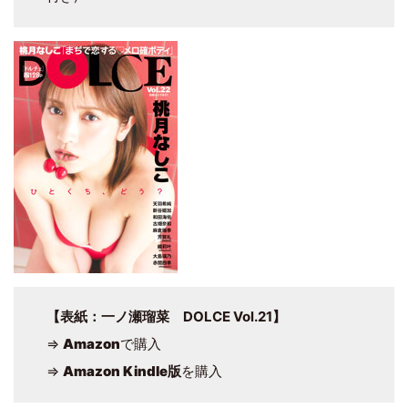
【表紙：一ノ瀬瑠菜 DOLCE Vol.21】
⇒
Amazon
で購入
⇒
Amazon Kindle版
を購入