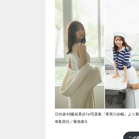
日向坂46藤嶌果歩1st写真集『果実の歩幅』より
©集英社／菊地泰久
この