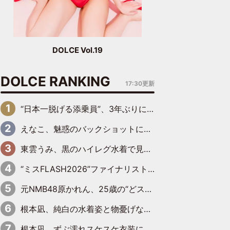
DOLCE Vol.19
DOLCE RANKING
17:30更新
“日本一脱げる添乗員”、3年ぶりにグラビアDVDで復活 31歳の艶やかな表情がさえわたる
えなこ、魅惑のバックショットに思わずドキッ「世界最高レベルの美しさ」「クールビューティーで良き」「ポーズも表情も完璧」
東雲うみ、黒のハイレグ水着で見せた“わがままボディ”がたまらない「うみちゃんカワイイ」「全てがステキな女神さま」「魅力的です」
“ミスFLASH2026”ファイナリスト、ダンスで鍛え上げた健康的な美ボディー披露
元NMB48原かれん、25歳の“どストライクボディ”をバリで解禁 169cmモデル体形で挑む初の本格グラビア
根本凪、純白の水着姿と物憂げな表情に思わずドキドキ…「ステキなお写真」「透明感がスゴい」
根本凪、ずぶ濡れスケスケ衣装にドキッ「表情が良過ぎる」「ねもちゃんの眼差しにドキドキが止まらない」