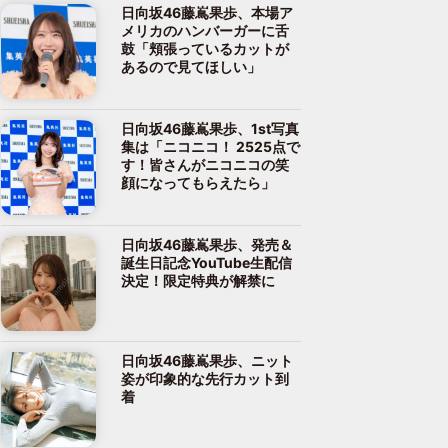
日向坂46藤嶌果歩、本場ア
メリカのハンバーガーに舌
鼓「頬張っているカットが
あるので見てほしい」
日向坂46藤嶌果歩、1st写真
集は「ニコニコ！ 2525点で
す！皆さんがニコニコの笑
顔になってもらえたら」
日向坂46藤嶌果歩、発売＆
誕生日記念YouTube生配信
決定！限定特典が解禁に
日向坂46藤嶌果歩、ニット
姿が印象的な先行カット到
着