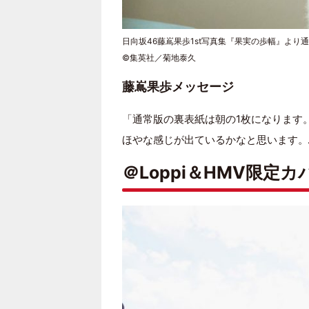
日向坂46藤嶌果歩1st写真集『果実の歩幅』より
©集英社／菊地泰久
藤嶌果歩メッセージ
「通常版の裏表紙は朝の1枚になります
ほやな感じが出ているかなと思います。
＠Loppi＆HMV限定