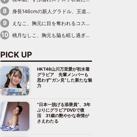
身長146cmの新人グラドル、王道ビーチからプールサイドそしてゴールドビキニまで…DVDデビュー作で躍動
えなこ、胸元に目を奪われるコスプレ水着姿で魅了「群を抜く美しさと華やかさ」「えなこりんの千咲は破壊力がスゴい」
桃月なしこ、胸元も脇も眩し過ぎるランジェリー＆ビキニ姿を披露「なしこたそ最強」「セクシーでゴージャスで大きなボリューム」
PICK UP
HKT48山川万里愛が初水着
グラビア 先輩メンバーも
思わず“ガン見”した新たな魅
力
“日本一脱げる添乗員”、3年
ぶりにグラビアDVDで復
活 31歳の艶やかな表情が
さえわたる