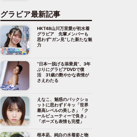
グラビア最新記事
HKT48山川万里愛が初水着
グラビア 先輩メンバーも
思わず“ガン見”した新たな魅
力
“日本一脱げる添乗員”、3年
ぶりにグラビアDVDで復
活 31歳の艶やかな表情が
さえわたる
えなこ、魅惑のバックショ
ットに思わずドキッ「世界
最高レベルの美しさ」「ク
ールビューティーで良き」
「ポーズも表情も完璧」
根本凪、純白の水着姿と物