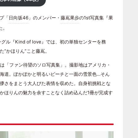
ープ「
日向坂46
」のメンバー・
藤嶌果歩
の1st写真集『果
た。
ングル『Kind of love』では、初の単独センターを務
た“かほりん”こと藤嶌。
戦は「ファン待望のソロ写真集」。撮影地はアメリカ・
海道。ぽかぽかと明るいビーチと一面の雪景色…そん
儚さをまとう大人びた表情を収めた。自身初挑戦とな
かほりんの魅力を余すことなく詰め込んだ1冊が完成す