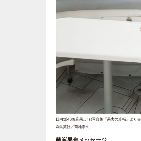
日向坂46藤嶌果歩1st写真集『果実の歩幅』より＠
©集英社／菊地泰久
藤嶌果歩メッセージ