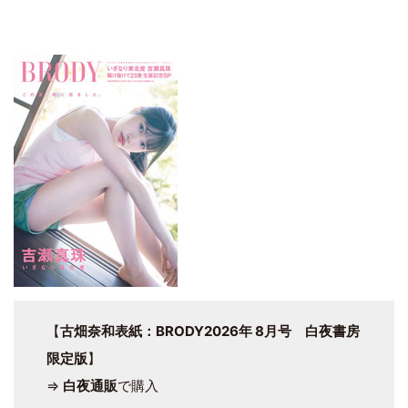
【
古畑奈和表紙：BRODY2026年 8月号 白夜書房
限定版
】
⇒
白夜通販
で購入