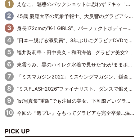
えなこ、魅惑のバックショットに思わずドキッ「世界最高レベルの美しさ」「クールビューティーで良き」「ポーズも表情も完璧」
45歳 慶應大卒の気象予報士、大反響のグラビアショット
身長172cmの“K-1 GIRLS”、パーフェクトボディーでグラビアDVDデビュー
“日本一脱げる添乗員”、3年ぶりにグラビアDVDで復活 31歳の艶やかな表情がさえわたる
福井梨莉華・田中美久・和田海佑…グラビア美女20人が勢ぞろい
東雲うみ、黒のハイレグ水着で見せた“わがままボディ”がたまらない「うみちゃんカワイイ」「全てがステキな女神さま」「魅力的です」
「ミスマガジン2022」ミスヤングマガジン、鎌倉の古民家でしっとりグラビア
“ミスFLASH2026”ファイナリスト、ダンスで鍛え上げた健康的な美ボディー披露
1st写真集“重版”でも注目の美女、下乳際どいグラビアショット
今回の『週プレ』をもってグラビアを完全卒業…温泉旅館を舞台に13年間の集大成グラビア
PICK UP