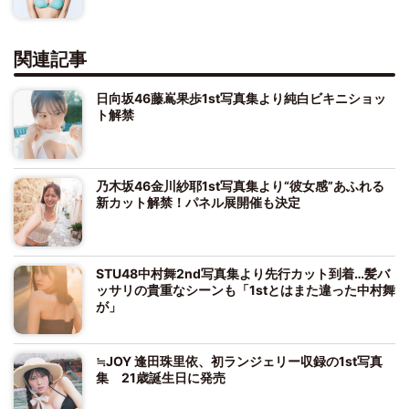
関連記事
日向坂46藤嶌果歩1st写真集より純白ビキニショッ
ト解禁
乃木坂46金川紗耶1st写真集より“彼女感”あふれる
新カット解禁！パネル展開催も決定
STU48中村舞2nd写真集より先行カット到着…髪バ
ッサリの貴重なシーンも「1stとはまた違った中村舞
が」
≒JOY 逢田珠里依、初ランジェリー収録の1st写真
集 21歳誕生日に発売