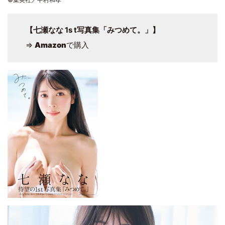
【七瀬なな 1s t写真集「みつめて。」】
⇒
Amazon
で購入