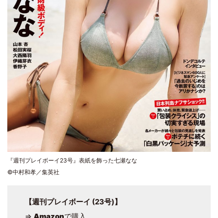
『週刊プレイボーイ23号』表紙を飾った七瀬なな
©中村和孝／集英社
【週刊プレイボーイ (23号)】
⇒
Amazon
で購入