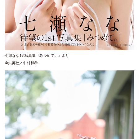
七瀬なな1st写真集『みつめて。』より
©集英社／中村和孝