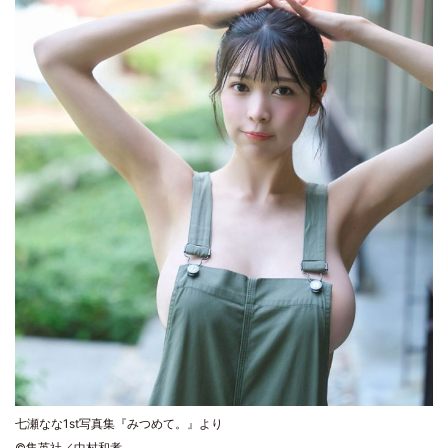
七瀬なな1st写真集『みつめて。』より
©集英社／中村和孝