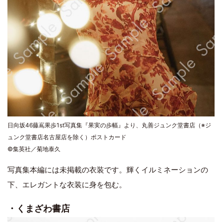
日向坂46藤嶌果歩1st写真集『果実の歩幅』より、丸善ジュンク堂書店（※ジ
ュンク堂書店名古屋店を除く）ポストカード
©集英社／菊地泰久
写真集本編には未掲載の衣装です。輝くイルミネーションの
下、エレガントな衣装に身を包む。
・くまざわ書店