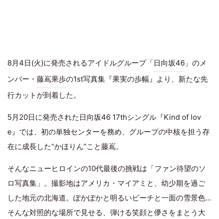
8月4日(火)に発売されるアイドルグループ「
日向坂46
」のメ
ンバー・
藤嶌果歩
の1st写真集『果実の歩幅』より、新たな先
行カットが到着した。
5月20日に発売された日向坂46 17thシングル『Kind of lov
e』では、初の単独センターを務め、グループの中核を担う存
在に成長した“かほりん”こと藤嶌。
そんなニューヒロインの10代最後の挑戦は「ファン待望のソ
ロ写真集」。撮影地はアメリカ・マイアミと、幼少期を過ご
した地元の北海道。ぽかぽかと明るいビーチと一面の雪景色…
そんな対照的な場所で見せる、弾ける笑顔と儚さをまとう大