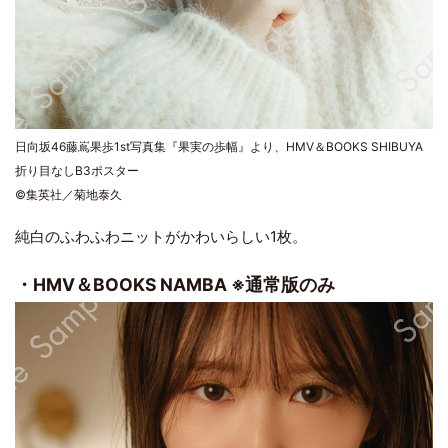
日向坂46藤嶌果歩1st写真集『果実の歩幅』より、HMV＆BOOKS SHIBUYA
折り目なしB3ポスター
©集英社／菊地泰久
純白のふわふわニットがかわいらしい1枚。
・HMV＆BOOKS NAMBA ※通常版のみ