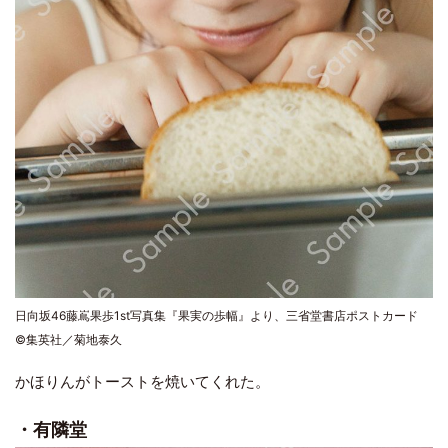
日向坂46藤嶌果歩1st写真集『果実の歩幅』より、三省堂書店ポストカード
©集英社／菊地泰久
かほりんがトーストを焼いてくれた。
・有隣堂