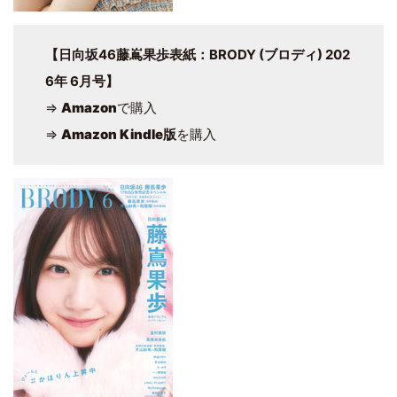
【日向坂46藤嶌果歩表紙：BRODY (ブロディ) 202
6年 6月号】
⇒
Amazon
で購入
⇒
Amazon Kindle版
を購入