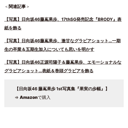
＜
関連記事
＞
【写真】日向坂46藤嶌果歩、17thSG発売記念『BRODY』表
紙を飾る
【写真】日向坂46藤嶌果歩、激甘なグラビアショット…一期
生の卒業＆五期生加入についても思いを明かす
【写真】日向坂46正源司陽子＆藤嶌果歩、エモーショナルな
グラビアショット…表紙＆巻頭グラビアを飾る
【日向坂46 藤嶌果歩 1st写真集『果実の歩幅』】
⇒
Amazon
で購入