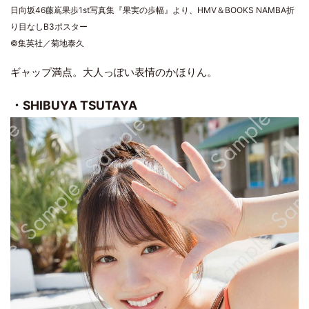
日向坂46藤嶌果歩1st写真集『果実の歩幅』より、HMV＆BOOKS NAMBA折
り目なしB3ポスター
©集英社／菊地泰久
ギャップ満点。大人っぽい表情のかほりん。
・SHIBUYA TSUTAYA