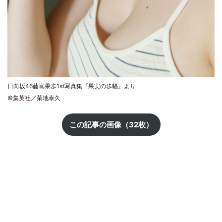
日向坂46藤嶌果歩1st写真集『果実の歩幅』より
©集英社／菊地泰久
この記事の画像（32枚）