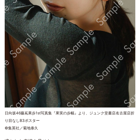
日向坂46藤嶌果歩1st写真集『果実の歩幅』より、ジュンク堂書店名古屋店折
り目なしB3ポスター
©集英社／菊地泰久