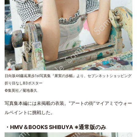
日向坂46藤嶌果歩1st写真集『果実の歩幅』より、セブンネットショッピング
折り目なしB3ポスター
©集英社／菊地泰久
写真集本編には未掲載の衣装。“アートの街”マイアミでウォー
ルペイントに挑戦した。
・HMV＆BOOKS SHIBUYA ※通常版のみ