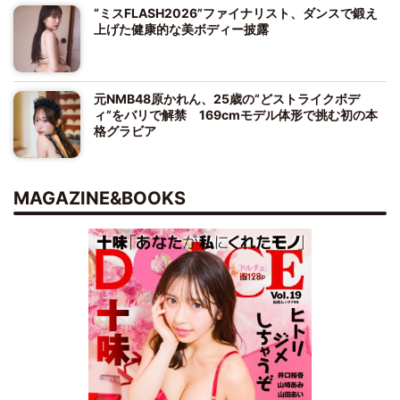
“ミスFLASH2026”ファイナリスト、ダンスで鍛え
上げた健康的な美ボディー披露
元NMB48原かれん、25歳の“どストライクボデ
ィ”をバリで解禁 169cmモデル体形で挑む初の本
格グラビア
MAGAZINE&BOOKS