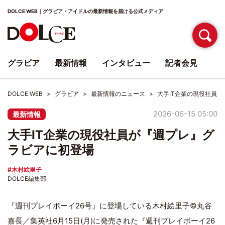
DOLCE WEB｜グラビア・アイドルの最新情報を届ける公式メディア
グラビア
最新情報
インタビュー
記者会見
DOLCE WEB
グラビア
最新情報のニュース
大手IT企業の現役社員
2026-06-15 05:00
最新情報
大手IT企業の現役社員が『週プレ』グ
ラビアに初登場
木村絵里子
DOLCE編集部
『週刊プレイボーイ26号』に登場している木村絵里子©丸谷
嘉長／集英社6月15日(月)に発売された『週刊プレイボーイ26