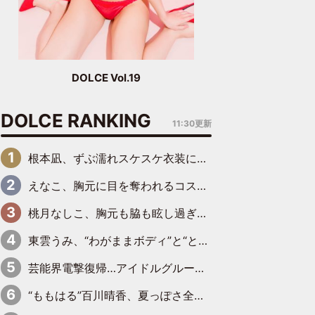
DOLCE Vol.19
DOLCE RANKING
11:30更新
根本凪、ずぶ濡れスケスケ衣装にドキッ「表情が良過ぎる」「ねもちゃんの眼差しにドキドキが止まらない」
えなこ、胸元に目を奪われるコスプレ水着姿で魅了「群を抜く美しさと華やかさ」「えなこりんの千咲は破壊力がスゴい」
桃月なしこ、胸元も脇も眩し過ぎるランジェリー＆ビキニ姿を披露「なしこたそ最強」「セクシーでゴージャスで大きなボリューム」
東雲うみ、“わがままボディ”と“とんでもない衣装”で誘惑「パーフェクトなスタイル」「くびれがステキ」「やみつきになるボディ」
芸能界電撃復帰…アイドルグループに新たに加入
“ももはる”百川晴香、夏っぽさ全開の浴衣姿がキュート「とても似合ってる」「爽やかで良い」「袖をギュッとしてるのが最高」