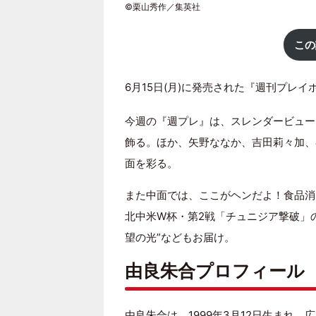
©栗山秀作／集英社
この
6月15日(月)に発売された『週刊プレイボ
今週の『週プレ』は、スレンダービュー
飾る。ほか、矢野ななか、吉田莉々加、
面を彩る。
また中面では、ここがヘンだよ！食品消
北中米W杯・第2戦「チュニジア撃破」
望の光”などもお届け。
由良朱合プロフィール
由良朱合は、1999年3月12日生まれ、