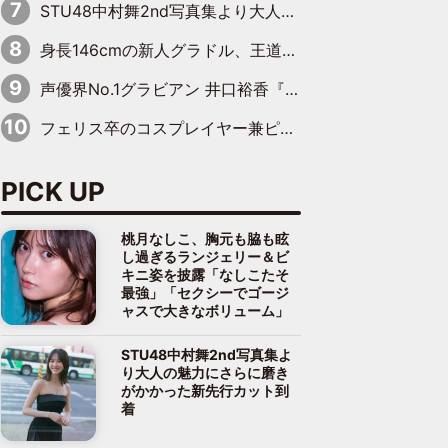
STU48中村舞2nd写真集より大人の魅力にさらに磨きがかかった新先行カット到着
身長146cmの新人グラドル、王道ビーチからプールサイドそしてゴールドビキニまで…DVDデビュー作で躍動
声優界No.1グラビアン 井口裕香『FLASH』表紙＆巻頭を飾る
フェリス卒のコスプレイヤー兼ピアニスト、まばゆいばかりのグラビアショット
PICK UP
桃月なしこ、胸元も脇も眩
し過ぎるランジェリー＆ビ
キニ姿を披露「なしこたそ
最強」「セクシーでゴージ
ャスで大きなボリューム」
STU48中村舞2nd写真集よ
り大人の魅力にさらに磨き
がかかった新先行カット到
着