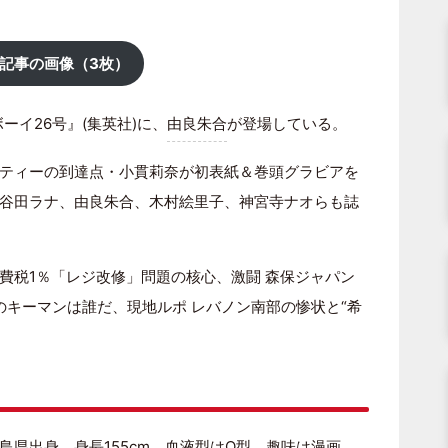
記事の画像（3枚）
ーイ26号』(集英社)に、
由良朱合
が登場している。
ティーの到達点・小貫莉奈が初表紙＆巻頭グラビアを
谷田ラナ、由良朱合、木村絵里子、神宮寺ナオらも誌
費税1％「レジ改修」問題の核心、激闘 森保ジャパン
のキーマンは誰だ、現地ルポ レバノン南部の惨状と“希
広島県出身。身長155cm。血液型はO型。趣味は漫画、