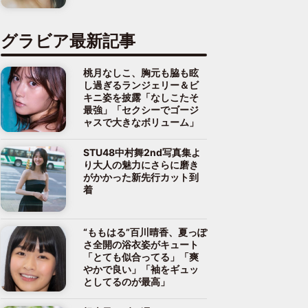
グラビア最新記事
桃月なしこ、胸元も脇も眩
し過ぎるランジェリー＆ビ
キニ姿を披露「なしこたそ
最強」「セクシーでゴージ
ャスで大きなボリューム」
STU48中村舞2nd写真集よ
り大人の魅力にさらに磨き
がかかった新先行カット到
着
“ももはる”百川晴香、夏っぽ
さ全開の浴衣姿がキュート
「とても似合ってる」「爽
やかで良い」「袖をギュッ
としてるのが最高」