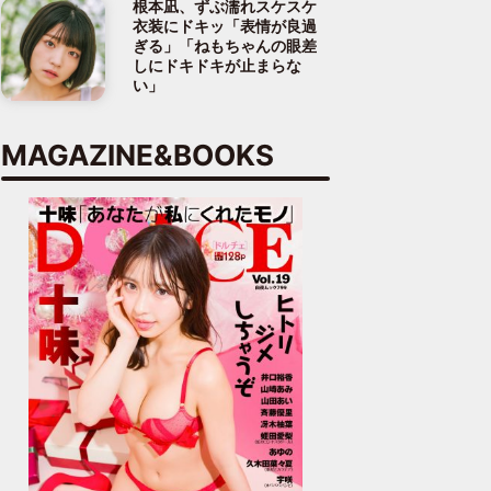
根本凪、ずぶ濡れスケスケ
衣装にドキッ「表情が良過
ぎる」「ねもちゃんの眼差
しにドキドキが止まらな
い」
MAGAZINE&BOOKS