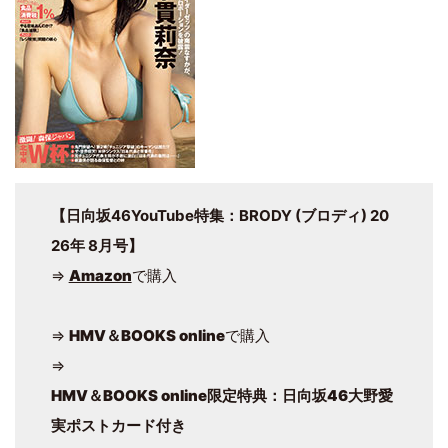
【日向坂46YouTube特集：BRODY (ブロディ) 20
26年 8月号】
⇒
Amazon
で購入
⇒
HMV＆BOOKS online
で購入
⇒
HMV＆BOOKS online限定特典：日向坂46大野愛
実ポストカード付き