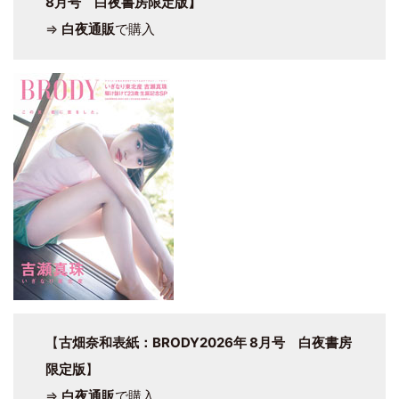
8月号 白夜書房限定版】
⇒
白夜通販
で購入
【
古畑奈和表紙：BRODY2026年 8月号 白夜書房
限定版
】
⇒
白夜通販
で購入