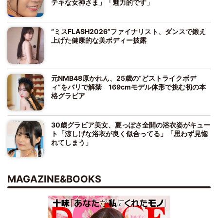
テキな女神さま」「魅力的です」
“ミスFLASH2026”ファイナリスト、ダンスで鍛え
上げた健康的な美ボディー披露
元NMB48原かれん、25歳の“どストライクボデ
ィ”をバリで解禁 169cmモデル体形で挑む初の本
格グラビア
30歳グラビア美女、夏っぽさ全開の浴衣姿がキュー
ト「涼しげな浴衣が良く似合ってる」「思わず見惚
れてしまう」
MAGAZINE&BOOKS