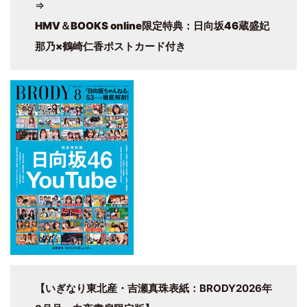
⇒
HMV＆BOOKS online限定特典：日向坂46蔵盛妃
那乃×鶴崎仁香ポストカード付き
【いぎなり東北産・吉瀬真珠表紙：BRODY2026年