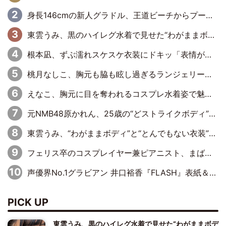
身長146cmの新人グラドル、王道ビーチからプールサイドそしてゴールドビキニまで…DVDデビュー作で躍動
東雲うみ、黒のハイレグ水着で見せた“わがままボディ”がたまらない「うみちゃんカワイイ」「全てがステキな女神さま」「魅力的です」
根本凪、ずぶ濡れスケスケ衣装にドキッ「表情が良過ぎる」「ねもちゃんの眼差しにドキドキが止まらない」
桃月なしこ、胸元も脇も眩し過ぎるランジェリー＆ビキニ姿を披露「なしこたそ最強」「セクシーでゴージャスで大きなボリューム」
えなこ、胸元に目を奪われるコスプレ水着姿で魅了「群を抜く美しさと華やかさ」「えなこりんの千咲は破壊力がスゴい」
元NMB48原かれん、25歳の“どストライクボディ”をバリで解禁 169cmモデル体形で挑む初の本格グラビア
東雲うみ、“わがままボディ”と“とんでもない衣装”で誘惑「パーフェクトなスタイル」「くびれがステキ」「やみつきになるボディ」
フェリス卒のコスプレイヤー兼ピアニスト、まばゆいばかりのグラビアショット
声優界No.1グラビアン 井口裕香『FLASH』表紙＆巻頭を飾る
PICK UP
東雲うみ、黒のハイレグ水着で見せた“わがままボデ