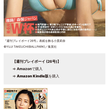
『週刊プレイボーイ26号』表紙を飾る小貫莉奈
©YUJI TAKEUCHI(BALLPARK)／集英社
【週刊プレイボーイ (26号)】
⇒
Amazon
で購入
⇒
Amazon Kindle版
を購入