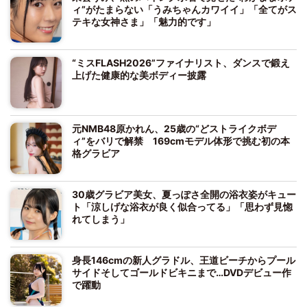
ィ”がたまらない「うみちゃんカワイイ」「全てがス
テキな女神さま」「魅力的です」
“ミスFLASH2026”ファイナリスト、ダンスで鍛え
上げた健康的な美ボディー披露
元NMB48原かれん、25歳の“どストライクボデ
ィ”をバリで解禁 169cmモデル体形で挑む初の本
格グラビア
30歳グラビア美女、夏っぽさ全開の浴衣姿がキュー
ト「涼しげな浴衣が良く似合ってる」「思わず見惚
れてしまう」
身長146cmの新人グラドル、王道ビーチからプール
サイドそしてゴールドビキニまで…DVDデビュー作
で躍動