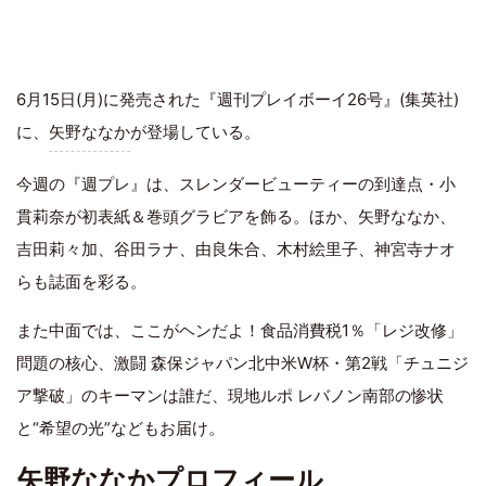
6月15日(月)に発売された『週刊プレイボーイ26号』(集英社)
に、
矢野ななか
が登場している。
今週の『週プレ』は、スレンダービューティーの到達点・小
貫莉奈が初表紙＆巻頭グラビアを飾る。ほか、矢野ななか、
吉田莉々加、谷田ラナ、由良朱合、木村絵里子、神宮寺ナオ
らも誌面を彩る。
また中面では、ここがヘンだよ！食品消費税1％「レジ改修」
問題の核心、激闘 森保ジャパン北中米W杯・第2戦「チュニジ
ア撃破」のキーマンは誰だ、現地ルポ レバノン南部の惨状
と“希望の光”などもお届け。
矢野ななかプロフィール