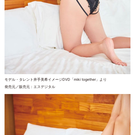
モデル・タレント井手美希イメージDVD「miki together」より
発売元／販売元：エスデジタル