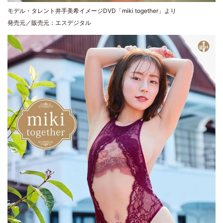
モデル・タレント井手美希イメージDVD「miki together」より
発売元／販売元：エスデジタル