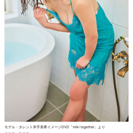
モデル・タレント井手美希イメージDVD「miki together」より