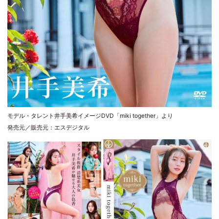
モデル・タレント井手美希イメージDVD「miki together」より
発売元／販売元：エスデジタル