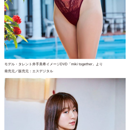
モデル・タレント井手美希イメージDVD「miki together」より
発売元／販売元：エスデジタル