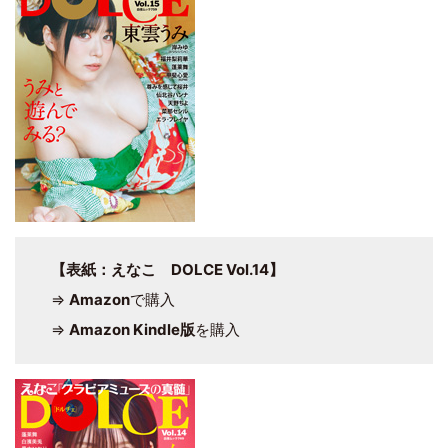
【表紙：えなこ DOLCE Vol.14】
⇒
Amazon
で購入
⇒
Amazon Kindle版
を購入