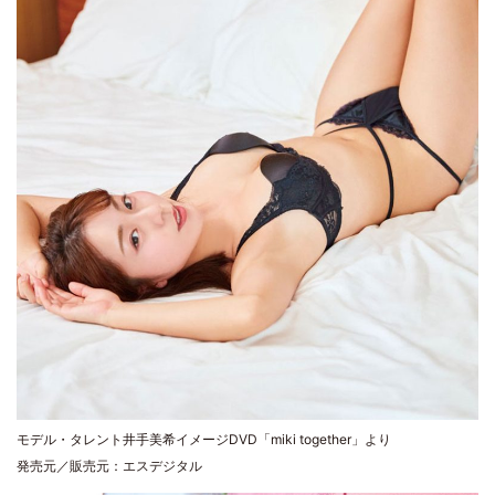
モデル・タレント井手美希イメージDVD「miki together」より
発売元／販売元：エスデジタル