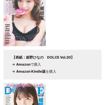
【表紙：姫野ひなの DOLCE Vol.20】
⇒
Amazon
で購入
⇒
Amazon Kindle版
を購入