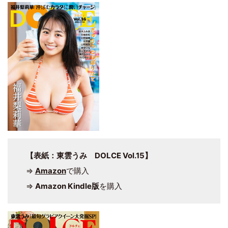
【表紙：東雲うみ DOLCE Vol.15】
⇒
Amazon
で購入
⇒
Amazon Kindle版
を購入