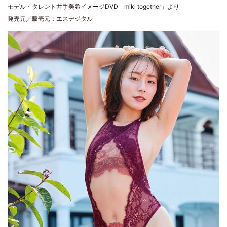
モデル・タレント井手美希イメージDVD「miki together」より
発売元／販売元：エスデジタル