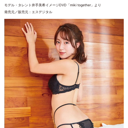
モデル・タレント井手美希イメージDVD「miki together」より
発売元／販売元：エスデジタル