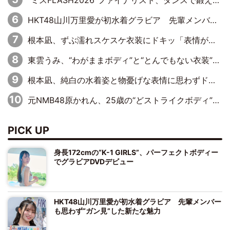
“ミスFLASH2026”ファイナリスト、ダンスで鍛え上げた健康的な美ボディー披露
HKT48山川万里愛が初水着グラビア 先輩メンバーも思わず“ガン見”した新たな魅力
根本凪、ずぶ濡れスケスケ衣装にドキッ「表情が良過ぎる」「ねもちゃんの眼差しにドキドキが止まらない」
東雲うみ、“わがままボディ”と“とんでもない衣装”で誘惑「パーフェクトなスタイル」「くびれがステキ」「やみつきになるボディ」
根本凪、純白の水着姿と物憂げな表情に思わずドキドキ…「ステキなお写真」「透明感がスゴい」
元NMB48原かれん、25歳の“どストライクボディ”をバリで解禁 169cmモデル体形で挑む初の本格グラビア
PICK UP
身長172cmの“K-1 GIRLS”、パーフェクトボディー
でグラビアDVDデビュー
HKT48山川万里愛が初水着グラビア 先輩メンバー
も思わず“ガン見”した新たな魅力