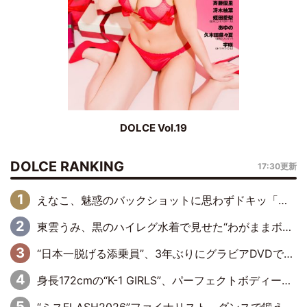
DOLCE Vol.19
DOLCE RANKING
17:30更新
えなこ、魅惑のバックショットに思わずドキッ「世界最高レベルの美しさ」「クールビューティーで良き」「ポーズも表情も完璧」
東雲うみ、黒のハイレグ水着で見せた“わがままボディ”がたまらない「うみちゃんカワイイ」「全てがステキな女神さま」「魅力的です」
“日本一脱げる添乗員”、3年ぶりにグラビアDVDで復活 31歳の艶やかな表情がさえわたる
身長172cmの“K-1 GIRLS”、パーフェクトボディーでグラビアDVDデビュー