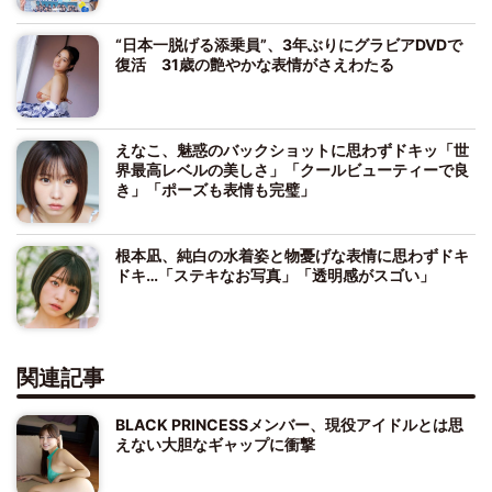
“日本一脱げる添乗員”、3年ぶりにグラビアDVDで
復活 31歳の艶やかな表情がさえわたる
えなこ、魅惑のバックショットに思わずドキッ「世
界最高レベルの美しさ」「クールビューティーで良
き」「ポーズも表情も完璧」
根本凪、純白の水着姿と物憂げな表情に思わずドキ
ドキ…「ステキなお写真」「透明感がスゴい」
関連記事
BLACK PRINCESSメンバー、現役アイドルとは思
えない大胆なギャップに衝撃