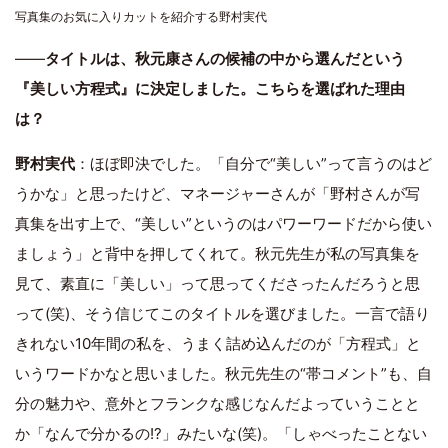
写真集のお気に入りカットを紹介する野村実代
――
タイトルは、秋元康さんの候補の中から選んだという
『美しい方程式』に決定しました。こちらを選ばれた理由
は？
野村実代
：ほぼ即決でした。「自分で“美しい”って言うのはど
うかな」と思ったけど、マネージャーさんが「野村さんが写
真集を出す上で、“美しい”というのはパワーワードだから使い
ましょう」と背中を押してくれて。秋元先生が私の写真集を
見て、素直に「美しい」って思ってくださったんだろうと思
って(笑)、そう信じてこのタイトルを選びました。一言で語り
きれない10年間の私を、うまく詰め込んだのが「方程式」と
いうワードかなと思いました。秋元先生の“帯コメント”も、自
分の魅力や、意外とフランクな感じなんだよっていうことと
か「なんで分かるの!?」みたいな(笑)。「しゃべったことない