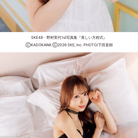
SKE48・野村実代1st写真集『美しい方程式』
ⒸKADOKAWA Ⓒ2026 SKE, Inc. PHOTO/下田直樹