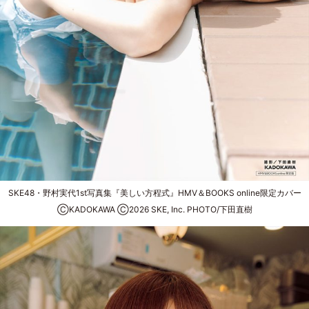
SKE48・野村実代1st写真集『美しい方程式』HMV＆BOOKS online限定カバー
ⒸKADOKAWA Ⓒ2026 SKE, Inc. PHOTO/下田直樹