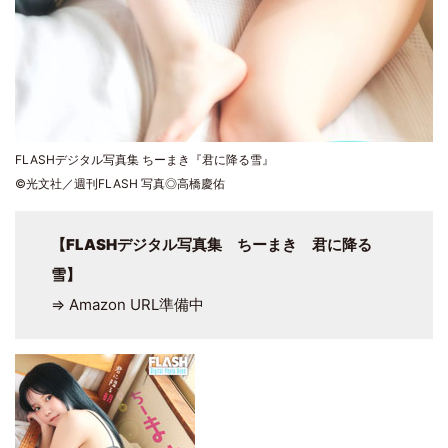
FLASHデジタル写真集 ちーまき『君に降る雪』
©光文社／週刊FLASH 写真◎高橋慶佑
【
FLASHデジタル写真集 ちーまき 君に降る
雪
】
⇒ Amazon URL準備中