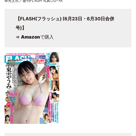
©光文社／週刊FLASH 写真◎U-YA
【FLASH(フラッシュ) (6月23日・6月30日合併
号)】
⇒
Amazon
で購入