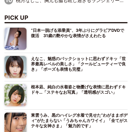
桃月なしこ、胸元も脇も眩し過ぎるランジェリー＆ビキニ姿を披露「なしこたそ最強」「セクシーでゴージャスで大きなボリューム」
PICK UP
“日本一脱げる添乗員”、3年ぶりにグラビアDVDで
復活 31歳の艶やかな表情がさえわたる
えなこ、魅惑のバックショットに思わずドキッ「世
界最高レベルの美しさ」「クールビューティーで良
き」「ポーズも表情も完璧」
根本凪、純白の水着姿と物憂げな表情に思わずドキ
ドキ…「ステキなお写真」「透明感がスゴい」
東雲うみ、黒のハイレグ水着で見せた“わがままボデ
ィ”がたまらない「うみちゃんカワイイ」「全てがス
テキな女神さま」「魅力的です」