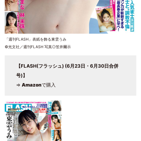
「週刊FLASH」表紙を飾る東雲うみ
©光文社／週刊FLASH 写真◎笠井爾示
【FLASH(フラッシュ) (6月23日・6月30日合併
号)】
⇒
Amazon
で購入