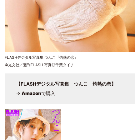
FLASHデジタル写真集 つんこ『灼熱の恋』
©光文社／週刊FLASH 写真◎千葉タイチ
【FLASHデジタル写真集 つんこ 灼熱の恋】
⇒
Amazon
で購入