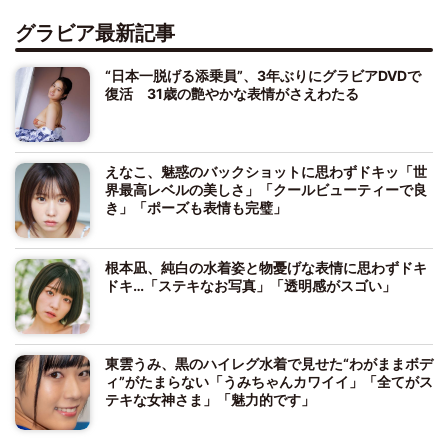
グラビア最新記事
“日本一脱げる添乗員”、3年ぶりにグラビアDVDで
復活 31歳の艶やかな表情がさえわたる
えなこ、魅惑のバックショットに思わずドキッ「世
界最高レベルの美しさ」「クールビューティーで良
き」「ポーズも表情も完璧」
根本凪、純白の水着姿と物憂げな表情に思わずドキ
ドキ…「ステキなお写真」「透明感がスゴい」
東雲うみ、黒のハイレグ水着で見せた“わがままボデ
ィ”がたまらない「うみちゃんカワイイ」「全てがス
テキな女神さま」「魅力的です」