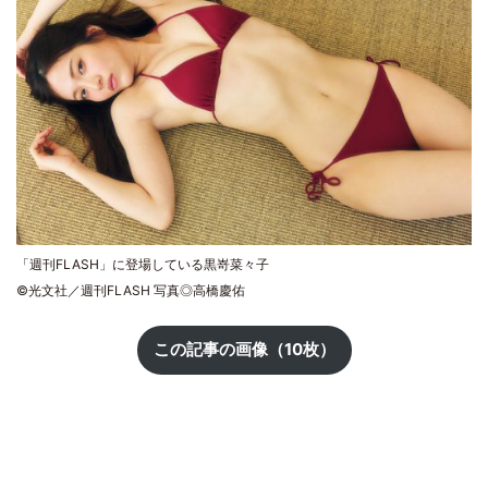
「週刊FLASH」に登場している黒嵜菜々子
©光文社／週刊FLASH 写真◎高橋慶佑
この記事の画像（10枚）