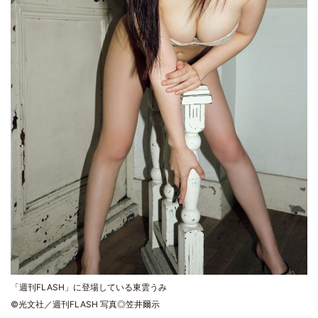
「週刊FLASH」に登場している東雲うみ
©光文社／週刊FLASH 写真◎笠井爾示