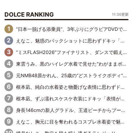
DOLCE RANKING
11:30更新
“日本一脱げる添乗員”、3年ぶりにグラビアDVDで復活 31歳の艶やかな表情がさえわたる
えなこ、魅惑のバックショットに思わずドキッ「世界最高レベルの美しさ」「クールビューティーで良き」「ポーズも表情も完璧」
“ミスFLASH2026”ファイナリスト、ダンスで鍛え上げた健康的な美ボディー披露
東雲うみ、黒のハイレグ水着で見せた“わがままボディ”がたまらない「うみちゃんカワイイ」「全てがステキな女神さま」「魅力的です」
元NMB48原かれん、25歳の“どストライクボディ”をバリで解禁 169cmモデル体形で挑む初の本格グラビア
根本凪、純白の水着姿と物憂げな表情に思わずドキドキ…「ステキなお写真」「透明感がスゴい」
根本凪、ずぶ濡れスケスケ衣装にドキッ「表情が良過ぎる」「ねもちゃんの眼差しにドキドキが止まらない」
身長146cmの新人グラドル、王道ビーチからプールサイドそしてゴールドビキニまで…DVDデビュー作で躍動
えなこ、胸元に目を奪われるコスプレ水着姿で魅了「群を抜く美しさと華やかさ」「えなこりんの千咲は破壊力がスゴい」