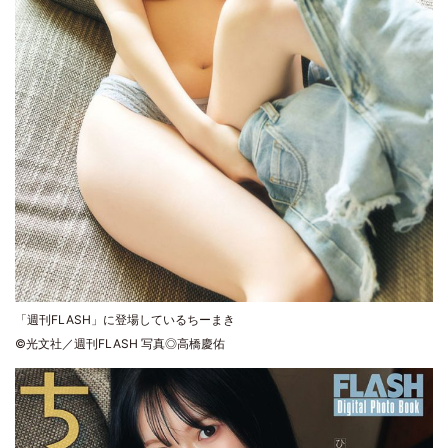
「週刊FLASH」に登場しているちーまき
©光文社／週刊FLASH 写真◎高橋慶佑