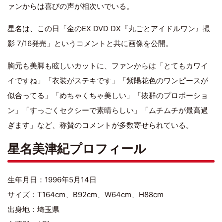
ァンからは喜びの声が相次いでいる。
星名は、この日「金のEX DVD DX『丸ごとアイドルワン』撮
影 7/16発売」というコメントと共に画像を公開。
胸元も美脚も眩しいカットに、ファンからは「とてもカワイ
イですね」「衣装がステキです」「紫陽花色のワンピースが
似合ってる」「めちゃくちゃ美しい」「抜群のプロポーショ
ン」「すっごくセクシーで素晴らしい」「ムチムチが最高過
ぎます」など、称賛のコメントが多数寄せられている。
星名美津紀プロフィール
生年月日：1996年5月14日
サイズ：T164cm、B92cm、W64cm、H88cm
出身地：埼玉県