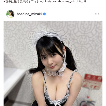
※画像は星名美津紀オフィシャルInstagram(hoshina_mizuki)より