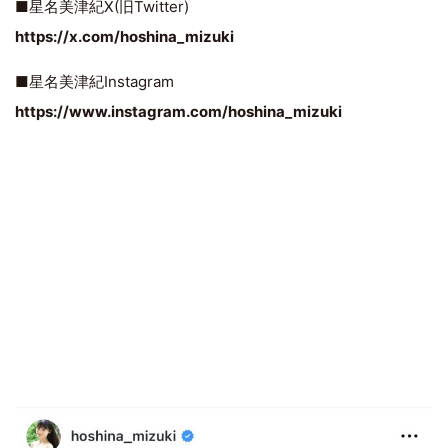
■星名美津紀X(旧Twitter)
https://x.com/hoshina_mizuki
■星名美津紀Instagram
https://www.instagram.com/hoshina_mizuki