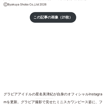
ⒸByakuya Shobo Co.,Ltd 2026
この記事の画像（21枚）
グラビアアイドルの
星名美津紀
が自身のオフィシャルInstagra
mを更新。グラビア撮影で見せたミニスカワンピース姿に、フ