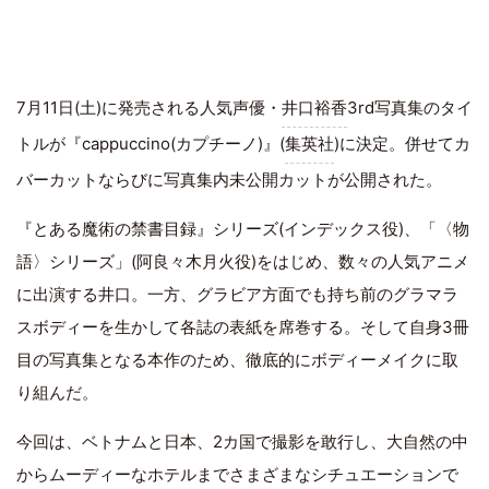
7月11日(土)に発売される人気声優・
井口裕香
3rd写真集のタイ
トルが『cappuccino(カプチーノ)』(
集英社
)に決定。併せてカ
バーカットならびに写真集内未公開カットが公開された。
『とある魔術の禁書目録』シリーズ(インデックス役)、「〈物
語〉シリーズ」(阿良々木月火役)をはじめ、数々の人気アニメ
に出演する井口。一方、グラビア方面でも持ち前のグラマラ
スボディーを生かして各誌の表紙を席巻する。そして自身3冊
目の写真集となる本作のため、徹底的にボディーメイクに取
り組んだ。
今回は、ベトナムと日本、2カ国で撮影を敢行し、大自然の中
からムーディーなホテルまでさまざまなシチュエーションで