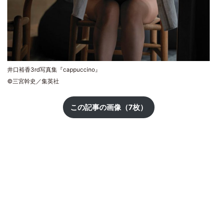
井口裕香3rd写真集『cappuccino』
©三宮幹史／集英社
この記事の画像（7枚）