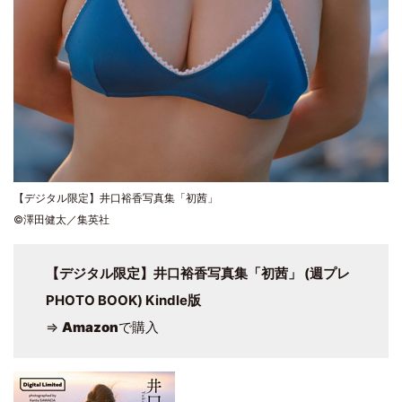
【デジタル限定】井口裕香写真集「初茜」
©澤田健太／集英社
【デジタル限定】井口裕香写真集「初茜」 (週プレ
PHOTO BOOK) Kindle版
⇒
Amazon
で購入