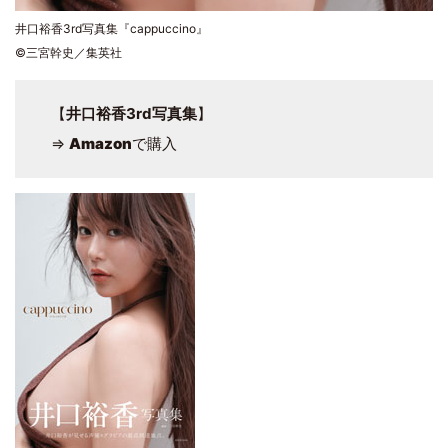
井口裕香3rd写真集『cappuccino』
©三宮幹史／集英社
【
井口裕香3rd写真集
】
⇒
Amazon
で購入