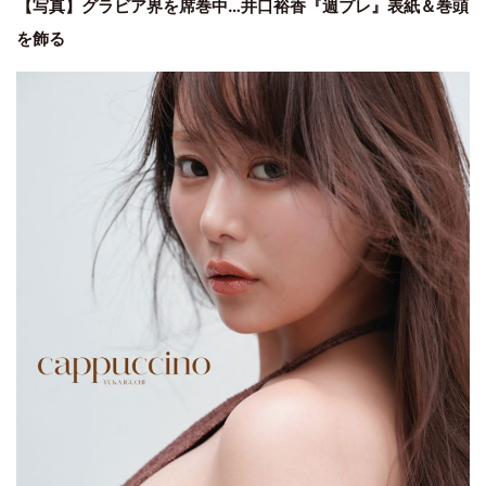
【写真】グラビア界を席巻中…井口裕香『週プレ』表紙＆巻頭
を飾る