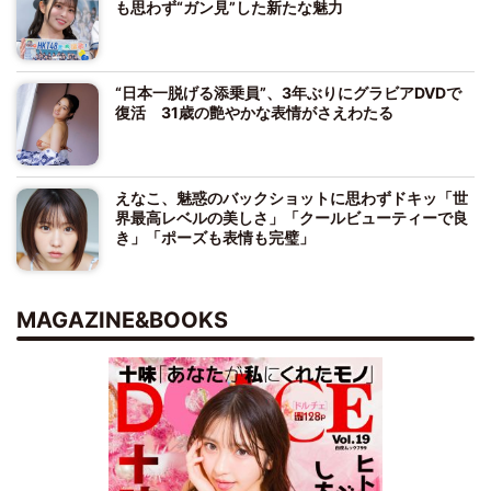
も思わず“ガン見”した新たな魅力
“日本一脱げる添乗員”、3年ぶりにグラビアDVDで
復活 31歳の艶やかな表情がさえわたる
えなこ、魅惑のバックショットに思わずドキッ「世
界最高レベルの美しさ」「クールビューティーで良
き」「ポーズも表情も完璧」
MAGAZINE&BOOKS