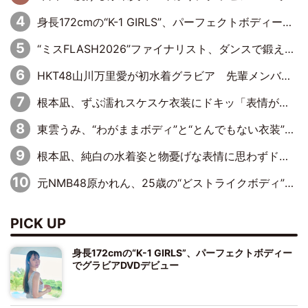
身長172cmの“K-1 GIRLS”、パーフェクトボディーでグラビアDVDデビュー
“ミスFLASH2026”ファイナリスト、ダンスで鍛え上げた健康的な美ボディー披露
HKT48山川万里愛が初水着グラビア 先輩メンバーも思わず“ガン見”した新たな魅力
根本凪、ずぶ濡れスケスケ衣装にドキッ「表情が良過ぎる」「ねもちゃんの眼差しにドキドキが止まらない」
東雲うみ、“わがままボディ”と“とんでもない衣装”で誘惑「パーフェクトなスタイル」「くびれがステキ」「やみつきになるボディ」
根本凪、純白の水着姿と物憂げな表情に思わずドキドキ…「ステキなお写真」「透明感がスゴい」
元NMB48原かれん、25歳の“どストライクボディ”をバリで解禁 169cmモデル体形で挑む初の本格グラビア
PICK UP
身長172cmの“K-1 GIRLS”、パーフェクトボディー
でグラビアDVDデビュー