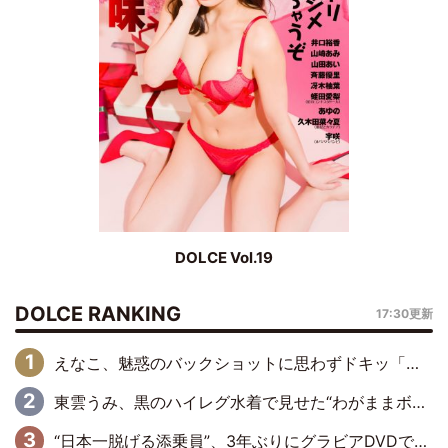
DOLCE Vol.19
DOLCE RANKING
17:30更新
えなこ、魅惑のバックショットに思わずドキッ「世界最高レベルの美しさ」「クールビューティーで良き」「ポーズも表情も完璧」
東雲うみ、黒のハイレグ水着で見せた“わがままボディ”がたまらない「うみちゃんカワイイ」「全てがステキな女神さま」「魅力的です」
“日本一脱げる添乗員”、3年ぶりにグラビアDVDで復活 31歳の艶やかな表情がさえわたる