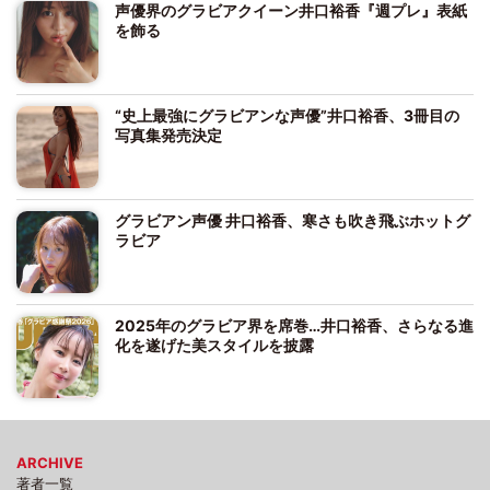
声優界のグラビアクイーン井口裕香『週プレ』表紙
を飾る
“史上最強にグラビアンな声優”井口裕香、3冊目の
写真集発売決定
グラビアン声優 井口裕香、寒さも吹き飛ぶホットグ
ラビア
2025年のグラビア界を席巻…井口裕香、さらなる進
化を遂げた美スタイルを披露
ARCHIVE
著者一覧