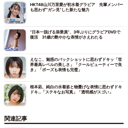
HKT48山川万里愛が初水着グラビア 先輩メンバー
も思わず“ガン見”した新たな魅力
“日本一脱げる添乗員”、3年ぶりにグラビアDVDで
復活 31歳の艶やかな表情がさえわたる
えなこ、魅惑のバックショットに思わずドキッ「世
界最高レベルの美しさ」「クールビューティーで良
き」「ポーズも表情も完璧」
根本凪、純白の水着姿と物憂げな表情に思わずドキ
ドキ…「ステキなお写真」「透明感がスゴい」
関連記事