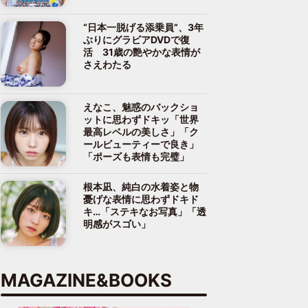
“日本一脱げる添乗員”、3年
ぶりにグラビアDVDで復
活 31歳の艶やかな表情が
さえわたる
えなこ、魅惑のバックショ
ットに思わずドキッ「世界
最高レベルの美しさ」「ク
ールビューティーで良き」
「ポーズも表情も完璧」
根本凪、純白の水着姿と物
憂げな表情に思わずドキド
キ…「ステキなお写真」「透
明感がスゴい」
MAGAZINE&BOOKS