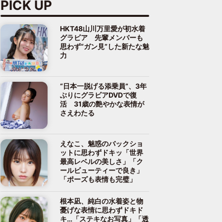
PICK UP
HKT48山川万里愛が初水着
グラビア 先輩メンバーも
思わず“ガン見”した新たな魅
力
“日本一脱げる添乗員”、3年
ぶりにグラビアDVDで復
活 31歳の艶やかな表情が
さえわたる
えなこ、魅惑のバックショ
ットに思わずドキッ「世界
最高レベルの美しさ」「ク
ールビューティーで良き」
「ポーズも表情も完璧」
根本凪、純白の水着姿と物
憂げな表情に思わずドキド
キ…「ステキなお写真」「透