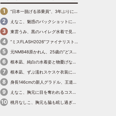
“日本一脱げる添乗員”、3年ぶりにグラビアDVDで復活 31歳の艶やかな表情がさえわたる
えなこ、魅惑のバックショットに思わずドキッ「世界最高レベルの美しさ」「クールビューティーで良き」「ポーズも表情も完璧」
東雲うみ、黒のハイレグ水着で見せた“わがままボディ”がたまらない「うみちゃんカワイイ」「全てがステキな女神さま」「魅力的です」
“ミスFLASH2026”ファイナリスト、ダンスで鍛え上げた健康的な美ボディー披露
元NMB48原かれん、25歳の“どストライクボディ”をバリで解禁 169cmモデル体形で挑む初の本格グラビア
根本凪、純白の水着姿と物憂げな表情に思わずドキドキ…「ステキなお写真」「透明感がスゴい」
根本凪、ずぶ濡れスケスケ衣装にドキッ「表情が良過ぎる」「ねもちゃんの眼差しにドキドキが止まらない」
身長146cmの新人グラドル、王道ビーチからプールサイドそしてゴールドビキニまで…DVDデビュー作で躍動
えなこ、胸元に目を奪われるコスプレ水着姿で魅了「群を抜く美しさと華やかさ」「えなこりんの千咲は破壊力がスゴい」
桃月なしこ、胸元も脇も眩し過ぎるランジェリー＆ビキニ姿を披露「なしこたそ最強」「セクシーでゴージャスで大きなボリューム」