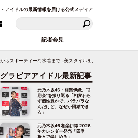
ラビア・アイドルの最新情報を届ける公式メディア
記者会見
リーからスポーティーな水着まで…美スタイルを見せつける
グラビアアイドル最新記事
元乃木坂46・相楽伊織、“2
期会”を振り返る「相変わら
ず個性豊かで、バラバラな
んだけど、なぜか団結でき
る」
元乃木坂46 相楽伊織 2026
年カレンダー発売「四季
折々で楽しめる」