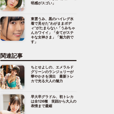
明感がスゴい」
東雲うみ、黒のハイレグ水
着で見せた“わがままボデ
ィ”がたまらない「うみちゃ
んカワイイ」「全てがステ
キな女神さま」「魅力的で
す」
関連記事
ちとせよしの、エメラルド
グリーンのランジェリーが
華やかさを演出 最新トレ
カで光る大人の魅力
早大卒グラドル、初トレカ
は全126種 笑顔から大人の
表情まで凝縮