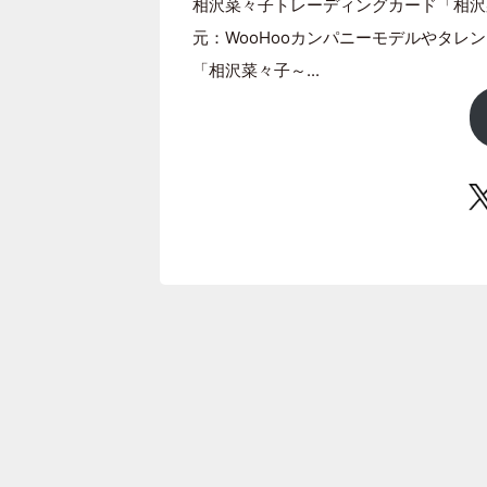
相沢菜々子トレーディングカード「相沢菜々子
元：WooHooカンパニーモデルやタ
「相沢菜々子～...