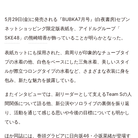
5月29日(金)に発売される『BUBKA7月号』(白夜書房)セブン
ネットショッピング限定版表紙を、アイドルグループ「
SKE48
」の
熊崎晴香
が飾っていることが明らかとなった。
表紙カットにも採用された、肩周りが印象的なチューブタイ
プの水着の他、白色をベースにした三角水着、美しいスタイ
ルが際立つロングタイプの水着など、さまざまな衣装に身を
包み、新たな魅力を披露している。
またインタビューでは、副リーダーとして支えるTeam Sの人
間関係について語る他、新公演やソロライブの裏側を振り返
り、活動を通じて感じる思いや今後の目標についても明かし
ている。
ほか同誌には、巻頭グラビアに日向坂46・小坂菜緒が登場す