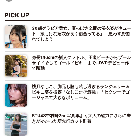
PICK UP
30歳グラビア美女、夏っぽさ全開の浴衣姿がキュー
ト「涼しげな浴衣が良く似合ってる」「思わず見惚
れてしまう」
身長146cmの新人グラドル、王道ビーチからプール
サイドそしてゴールドビキニまで…DVDデビュー作
で躍動
桃月なしこ、胸元も脇も眩し過ぎるランジェリー＆
ビキニ姿を披露「なしこたそ最強」「セクシーでゴ
ージャスで大きなボリューム」
STU48中村舞2nd写真集より大人の魅力にさらに磨
きがかかった新先行カット到着