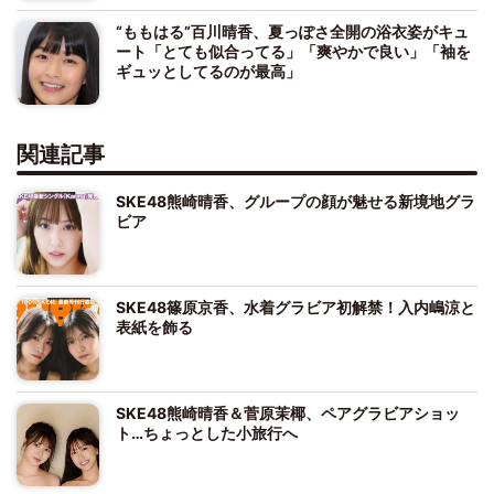
“ももはる”百川晴香、夏っぽさ全開の浴衣姿がキュ
ート「とても似合ってる」「爽やかで良い」「袖を
ギュッとしてるのが最高」
関連記事
SKE48熊崎晴香、グループの顔が魅せる新境地グラ
ビア
SKE48篠原京香、水着グラビア初解禁！入内嶋涼と
表紙を飾る
SKE48熊崎晴香＆菅原茉椰、ペアグラビアショッ
ト…ちょっとした小旅行へ