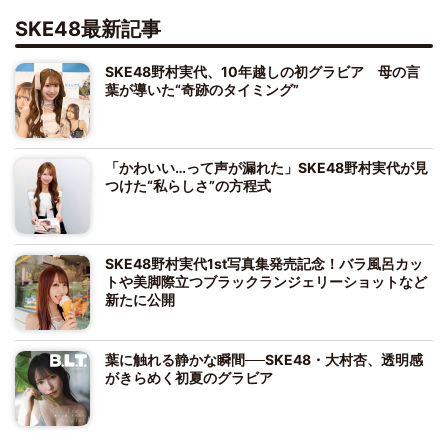
SKE48最新記事
SKE48野村実代、10年越しの初グラビア 母の言
葉が導いた“奇跡のタイミング”
「かわいい…って声が漏れた」SKE48野村実代が見
つけた“私らしさ”の方程式
SKE48野村実代1st写真集発売記念！バラ風呂カッ
トや美脚際立つブラックランジェリーショットなど
新たに公開
葉に触れる静かな瞬間──SKE48・大村杏、透明感
がきらめく初夏のグラビア