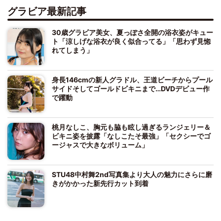
グラビア最新記事
30歳グラビア美女、夏っぽさ全開の浴衣姿がキュー
ト「涼しげな浴衣が良く似合ってる」「思わず見惚
れてしまう」
身長146cmの新人グラドル、王道ビーチからプール
サイドそしてゴールドビキニまで…DVDデビュー作
で躍動
桃月なしこ、胸元も脇も眩し過ぎるランジェリー＆
ビキニ姿を披露「なしこたそ最強」「セクシーでゴ
ージャスで大きなボリューム」
STU48中村舞2nd写真集より大人の魅力にさらに磨
きがかかった新先行カット到着