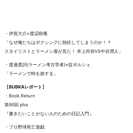
・伊賀大介×渡辺樹庵
「なぜ俺たちはボクシングに熱狂してしまうのか！？
スタイリストとラーメン屋が見た！ 井上尚弥VS中谷潤人」
・渡邊貴詞(ラーメン考古学者)×掟ポルシェ
「ラーメンで時を旅する」
【
BUBKAレポート
】
・Book Return
第90回 pha
『書きたいことがない人のための日記入門』
・プロ野球死亡遊戯