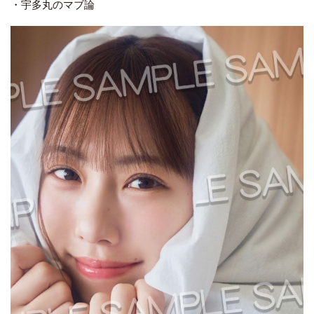
・宇多丸のマブ論