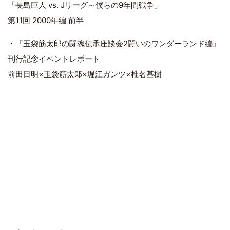
「長島巨人 vs. Jリーグ～僕らの9年間戦争」
第11回 2000年編 前半
・『玉袋筋太郎の闘魂伝承座談会2闘いのワンダーランド編』
刊行記念イベントレポート
前田日明×玉袋筋太郎×堀江ガンツ×椎名基樹