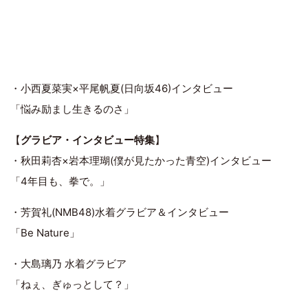
・小西夏菜実×平尾帆夏(日向坂46)インタビュー
「悩み励まし生きるのさ」
【
グラビア・インタビュー特集
】
・秋田莉杏×岩本理瑚(僕が見たかった青空)インタビュー
「4年目も、拳で。」
・芳賀礼(NMB48)水着グラビア＆インタビュー
「Be Nature」
・大島璃乃 水着グラビア
「ねぇ、ぎゅっとして？」