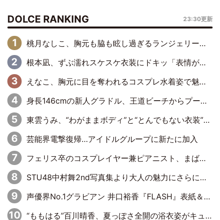
DOLCE RANKING
23:30更新
桃月なしこ、胸元も脇も眩し過ぎるランジェリー＆ビキニ姿を披露「なしこたそ最強」「セクシーでゴージャスで大きなボリューム」
根本凪、ずぶ濡れスケスケ衣装にドキッ「表情が良過ぎる」「ねもちゃんの眼差しにドキドキが止まらない」
えなこ、胸元に目を奪われるコスプレ水着姿で魅了「群を抜く美しさと華やかさ」「えなこりんの千咲は破壊力がスゴい」
身長146cmの新人グラドル、王道ビーチからプールサイドそしてゴールドビキニまで…DVDデビュー作で躍動
東雲うみ、“わがままボディ”と“とんでもない衣装”で誘惑「パーフェクトなスタイル」「くびれがステキ」「やみつきになるボディ」
芸能界電撃復帰…アイドルグループに新たに加入
フェリス卒のコスプレイヤー兼ピアニスト、まばゆいばかりのグラビアショット
STU48中村舞2nd写真集より大人の魅力にさらに磨きがかかった新先行カット到着
声優界No.1グラビアン 井口裕香『FLASH』表紙＆巻頭を飾る
“ももはる”百川晴香、夏っぽさ全開の浴衣姿がキュート「とても似合ってる」「爽やかで良い」「袖をギュッとしてるのが最高」