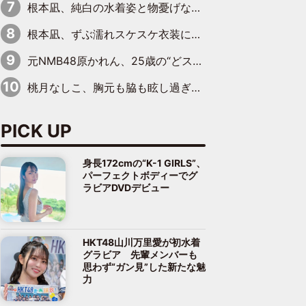
根本凪、純白の水着姿と物憂げな表情に思わずドキドキ…「ステキなお写真」「透明感がスゴい」
根本凪、ずぶ濡れスケスケ衣装にドキッ「表情が良過ぎる」「ねもちゃんの眼差しにドキドキが止まらない」
元NMB48原かれん、25歳の“どストライクボディ”をバリで解禁 169cmモデル体形で挑む初の本格グラビア
桃月なしこ、胸元も脇も眩し過ぎるランジェリー＆ビキニ姿を披露「なしこたそ最強」「セクシーでゴージャスで大きなボリューム」
PICK UP
身長172cmの“K-1 GIRLS”、
パーフェクトボディーでグ
ラビアDVDデビュー
HKT48山川万里愛が初水着
グラビア 先輩メンバーも
思わず“ガン見”した新たな魅
力