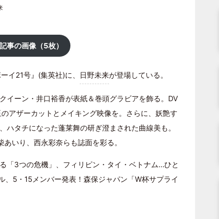
来
記事の画像（5枚）
ーイ21号』(集英社)に、
日野未来
が登場している。
クイーン・井口裕香が表紙＆巻頭グラビアを飾る。DV
珠玉のアザーカットとメイキング映像を。さらに、妖艶す
、ハタチになった蓬莱舞の研ぎ澄まされた曲線美も。
小柴あいり、西永彩奈らも誌面を彩る。
る「3つの危機」、フィリピン・タイ・ベトナム…ひと
ル、5・15メンバー発表！森保ジャパン「W杯サプライ