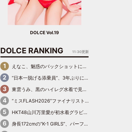
DOLCE Vol.19
DOLCE RANKING
11:30更新
えなこ、魅惑のバックショットに思わずドキッ「世界最高レベルの美しさ」「クールビューティーで良き」「ポーズも表情も完璧」
“日本一脱げる添乗員”、3年ぶりにグラビアDVDで復活 31歳の艶やかな表情がさえわたる
東雲うみ、黒のハイレグ水着で見せた“わがままボディ”がたまらない「うみちゃんカワイイ」「全てがステキな女神さま」「魅力的です」
“ミスFLASH2026”ファイナリスト、ダンスで鍛え上げた健康的な美ボディー披露
HKT48山川万里愛が初水着グラビア 先輩メンバーも思わず“ガン見”した新たな魅力
身長172cmの“K-1 GIRLS”、パーフェクトボディーでグラビアDVDデビュー