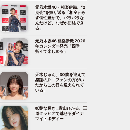
元乃木坂46・相楽伊織、“2
期会”を振り返る「相変わら
ず個性豊かで、バラバラな
んだけど、なぜか団結でき
る」
元乃木坂46 相楽伊織 2026
年カレンダー発売「四季
折々で楽しめる」
天木じゅん、30歳を迎えて
感謝の弁「ファンの方がい
たからこの日を迎えられて
いる」
妖艶な輝き…青山ひかる、王
道グラビアで魅せるダイナ
マイトボディー