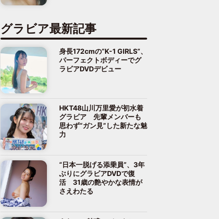
グラビア最新記事
身長172cmの“K-1 GIRLS”、
パーフェクトボディーでグ
ラビアDVDデビュー
HKT48山川万里愛が初水着
グラビア 先輩メンバーも
思わず“ガン見”した新たな魅
力
“日本一脱げる添乗員”、3年
ぶりにグラビアDVDで復
活 31歳の艶やかな表情が
さえわたる