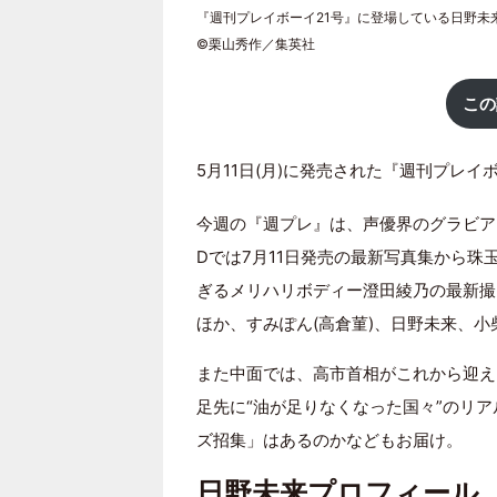
『週刊プレイボーイ21号』に登場している日野未
©栗山秀作／集英社
この
5月11日(月)に発売された『週刊プレイボ
今週の『週プレ』は、声優界のグラビア
Dでは7月11日発売の最新写真集から
ぎるメリハリボディー澄田綾乃の最新撮
ほか、すみぽん(高倉菫)、日野未来、
また中面では、高市首相がこれから迎え
足先に“油が足りなくなった国々”のリア
ズ招集」はあるのかなどもお届け。
日野未来プロフィール