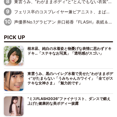
東雲うみ、“わがままボディ”と“とんでもない衣装”で誘惑「パーフェクトなスタイル」「くびれがステキ」「やみつきになるボディ」
フェリス卒のコスプレイヤー兼ピアニスト、まばゆいばかりのグラビアショット
声優界No.1グラビアン 井口裕香『FLASH』表紙＆巻頭を飾る
PICK UP
根本凪、純白の水着姿と物憂げな表情に思わずドキ
ドキ…「ステキなお写真」「透明感がスゴい」
東雲うみ、黒のハイレグ水着で見せた“わがままボデ
ィ”がたまらない「うみちゃんカワイイ」「全てがス
テキな女神さま」「魅力的です」
“ミスFLASH2026”ファイナリスト、ダンスで鍛え
上げた健康的な美ボディー披露