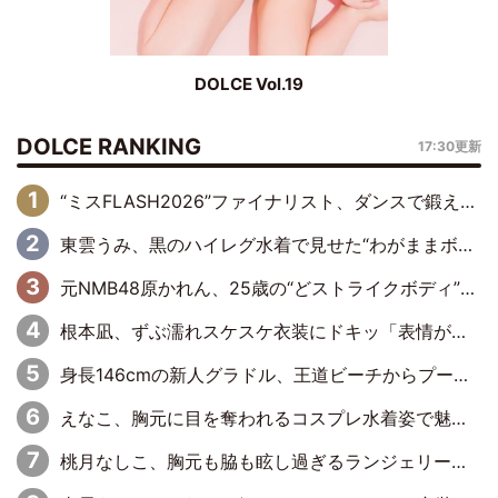
DOLCE Vol.19
DOLCE RANKING
17:30更新
“ミスFLASH2026”ファイナリスト、ダンスで鍛え上げた健康的な美ボディー披露
東雲うみ、黒のハイレグ水着で見せた“わがままボディ”がたまらない「うみちゃんカワイイ」「全てがステキな女神さま」「魅力的です」
元NMB48原かれん、25歳の“どストライクボディ”をバリで解禁 169cmモデル体形で挑む初の本格グラビア
根本凪、ずぶ濡れスケスケ衣装にドキッ「表情が良過ぎる」「ねもちゃんの眼差しにドキドキが止まらない」
身長146cmの新人グラドル、王道ビーチからプールサイドそしてゴールドビキニまで…DVDデビュー作で躍動
えなこ、胸元に目を奪われるコスプレ水着姿で魅了「群を抜く美しさと華やかさ」「えなこりんの千咲は破壊力がスゴい」
桃月なしこ、胸元も脇も眩し過ぎるランジェリー＆ビキニ姿を披露「なしこたそ最強」「セクシーでゴージャスで大きなボリューム」