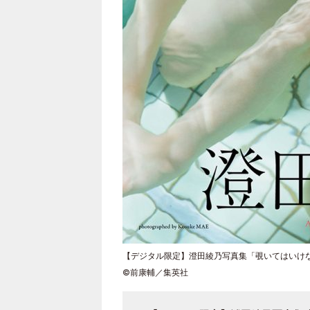
【デジタル限定】澄田綾乃写真集「覗いてはいけ
©前康輔／集英社