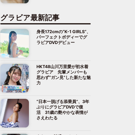
グラビア最新記事
身長172cmの“K-1 GIRLS”、
パーフェクトボディーでグ
ラビアDVDデビュー
HKT48山川万里愛が初水着
グラビア 先輩メンバーも
思わず“ガン見”した新たな魅
力
“日本一脱げる添乗員”、3年
ぶりにグラビアDVDで復
活 31歳の艶やかな表情が
さえわたる