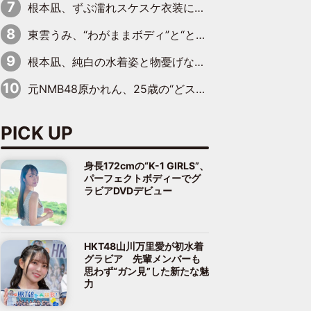
根本凪、ずぶ濡れスケスケ衣装にドキッ「表情が良過ぎる」「ねもちゃんの眼差しにドキドキが止まらない」
東雲うみ、“わがままボディ”と“とんでもない衣装”で誘惑「パーフェクトなスタイル」「くびれがステキ」「やみつきになるボディ」
根本凪、純白の水着姿と物憂げな表情に思わずドキドキ…「ステキなお写真」「透明感がスゴい」
元NMB48原かれん、25歳の“どストライクボディ”をバリで解禁 169cmモデル体形で挑む初の本格グラビア
PICK UP
身長172cmの“K-1 GIRLS”、
パーフェクトボディーでグ
ラビアDVDデビュー
HKT48山川万里愛が初水着
グラビア 先輩メンバーも
思わず“ガン見”した新たな魅
力