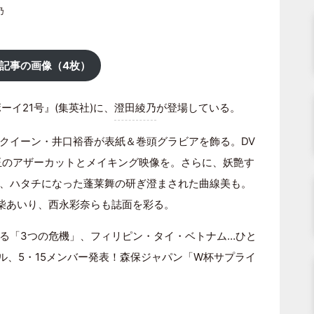
乃
記事の画像（4枚）
ーイ21号』(集英社)に、
澄田綾乃
が登場している。
クイーン・井口裕香が表紙＆巻頭グラビアを飾る。DV
珠玉のアザーカットとメイキング映像を。さらに、妖艶す
、ハタチになった蓬莱舞の研ぎ澄まされた曲線美も。
小柴あいり、西永彩奈らも誌面を彩る。
る「3つの危機」、フィリピン・タイ・ベトナム…ひと
ル、5・15メンバー発表！森保ジャパン「W杯サプライ