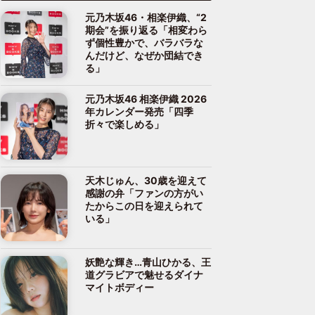
元乃木坂46・相楽伊織、“2
期会”を振り返る「相変わら
ず個性豊かで、バラバラな
んだけど、なぜか団結でき
る」
元乃木坂46 相楽伊織 2026
年カレンダー発売「四季
折々で楽しめる」
天木じゅん、30歳を迎えて
感謝の弁「ファンの方がい
たからこの日を迎えられて
いる」
妖艶な輝き…青山ひかる、王
道グラビアで魅せるダイナ
マイトボディー