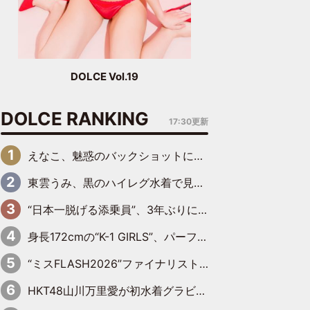
DOLCE Vol.19
DOLCE RANKING
17:30更新
えなこ、魅惑のバックショットに思わずドキッ「世界最高レベルの美しさ」「クールビューティーで良き」「ポーズも表情も完璧」
東雲うみ、黒のハイレグ水着で見せた“わがままボディ”がたまらない「うみちゃんカワイイ」「全てがステキな女神さま」「魅力的です」
“日本一脱げる添乗員”、3年ぶりにグラビアDVDで復活 31歳の艶やかな表情がさえわたる
身長172cmの“K-1 GIRLS”、パーフェクトボディーでグラビアDVDデビュー
“ミスFLASH2026”ファイナリスト、ダンスで鍛え上げた健康的な美ボディー披露
HKT48山川万里愛が初水着グラビア 先輩メンバーも思わず“ガン見”した新たな魅力