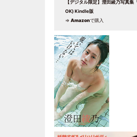
【デジタル限定】澄田綾乃写真集「覗
OK) Kindle版
⇒
Amazon
で購入