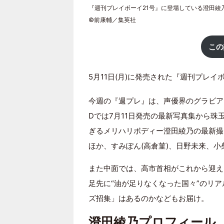
『週刊プレイボーイ21号』に登場している澄田綾
©前康輔／集英社
この
5月11日(月)に発売された『週刊プレイボ
今週の『週プレ』は、声優界のグラビア
Dでは7月11日発売の最新写真集から
ぎるメリハリボディー澄田綾乃の最新撮
ほか、すみぽん(高倉菫)、日野未来、
また中面では、高市首相がこれから迎え
足先に“油が足りなくなった国々”のリア
ズ招集」はあるのかなどもお届け。
澄田綾乃プロフィール