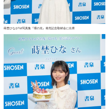
蒔埜ひなが1st写真集『環の光』発売記念取材会に出席