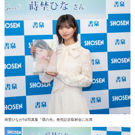
蒔埜ひなが1st写真集『環の光』発売記念取材会に出席