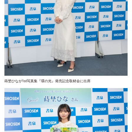
蒔埜ひなが1st写真集『環の光』発売記念取材会に出席