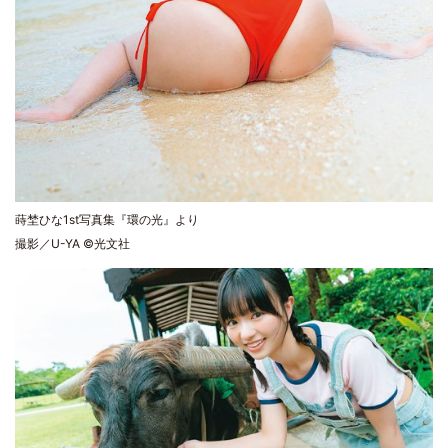
蒔埜ひな1st写真集『環の光』より
撮影／U-YA ©光文社