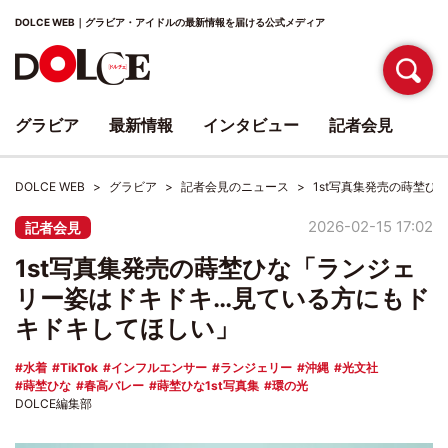
DOLCE WEB｜グラビア・アイドルの最新情報を届ける公式メディア
グラビア
最新情報
インタビュー
記者会見
DOLCE WEB
グラビア
記者会見のニュース
1st写真集発売の蒔埜
2026-02-15 17:02
記者会見
1st写真集発売の蒔埜ひな「ランジェ
リー姿はドキドキ…見ている方にもド
キドキしてほしい」
水着
TikTok
インフルエンサー
ランジェリー
沖縄
光文社
蒔埜ひな
春高バレー
蒔埜ひな1st写真集
環の光
DOLCE編集部