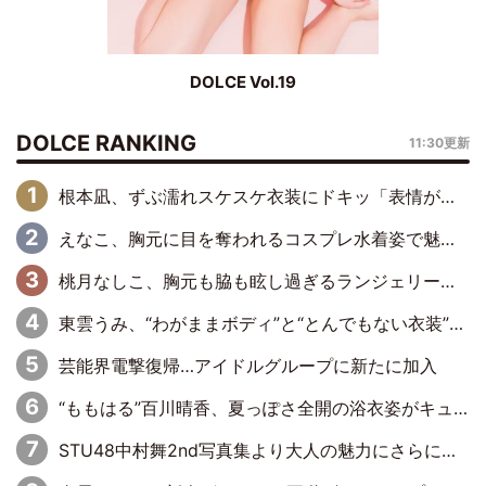
DOLCE Vol.19
DOLCE RANKING
11:30更新
根本凪、ずぶ濡れスケスケ衣装にドキッ「表情が良過ぎる」「ねもちゃんの眼差しにドキドキが止まらない」
えなこ、胸元に目を奪われるコスプレ水着姿で魅了「群を抜く美しさと華やかさ」「えなこりんの千咲は破壊力がスゴい」
桃月なしこ、胸元も脇も眩し過ぎるランジェリー＆ビキニ姿を披露「なしこたそ最強」「セクシーでゴージャスで大きなボリューム」
東雲うみ、“わがままボディ”と“とんでもない衣装”で誘惑「パーフェクトなスタイル」「くびれがステキ」「やみつきになるボディ」
芸能界電撃復帰…アイドルグループに新たに加入
“ももはる”百川晴香、夏っぽさ全開の浴衣姿がキュート「とても似合ってる」「爽やかで良い」「袖をギュッとしてるのが最高」
STU48中村舞2nd写真集より大人の魅力にさらに磨きがかかった新先行カット到着