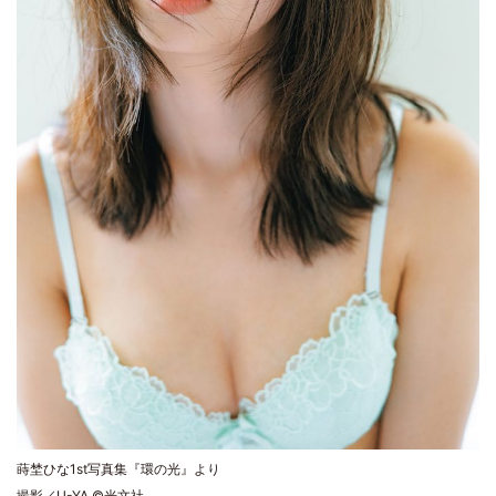
蒔埜ひな1st写真集『環の光』より
撮影／U-YA ©光文社