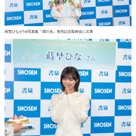
蒔埜ひなが1st写真集『環の光』発売記念取材会に出席