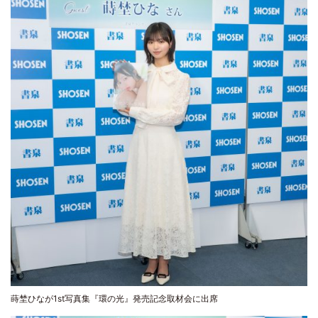
蒔埜ひなが1st写真集『環の光』発売記念取材会に出席