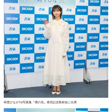
蒔埜ひなが1st写真集『環の光』発売記念取材会に出席