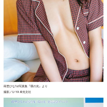
蒔埜ひな1st写真集『環の光』より
撮影／U-YA ©光文社