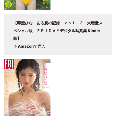
【蒔埜ひな ある夏の記録 ｖｏｌ．３ 大増量ス
ペシャル版 ＦＲＩＤＡＹデジタル写真集 Kindle
版】
⇒
Amazon
で購入