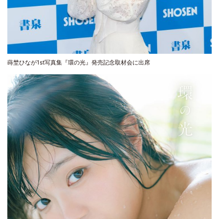
蒔埜ひなが1st写真集『環の光』発売記念取材会に出席