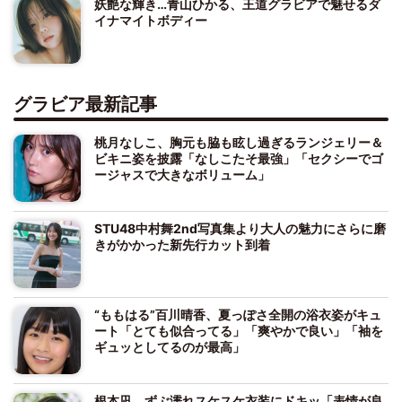
妖艶な輝き…青山ひかる、王道グラビアで魅せるダ
イナマイトボディー
グラビア最新記事
桃月なしこ、胸元も脇も眩し過ぎるランジェリー＆
ビキニ姿を披露「なしこたそ最強」「セクシーでゴ
ージャスで大きなボリューム」
STU48中村舞2nd写真集より大人の魅力にさらに磨
きがかかった新先行カット到着
“ももはる”百川晴香、夏っぽさ全開の浴衣姿がキュ
ート「とても似合ってる」「爽やかで良い」「袖を
ギュッとしてるのが最高」
根本凪、ずぶ濡れスケスケ衣装にドキッ「表情が良