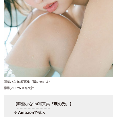
蒔埜ひな1st写真集『環の光』より
撮影／U-YA ©光文社
【
蒔埜ひな1st写真集
『環の光』】
⇒
Amazon
で購入