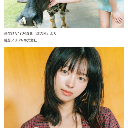
蒔埜ひな1st写真集『環の光』より
撮影／U-YA ©光文社