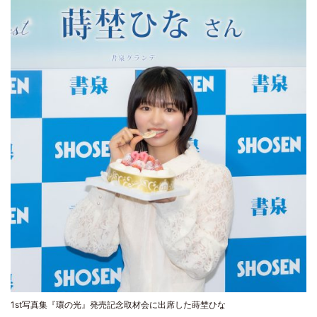
1st写真集『環の光』発売記念取材会に出席した蒔埜ひな