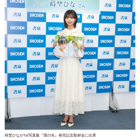
蒔埜ひなが1st写真集『環の光』発売記念取材会に出席