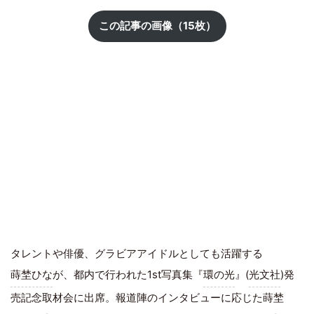
この記事の画像（15枚）
タレントや俳優、グラビアアイドルとしても活躍する
蒔埜ひな
が、都内で行われた1st写真集『
環の光
』(
光文社
)発
売記念取材会に出席。報道陣のインタビューに応じた蒔埜