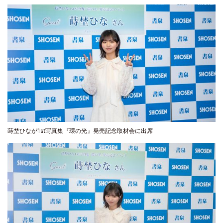
蒔埜ひなが1st写真集『環の光』発売記念取材会に出席