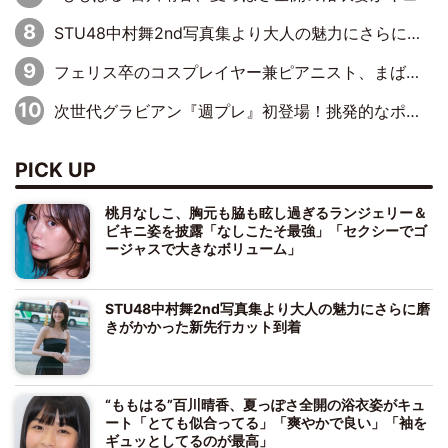
STU48中村舞2nd写真集より大人の魅力にさらに磨きがかかった新先行カット到着
フェリス卒のコスプレイヤー兼ピアニスト、まばゆいばかりのグラビアショット
次世代グラビアン『週プレ』初登場！挑発的なポージングで魅了
PICK UP
桃月なしこ、胸元も脇も眩し過ぎるランジェリー＆
ビキニ姿を披露「なしこたそ最強」「セクシーでゴ
ージャスで大きなボリューム」
STU48中村舞2nd写真集より大人の魅力にさらに磨
きがかかった新先行カット到着
“ももはる”百川晴香、夏っぽさ全開の浴衣姿がキュ
ート「とても似合ってる」「爽やかで良い」「袖を
ギュッとしてるのが最高」