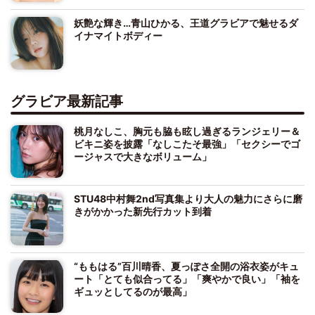
妖艶な輝き…青山ひかる、王道グラビアで魅せるダ
イナマイトボディー
グラビア最新記事
桃月なしこ、胸元も脇も眩し過ぎるランジェリー＆
ビキニ姿を披露「なしこたそ最強」「セクシーでゴ
ージャスで大きなボリューム」
STU48中村舞2nd写真集より大人の魅力にさらに磨
きがかかった新先行カット到着
“ももはる”百川晴香、夏っぽさ全開の浴衣姿がキュ
ート「とても似合ってる」「爽やかで良い」「袖を
ギュッとしてるのが最高」