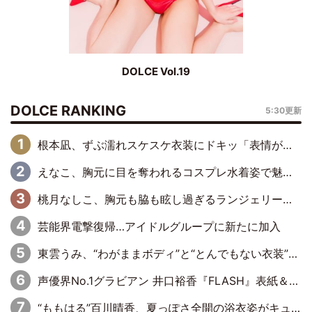
DOLCE Vol.19
DOLCE RANKING
5:30更新
根本凪、ずぶ濡れスケスケ衣装にドキッ「表情が良過ぎる」「ねもちゃんの眼差しにドキドキが止まらない」
えなこ、胸元に目を奪われるコスプレ水着姿で魅了「群を抜く美しさと華やかさ」「えなこりんの千咲は破壊力がスゴい」
桃月なしこ、胸元も脇も眩し過ぎるランジェリー＆ビキニ姿を披露「なしこたそ最強」「セクシーでゴージャスで大きなボリューム」
芸能界電撃復帰…アイドルグループに新たに加入
東雲うみ、“わがままボディ”と“とんでもない衣装”で誘惑「パーフェクトなスタイル」「くびれがステキ」「やみつきになるボディ」
声優界No.1グラビアン 井口裕香『FLASH』表紙＆巻頭を飾る
“ももはる”百川晴香、夏っぽさ全開の浴衣姿がキュート「とても似合ってる」「爽やかで良い」「袖をギュッとしてるのが最高」