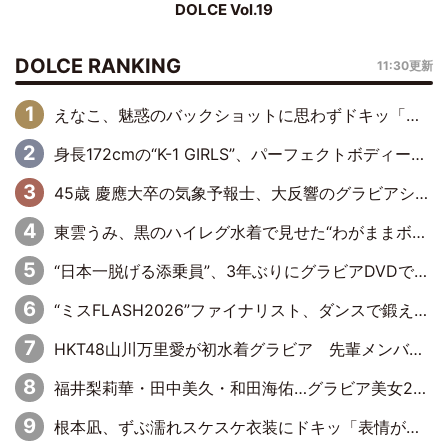
DOLCE Vol.19
DOLCE RANKING
11:30更新
えなこ、魅惑のバックショットに思わずドキッ「世界最高レベルの美しさ」「クールビューティーで良き」「ポーズも表情も完璧」
身長172cmの“K-1 GIRLS”、パーフェクトボディーでグラビアDVDデビュー
45歳 慶應大卒の気象予報士、大反響のグラビアショット
東雲うみ、黒のハイレグ水着で見せた“わがままボディ”がたまらない「うみちゃんカワイイ」「全てがステキな女神さま」「魅力的です」
“日本一脱げる添乗員”、3年ぶりにグラビアDVDで復活 31歳の艶やかな表情がさえわたる
“ミスFLASH2026”ファイナリスト、ダンスで鍛え上げた健康的な美ボディー披露
HKT48山川万里愛が初水着グラビア 先輩メンバーも思わず“ガン見”した新たな魅力
福井梨莉華・田中美久・和田海佑…グラビア美女20人が勢ぞろい
根本凪、ずぶ濡れスケスケ衣装にドキッ「表情が良過ぎる」「ねもちゃんの眼差しにドキドキが止まらない」