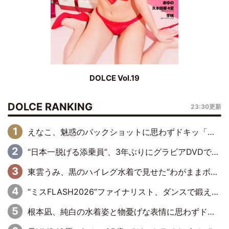
DOLCE Vol.19
DOLCE RANKING
23:30更新
えなこ、魅惑のバックショットに思わずドキッ「世界最高レベルの美しさ」「クールビューティーで良き」「ポーズも表情も完璧」
“日本一脱げる添乗員”、3年ぶりにグラビアDVDで復活 31歳の艶やかな表情がさえわたる
東雲うみ、黒のハイレグ水着で見せた“わがままボディ”がたまらない「うみちゃんカワイイ」「全てがステキな女神さま」「魅力的です」
“ミスFLASH2026”ファイナリスト、ダンスで鍛え上げた健康的な美ボディー披露
根本凪、純白の水着姿と物憂げな表情に思わずドキドキ…「ステキなお写真」「透明感がスゴい」