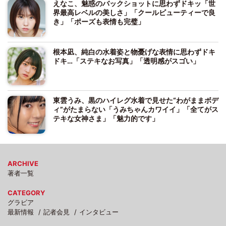
えなこ、魅惑のバックショットに思わずドキッ「世
界最高レベルの美しさ」「クールビューティーで良
き」「ポーズも表情も完璧」
根本凪、純白の水着姿と物憂げな表情に思わずドキ
ドキ…「ステキなお写真」「透明感がスゴい」
東雲うみ、黒のハイレグ水着で見せた“わがままボデ
ィ”がたまらない「うみちゃんカワイイ」「全てがス
テキな女神さま」「魅力的です」
ARCHIVE
著者一覧
CATEGORY
グラビア
最新情報
記者会見
インタビュー