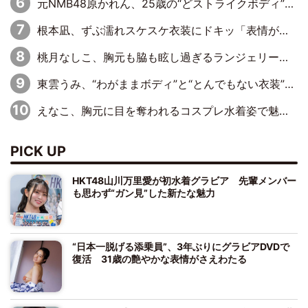
元NMB48原かれん、25歳の“どストライクボディ”をバリで解禁 169cmモデル体形で挑む初の本格グラビア
根本凪、ずぶ濡れスケスケ衣装にドキッ「表情が良過ぎる」「ねもちゃんの眼差しにドキドキが止まらない」
桃月なしこ、胸元も脇も眩し過ぎるランジェリー＆ビキニ姿を披露「なしこたそ最強」「セクシーでゴージャスで大きなボリューム」
東雲うみ、“わがままボディ”と“とんでもない衣装”で誘惑「パーフェクトなスタイル」「くびれがステキ」「やみつきになるボディ」
えなこ、胸元に目を奪われるコスプレ水着姿で魅了「群を抜く美しさと華やかさ」「えなこりんの千咲は破壊力がスゴい」
PICK UP
HKT48山川万里愛が初水着グラビア 先輩メンバー
も思わず“ガン見”した新たな魅力
“日本一脱げる添乗員”、3年ぶりにグラビアDVDで
復活 31歳の艶やかな表情がさえわたる