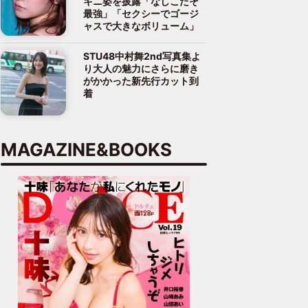
キニ姿を披露「なしこたそ
最強」「セクシーでゴージ
ャスで大きなボリューム」
STU48中村舞2nd写真集よ
り大人の魅力にさらに磨き
がかかった新先行カット到
着
MAGAZINE&BOOKS