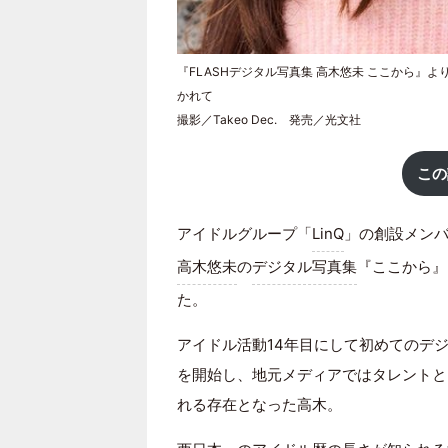
『FLASHデジタル写真集 高木悠未 ここから
かれて
撮影／Takeo Dec. 発売／光文社
この
アイドルグループ「
LinQ
」の創設メン
高木悠未
の
デジタル写真集
『ここから』
た。
アイドル活動14年目にして初めてのデジ
を開始し、地元メディアではタレントとし
れる存在となった高木。