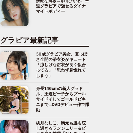
妖艶な輝き…青山ひかる、王
道グラビアで魅せるダイナ
マイトボディー
グラビア最新記事
30歳グラビア美女、夏っぽ
さ全開の浴衣姿がキュート
「涼しげな浴衣が良く似合
ってる」「思わず見惚れて
しまう」
身長146cmの新人グラド
ル、王道ビーチからプール
サイドそしてゴールドビキ
ニまで…DVDデビュー作で躍
動
桃月なしこ、胸元も脇も眩
し過ぎるランジェリー＆ビ