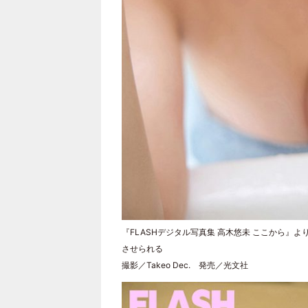
『FLASHデジタル写真集 高木悠未 ここから
させられる
撮影／Takeo Dec. 発売／光文社