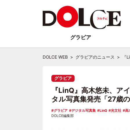
グラビア
DOLCE WEB
グラビアのニュース
『
グラビア
『LinQ』高木悠未、ア
タル写真集発売「27歳
グラビア
デジタル写真集
LinQ
光文社
高
DOLCE編集部