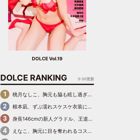
DOLCE Vol.19
DOLCE RANKING
5:30更新
桃月なしこ、胸元も脇も眩し過ぎるランジェリー＆ビキニ姿を披露「なしこたそ最強」「セクシーでゴージャスで大きなボリューム」
根本凪、ずぶ濡れスケスケ衣装にドキッ「表情が良過ぎる」「ねもちゃんの眼差しにドキドキが止まらない」
身長146cmの新人グラドル、王道ビーチからプールサイドそしてゴールドビキニまで…DVDデビュー作で躍動
えなこ、胸元に目を奪われるコスプレ水着姿で魅了「群を抜く美しさと華やかさ」「えなこりんの千咲は破壊力がスゴい」