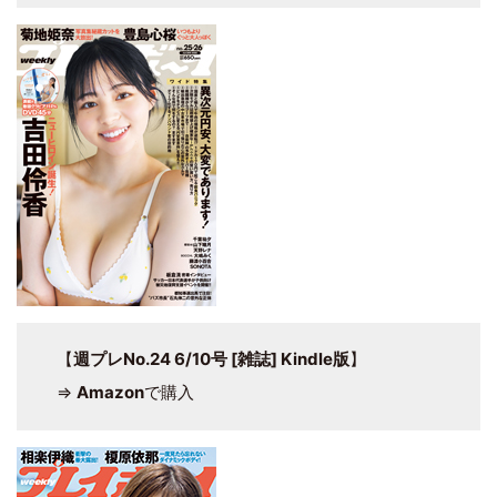
【
週プレNo.24 6/10号 [雑誌] Kindle版
】
⇒
Amazon
で購入