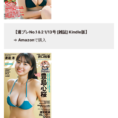
【週プレNo.1＆2 1/13号 [雑誌] Kindle版】
⇒
Amazon
で購入