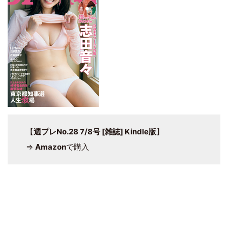
【
週プレNo.28 7/8号 [雑誌] Kindle版
】
⇒
Amazon
で購入