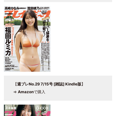
【
週プレNo.29 7/15号 [雑誌] Kindle版
】
⇒
Amazon
で購入