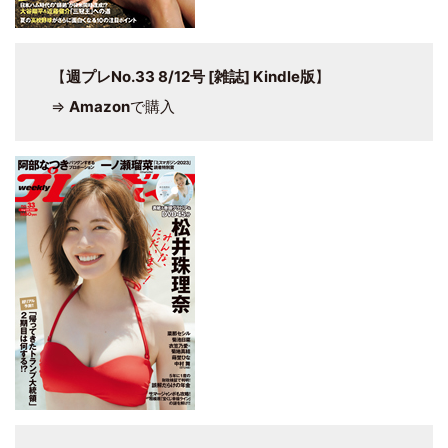
【
週プレNo.33 8/12号 [雑誌] Kindle版
】
⇒
Amazon
で購入