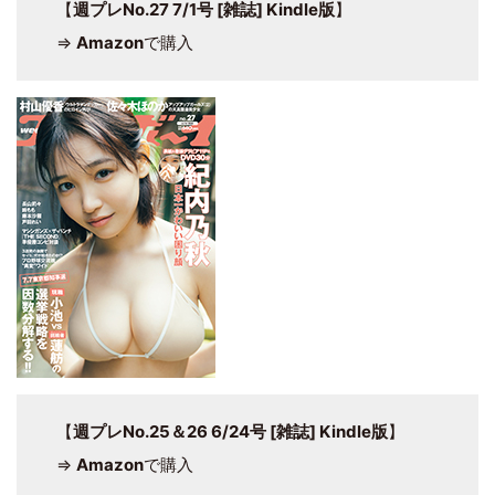
【
週プレNo.27 7/1号 [雑誌] Kindle版
】
⇒
Amazon
で購入
【
週プレNo.25＆26 6/24号 [雑誌] Kindle版
】
⇒
Amazon
で購入