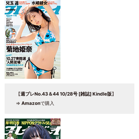
【
週プレNo.43＆44 10/28号 [雑誌] Kindle版
】
⇒
Amazon
で購入