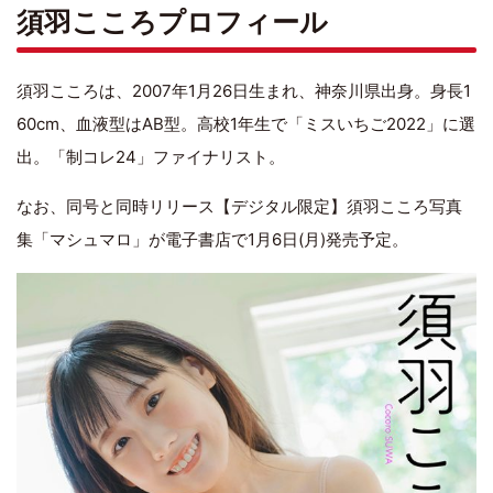
須羽こころプロフィール
須羽こころは、2007年1月26日生まれ、神奈川県出身。身長1
60cm、血液型はAB型。高校1年生で「ミスいちご2022」に選
出。「制コレ24」ファイナリスト。
なお、同号と同時リリース【デジタル限定】須羽こころ写真
集「マシュマロ」が電子書店で1月6日(月)発売予定。