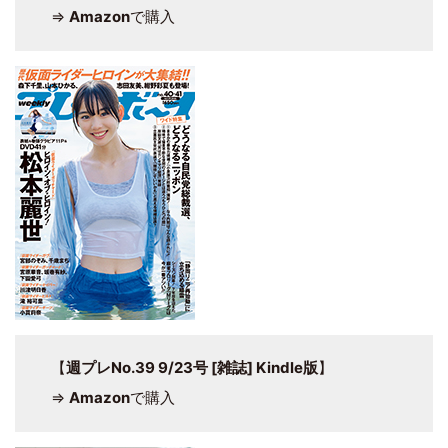
⇒
Amazon
で購入
【
週プレNo.39 9/23号 [雑誌] Kindle版
】
⇒
Amazon
で購入