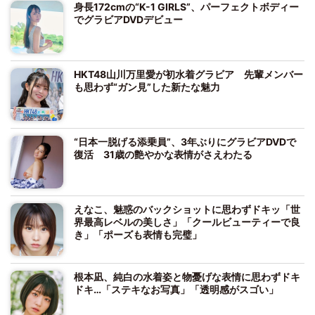
身長172cmの“K-1 GIRLS”、パーフェクトボディー
でグラビアDVDデビュー
HKT48山川万里愛が初水着グラビア 先輩メンバー
も思わず“ガン見”した新たな魅力
“日本一脱げる添乗員”、3年ぶりにグラビアDVDで
復活 31歳の艶やかな表情がさえわたる
えなこ、魅惑のバックショットに思わずドキッ「世
界最高レベルの美しさ」「クールビューティーで良
き」「ポーズも表情も完璧」
根本凪、純白の水着姿と物憂げな表情に思わずドキ
ドキ…「ステキなお写真」「透明感がスゴい」