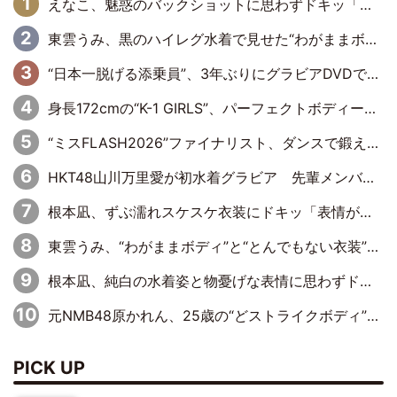
えなこ、魅惑のバックショットに思わずドキッ「世界最高レベルの美しさ」「クールビューティーで良き」「ポーズも表情も完璧」
東雲うみ、黒のハイレグ水着で見せた“わがままボディ”がたまらない「うみちゃんカワイイ」「全てがステキな女神さま」「魅力的です」
“日本一脱げる添乗員”、3年ぶりにグラビアDVDで復活 31歳の艶やかな表情がさえわたる
身長172cmの“K-1 GIRLS”、パーフェクトボディーでグラビアDVDデビュー
“ミスFLASH2026”ファイナリスト、ダンスで鍛え上げた健康的な美ボディー披露
HKT48山川万里愛が初水着グラビア 先輩メンバーも思わず“ガン見”した新たな魅力
根本凪、ずぶ濡れスケスケ衣装にドキッ「表情が良過ぎる」「ねもちゃんの眼差しにドキドキが止まらない」
東雲うみ、“わがままボディ”と“とんでもない衣装”で誘惑「パーフェクトなスタイル」「くびれがステキ」「やみつきになるボディ」
根本凪、純白の水着姿と物憂げな表情に思わずドキドキ…「ステキなお写真」「透明感がスゴい」
元NMB48原かれん、25歳の“どストライクボディ”をバリで解禁 169cmモデル体形で挑む初の本格グラビア
PICK UP