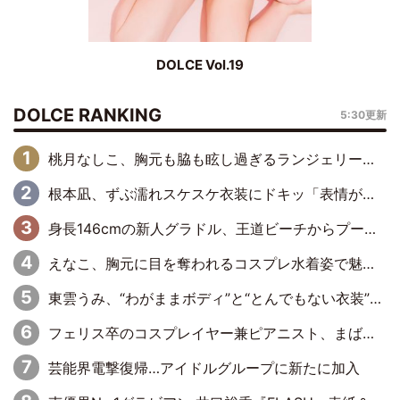
DOLCE Vol.19
DOLCE RANKING
5:30更新
桃月なしこ、胸元も脇も眩し過ぎるランジェリー＆ビキニ姿を披露「なしこたそ最強」「セクシーでゴージャスで大きなボリューム」
根本凪、ずぶ濡れスケスケ衣装にドキッ「表情が良過ぎる」「ねもちゃんの眼差しにドキドキが止まらない」
身長146cmの新人グラドル、王道ビーチからプールサイドそしてゴールドビキニまで…DVDデビュー作で躍動
えなこ、胸元に目を奪われるコスプレ水着姿で魅了「群を抜く美しさと華やかさ」「えなこりんの千咲は破壊力がスゴい」
東雲うみ、“わがままボディ”と“とんでもない衣装”で誘惑「パーフェクトなスタイル」「くびれがステキ」「やみつきになるボディ」
フェリス卒のコスプレイヤー兼ピアニスト、まばゆいばかりのグラビアショット
芸能界電撃復帰…アイドルグループに新たに加入