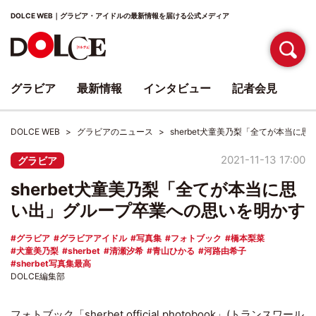
DOLCE WEB｜グラビア・アイドルの最新情報を届ける公式メディア
グラビア
最新情報
インタビュー
記者会見
DOLCE WEB
グラビアのニュース
sherbet犬童美乃梨「全てが本当に
2021-11-13 17:00
グラビア
sherbet犬童美乃梨「全てが本当に思
い出」グループ卒業への思いを明かす
グラビア
グラビアアイドル
写真集
フォトブック
橋本梨菜
犬童美乃梨
sherbet
清瀬汐希
青山ひかる
河路由希子
sherbet写真集最高
DOLCE編集部
フォトブック「sherbet official photobook」(トランスワール