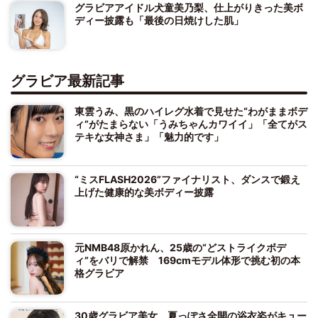
グラビアアイドル犬童美乃梨、仕上がりきった美ボ
ディー披露も「最後の日焼けした肌」
グラビア最新記事
東雲うみ、黒のハイレグ水着で見せた“わがままボデ
ィ”がたまらない「うみちゃんカワイイ」「全てがス
テキな女神さま」「魅力的です」
“ミスFLASH2026”ファイナリスト、ダンスで鍛え
上げた健康的な美ボディー披露
元NMB48原かれん、25歳の“どストライクボデ
ィ”をバリで解禁 169cmモデル体形で挑む初の本
格グラビア
30歳グラビア美女、夏っぽさ全開の浴衣姿がキュー