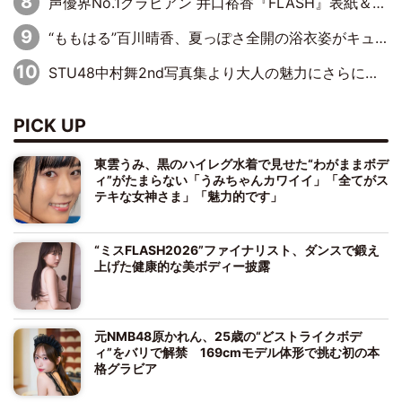
声優界No.1グラビアン 井口裕香『FLASH』表紙＆巻頭を飾る
“ももはる”百川晴香、夏っぽさ全開の浴衣姿がキュート「とても似合ってる」「爽やかで良い」「袖をギュッとしてるのが最高」
STU48中村舞2nd写真集より大人の魅力にさらに磨きがかかった新先行カット到着
PICK UP
東雲うみ、黒のハイレグ水着で見せた“わがままボデ
ィ”がたまらない「うみちゃんカワイイ」「全てがス
テキな女神さま」「魅力的です」
“ミスFLASH2026”ファイナリスト、ダンスで鍛え
上げた健康的な美ボディー披露
元NMB48原かれん、25歳の“どストライクボデ
ィ”をバリで解禁 169cmモデル体形で挑む初の本
格グラビア