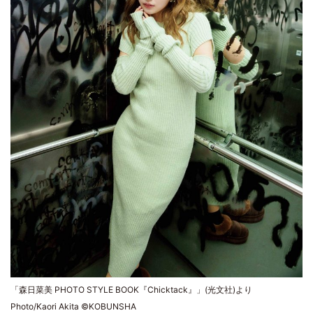
「森日菜美 PHOTO STYLE BOOK『Chicktack』」(光文社)より
Photo/Kaori Akita ©KOBUNSHA