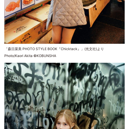
「森日菜美 PHOTO STYLE BOOK『Chicktack』」(光文社)より
Photo/Kaori Akita ©KOBUNSHA