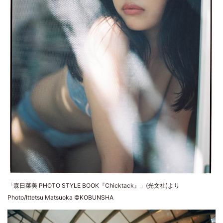
「森日菜美 PHOTO STYLE BOOK『Chicktack』」(光文社)より
Photo/Ittetsu Matsuoka ©KOBUNSHA