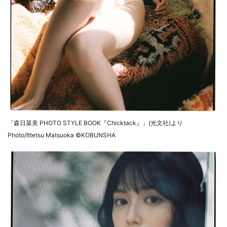
「森日菜美 PHOTO STYLE BOOK『Chicktack』」(光文社)より
Photo/Ittetsu Matsuoka ©KOBUNSHA