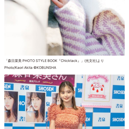
「森日菜美 PHOTO STYLE BOOK『Chicktack』」(光文社)より
Photo/Kaori Akita ©KOBUNSHA