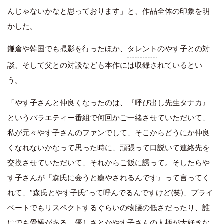
んじゃないかなと思っております」と、作品全体の印象を明
かした。
鎌倉や韓国でも撮影を行ったほか、
タレント
のやす子との対
談、そして父との対談なども本作には収録されているとい
う。
「やす子さんと仲良くなったのは、『呼び出し先生タナカ』
というバラエティー番組で何回かご一緒させていただいて、
私が元々やす子さんのファンでして、そこからどうにか仲良
くなれないかなって思った時に、頑張って口説いて連絡先を
交換させていただいて、それからご飯に誘って。そしたらや
す子さんが『森氏に会うと癒やされるんです』って言ってく
れて、“森氏とやす子氏”って呼んでるんですけど(笑)、プライ
ベートでもリスペクトするぐらいの物腰の低さだったり、誰
にでも愛嬌がある、優しさとかやす子さんの人柄が大好きな