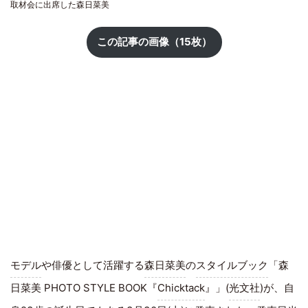
取材会に出席した森日菜美
この記事の画像（15枚）
モデル
や俳優として活躍する
森日菜美
の
スタイルブック
「森
日菜美 PHOTO STYLE BOOK『
Chicktack
』」(
光文社
)が、自