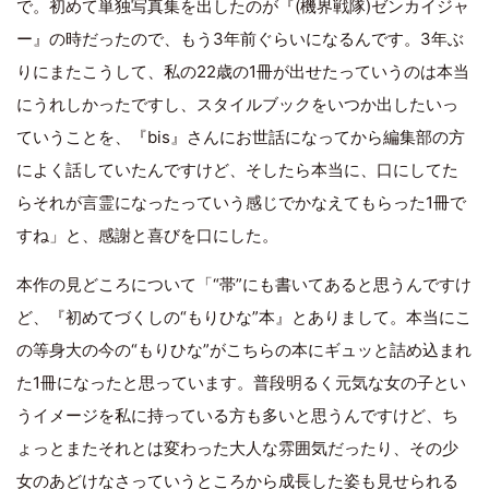
で。初めて単独写真集を出したのが『(機界戦隊)ゼンカイジャ
ー』の時だったので、もう3年前ぐらいになるんです。3年ぶ
りにまたこうして、私の22歳の1冊が出せたっていうのは本当
にうれしかったですし、スタイルブックをいつか出したいっ
ていうことを、『bis』さんにお世話になってから編集部の方
によく話していたんですけど、そしたら本当に、口にしてた
らそれが言霊になったっていう感じでかなえてもらった1冊で
すね」と、感謝と喜びを口にした。
本作の見どころについて「“帯”にも書いてあると思うんですけ
ど、『初めてづくしの“もりひな”本』とありまして。本当にこ
の等身大の今の“もりひな”がこちらの本にギュッと詰め込まれ
た1冊になったと思っています。普段明るく元気な女の子とい
うイメージを私に持っている方も多いと思うんですけど、ち
ょっとまたそれとは変わった大人な雰囲気だったり、その少
女のあどけなさっていうところから成長した姿も見せられる