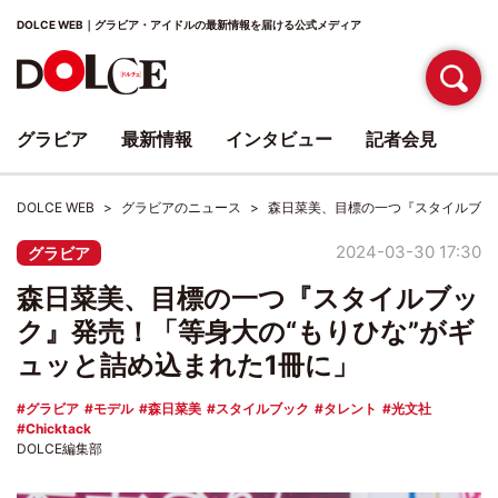
DOLCE WEB｜グラビア・アイドルの最新情報を届ける公式メディア
グラビア
最新情報
インタビュー
記者会見
DOLCE WEB
グラビアのニュース
森日菜美、目標の一つ『スタイルブッ
2024-03-30 17:30
グラビア
森日菜美、目標の一つ『スタイルブッ
ク』発売！「等身大の“もりひな”がギ
ュッと詰め込まれた1冊に」
グラビア
モデル
森日菜美
スタイルブック
タレント
光文社
Chicktack
DOLCE編集部