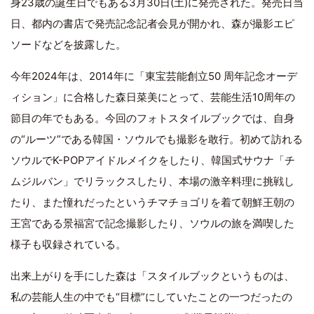
身23歳の誕生日でもある3月30日(土)に発売された。発売日当
日、都内の書店で発売記念記者会見が開かれ、森が撮影エピ
ソードなどを披露した。
今年2024年は、2014年に「東宝芸能創立50 周年記念オーデ
ィション」に合格した森日菜美にとって、芸能生活10周年の
節目の年でもある。今回のフォトスタイルブックでは、自身
の“ルーツ”である韓国・ソウルでも撮影を敢行。初めて訪れる
ソウルでK-POPアイドルメイクをしたり、韓国式サウナ「チ
ムジルバン」でリラックスしたり、本場の激辛料理に挑戦し
たり、また憧れだったというチマチョゴリを着て朝鮮王朝の
王宮である景福宮で記念撮影したり、ソウルの旅を満喫した
様子も収録されている。
出来上がりを手にした森は「スタイルブックというものは、
私の芸能人生の中でも“目標”にしていたことの一つだったの