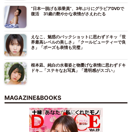
“日本一脱げる添乗員”、3年ぶりにグラビアDVDで
復活 31歳の艶やかな表情がさえわたる
えなこ、魅惑のバックショットに思わずドキッ「世
界最高レベルの美しさ」「クールビューティーで良
き」「ポーズも表情も完璧」
根本凪、純白の水着姿と物憂げな表情に思わずドキ
ドキ…「ステキなお写真」「透明感がスゴい」
MAGAZINE&BOOKS