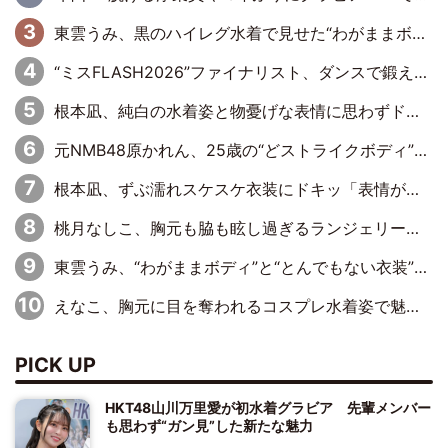
東雲うみ、黒のハイレグ水着で見せた“わがままボディ”がたまらない「うみちゃんカワイイ」「全てがステキな女神さま」「魅力的です」
“ミスFLASH2026”ファイナリスト、ダンスで鍛え上げた健康的な美ボディー披露
根本凪、純白の水着姿と物憂げな表情に思わずドキドキ…「ステキなお写真」「透明感がスゴい」
元NMB48原かれん、25歳の“どストライクボディ”をバリで解禁 169cmモデル体形で挑む初の本格グラビア
根本凪、ずぶ濡れスケスケ衣装にドキッ「表情が良過ぎる」「ねもちゃんの眼差しにドキドキが止まらない」
桃月なしこ、胸元も脇も眩し過ぎるランジェリー＆ビキニ姿を披露「なしこたそ最強」「セクシーでゴージャスで大きなボリューム」
東雲うみ、“わがままボディ”と“とんでもない衣装”で誘惑「パーフェクトなスタイル」「くびれがステキ」「やみつきになるボディ」
えなこ、胸元に目を奪われるコスプレ水着姿で魅了「群を抜く美しさと華やかさ」「えなこりんの千咲は破壊力がスゴい」
PICK UP
HKT48山川万里愛が初水着グラビア 先輩メンバー
も思わず“ガン見”した新たな魅力