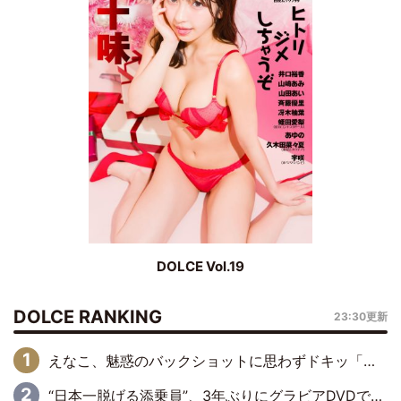
DOLCE Vol.19
DOLCE RANKING
23:30更新
えなこ、魅惑のバックショットに思わずドキッ「世界最高レベルの美しさ」「クールビューティーで良き」「ポーズも表情も完璧」
“日本一脱げる添乗員”、3年ぶりにグラビアDVDで復活 31歳の艶やかな表情がさえわたる