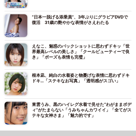
“日本一脱げる添乗員”、3年ぶりにグラビアDVDで
復活 31歳の艶やかな表情がさえわたる
えなこ、魅惑のバックショットに思わずドキッ「世
界最高レベルの美しさ」「クールビューティーで良
き」「ポーズも表情も完璧」
根本凪、純白の水着姿と物憂げな表情に思わずドキ
ドキ…「ステキなお写真」「透明感がスゴい」
東雲うみ、黒のハイレグ水着で見せた“わがままボデ
ィ”がたまらない「うみちゃんカワイイ」「全てがス
テキな女神さま」「魅力的です」